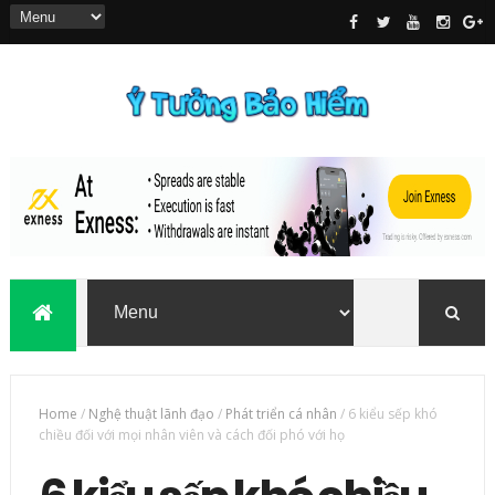
Home
/
Nghệ thuật lãnh đạo
/
Phát triển cá nhân
/
6 kiểu sếp khó
chiều đối với mọi nhân viên và cách đối phó với họ