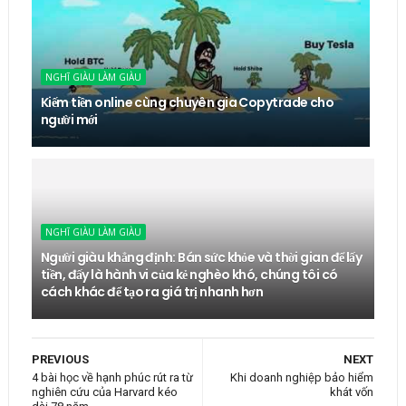
NGHĨ GIÀU LÀM GIÀU
Kiếm tiền online cùng chuyên gia Copytrade cho
người mới
NGHĨ GIÀU LÀM GIÀU
Người giàu khẳng định: Bán sức khỏe và thời gian để lấy
tiền, đấy là hành vi của kẻ nghèo khó, chúng tôi có
cách khác để tạo ra giá trị nhanh hơn
PREVIOUS
NEXT
4 bài học về hạnh phúc rút ra từ
Khi doanh nghiệp bảo hiểm
nghiên cứu của Harvard kéo
khát vốn