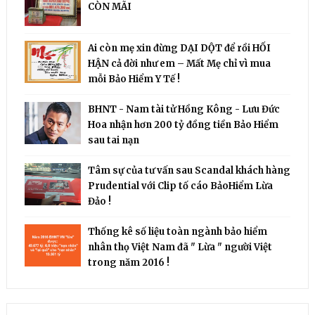
CÒN MÃI
Ai còn mẹ xin đừng DẠI DỘT để rồi HỐI
HẬN cả đời như em – Mất Mẹ chỉ vì mua
mỗi Bảo Hiểm Y Tế !
BHNT - Nam tài tử Hồng Kông - Lưu Đức
Hoa nhận hơn 200 tỷ đồng tiền Bảo Hiểm
sau tai nạn
Tâm sự của tư vấn sau Scandal khách hàng
Prudential với Clip tố cáo BảoHiểm Lừa
Đảo !
Thống kê số liệu toàn ngành bảo hiểm
nhân thọ Việt Nam đã " Lừa " người Việt
trong năm 2016 !