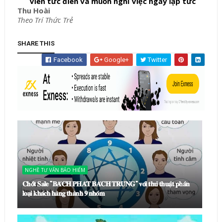
viên tức điên và muốn nghỉ việc ngay lập tức
Thu Hoài
Theo Trí Thức Trẻ
SHARE THIS
Facebook
Google+
Twitter
NGHỀ TƯ VẤN BẢO HIỂM
𝐂𝐡𝐨̂́𝐭 𝐒𝐚𝐥𝐞 "𝐁𝐀́𝐂𝐇 𝐏𝐇𝐀́𝐓 𝐁𝐀́𝐂𝐇 𝐓𝐑𝐔́𝐍𝐆" 𝐯𝐨̛́𝐢 𝐭𝐡𝐮̉ 𝐭𝐡𝐮𝐚̣̂𝐭 𝐩𝐡𝐚̂𝐧
𝐥𝐨𝐚̣𝐢 𝐤𝐡𝐚́𝐜𝐡 𝐡𝐚̀𝐧𝐠 𝐭𝐡𝐚̀𝐧𝐡 𝟗 𝐧𝐡𝐨́𝐦