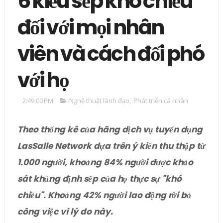
6 kiểu sếp khó chiều
đối với mọi nhân
viên và cách đối phó
với họ
2:49:00 PM
Nghệ thuật lãnh đạo
,
Phát triển cá nhân
Theo thống kê của hãng dịch vụ tuyển dụng
LasSalle Network dựa trên ý kiến thu thập từ
1.000 người, khoảng 84% người được khảo
sát khẳng định sếp của họ thực sự "khó
chiều". Khoảng 42% người lao động rời bỏ
công việc vì lý do này.