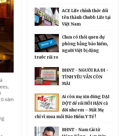
ACE Life chính thức đổi
tên thành Chubb Life tại
Việt Nam
Chưa có thói quen dự
phòng bằng bảo hiểm,
người Việt bị động
trước rủi ro
BHNT - NGƯỜI RA ĐI -
TÌNH YÊU VẪN CÒN
mà
MÃI
fees,
i
Ai còn mẹ xin đừng DẠI
 10 năm
DỘT để rồi HỐI HẬN cả
đời như em – Mất Mẹ
chỉ vì mua mỗi Bảo Hiểm Y Tế !
ng
BHNT - Nam tài tử