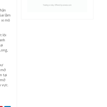
nhận
Sai lầm
 xi mô
 lõi
oanh
ại
Long,
hư
g mở
n tại
o mở
u vực.