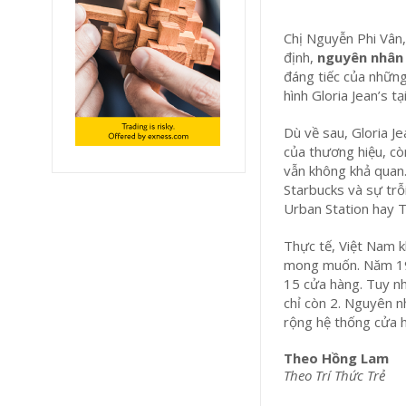
Chị Nguyễn Phi Vân,
định,
nguyên nhân 
đáng tiếc của nhữn
hình Gloria Jean’s t
Dù về sau, Gloria J
của thương hiệu, cò
vẫn không khả quan.
Starbucks và sự trỗ
Urban Station hay T
Thực tế, Việt Nam k
mong muốn. Năm 199
15 cửa hàng. Tuy nh
chỉ còn 2. Nguyên n
rộng hệ thống cửa h
Theo Hồng Lam
Theo Trí Thức Trẻ