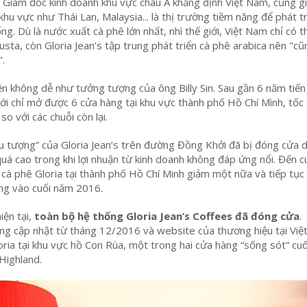
in, Giám đốc kinh doanh khu vực châu Á khẳng định Việt Nam, cũng g
hu vực như Thái Lan, Malaysia... là thị trường tiềm năng để phát tr
g. Dù là nước xuất cà phê lớn nhất, nhì thế giới, Việt Nam chỉ có t
sta, còn Gloria Jean's tập trung phát triển cà phê arabica nên "cũ
".
n không dễ như tưởng tượng của ông Billy Sin. Sau gần 6 năm tiến
ới chỉ mở được 6 cửa hàng tại khu vực thành phố Hồ Chí Mình, tốc
so với các chuỗi còn lại.
 tượng” của Gloria Jean’s trên đường Đồng Khởi đã bị đóng cửa d
uá cao trong khi lợi nhuận từ kinh doanh không đáp ứng nổi. Đến c
cà phê Gloria tại thành phố Hồ Chí Minh giảm một nữa và tiếp tục
ng vào cuối năm 2016.
iện tại,
toàn bộ hệ thống Gloria Jean’s Coffees đã đóng cửa
.
ng cập nhật từ tháng 12/2016 và website của thương hiệu tại Vi
loria tại khu vực hồ Con Rùa, một trong hai cửa hàng “sống sót” cuố
Highland.