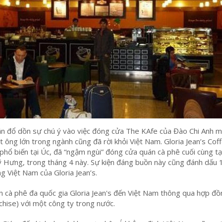
uận đổ dồn sự chú ý vào việc đóng cửa The KAfe của Đào Chi Anh 
 ông lớn trong ngành cũng đã rời khỏi Việt Nam. Gloria Jean’s Cof
phổ biến tại Úc, đã “ngậm ngùi” đóng cửa quán cà phê cuối cùng tạ
 Hưng, trong tháng 4 này. Sự kiện đáng buồn này cũng đánh dấu
g Việt Nam của Gloria Jean’s.
 cà phê đa quốc gia Gloria Jean's đến Việt Nam thông qua hợp đồ
hise) với một công ty trong nước.