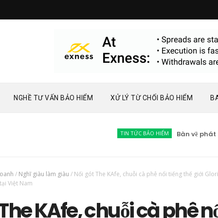
NGHỀ TƯ VẤN BẢO HIỂM
XỬ LÝ TỪ CHỐI BẢO HIỂM
B
TIN TỨC BẢO HIỂM
Bàn về phát triển th
doanh
/
Nghĩ giàu làm giàu
/
Nối gót The KAfe, chuỗi cà phê nổi tiếng thế giới Glor
tại Việt Nam
 The KAfe, chuỗi cà phê nổ