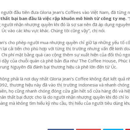
 người đầu tiên đưa Gloria Jean’s Coffees vào Việt Nam, đã từng 
thất bại ban đầu là việc rập khuôn mô hình từ công ty mẹ.
“
g người nhận nhượng quyền khi đó là sợ sai nên đã áp dụng nguyên
ại Úc vào các khu vực khác. Chúng tôi cũng vậy”, chị nói.
ean’s cho phép người mua nhượng quyền chỉ giữ lại những yếu tố cốt
n lại cải tiến cho phù hợp với từng thị trường nhưng vấn đề kinh d
 Chi phí mặt bằng quá cao cộng thêm sự xuất hiện của đối thủ ngo
i dậy của chuỗi quán cà phê bản địa như The Coffee House, Phúc 
rung Nguyên đã đánh bại thương hiệu cà phê lớn đến từ Úc.
hông phải là nơi duy nhất Gloria Jean’s Coffee không đạt kết quả n
2, thương hiệu này đã vào thị trường Indonesia và nhanh chón
iên, họ cũng nhanh chóng đóng cửa gần hết số cửa hàng đó và hiệ
hân thất bại được cho là do người nhận nhượng quyền khi đó chỉ l
àng mà không tìm hiểu kỹ nhu cầu, thị hiếu của người tiêu dùng kh