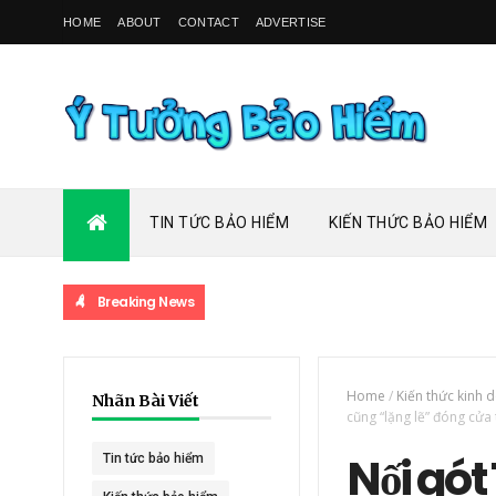
HOME
ABOUT
CONTACT
ADVERTISE
TIN TỨC BẢO HIỂM
KIẾN THỨC BẢO HIỂM
Breaking News
Home
/
Kiến thức kinh 
Nhãn Bài Viết
cũng “lặng lẽ” đóng cửa 
Nối gót
Tin tức bảo hiểm