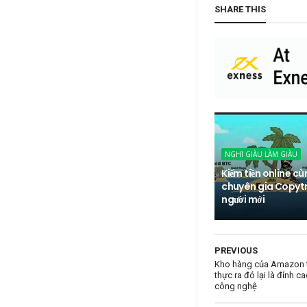
SHARE THIS
NGHĨ GIÀU LÀM GIÀU
Kiếm tiền online c
chuyên gia Copyt
người mới
PREVIOUS
Kho hàng của Amazon t
thực ra đó lại là đỉnh c
công nghệ