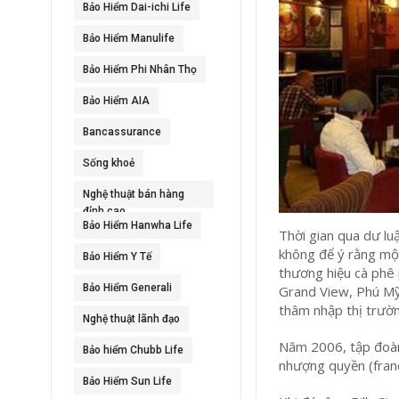
Bảo Hiểm Dai-ichi Life
Bảo Hiểm Manulife
Bảo Hiểm Phi Nhân Thọ
Bảo Hiểm AIA
Bancassurance
Sống khoẻ
Nghệ thuật bán hàng
đỉnh cao
Bảo Hiểm Hanwha Life
Thời gian qua dư l
không để ý rằng một
Bảo Hiểm Y Tế
thương hiệu cà phê 
Bảo Hiểm Generali
Grand View, Phú Mỹ
thâm nhập thị trườn
Nghệ thuật lãnh đạo
Năm 2006, tập đoàn
Bảo hiểm Chubb Life
nhượng quyền (franc
Bảo Hiểm Sun Life