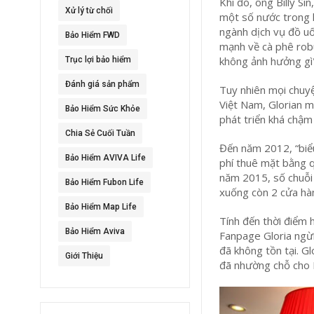
Khi đó, ông Billy S
Xử lý từ chối
một số nước trong k
ngành dịch vụ đồ uốn
Bảo Hiểm FWD
mạnh về cà phê robu
không ảnh hưởng gì
Trục lợi bảo hiểm
Đánh giá sản phẩm
Tuy nhiên mọi chuyệ
Việt Nam, Glorian m
Bảo Hiểm Sức Khỏe
phát triển khá chậm 
Chia Sẻ Cuối Tuần
Đến năm 2012, “biểu
Bảo Hiểm AVIVA Life
phí thuê mặt bằng q
năm 2015, số chuỗi 
Bảo Hiểm Fubon Life
xuống còn 2 cửa hà
Bảo Hiểm Map Life
Tính đến thời điểm h
Bảo Hiểm Aviva
Fanpage Gloria ngừ
đã không tồn tại. G
Giới Thiệu
đã nhường chỗ cho 