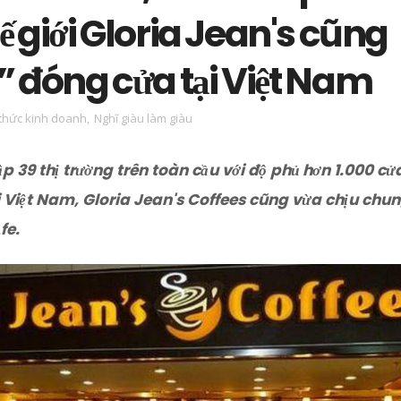
hế giới Gloria Jean's cũng
ẽ” đóng cửa tại Việt Nam
 thức kinh doanh
,
Nghĩ giàu làm giàu
 39 thị trường trên toàn cầu với độ phủ hơn 1.000 cử
 Việt Nam, Gloria Jean's Coffees cũng vừa chịu chun
fe.