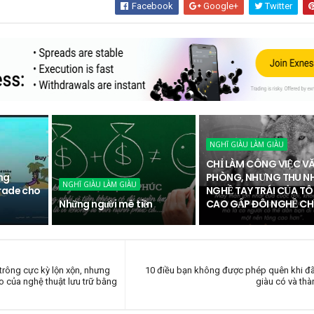
Facebook
Google+
Twitter
NGHĨ GIÀU LÀM GIÀU
CHỈ LÀM CÔNG VIỆC V
ùng
PHÒNG, NHƯNG THU N
NGHĨ GIÀU LÀM GIÀU
rade cho
NGHỀ TAY TRÁI CỦA TÔ
Những người mê tiền
CAO GẤP ĐÔI NGHỀ CHÍ
rông cực kỳ lộn xộn, nhưng
10 điều bạn không được phép quên khi đã
ao của nghệ thuật lưu trữ bằng
giàu có và th