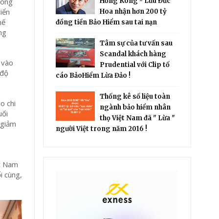
iống
Hồng Kông - Lưu Đức
iển
Hoa nhận hơn 200 tỷ
hế
đồng tiền Bảo Hiểm sau tai nạn
ng
Tâm sự của tư vấn sau
Scandal khách hàng
 vào
Prudential với Clip tố
 độ
cáo BảoHiểm Lừa Đảo !
Thống kê số liệu toàn
o chi
ngành bảo hiểm nhân
uối
thọ Việt Nam đã " Lừa "
 giảm
người Việt trong năm 2016 !
ệt Nam
i cùng,