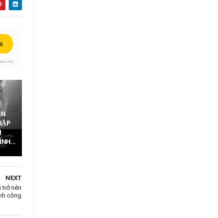
ĂN
HẬP
I
NH...
NEXT
 trở nên
ành công