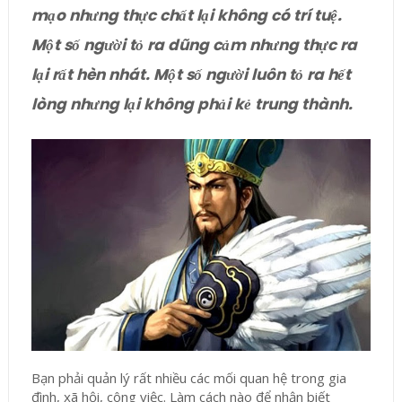
mạo nhưng thực chất lại không có trí tuệ.
Một số người tỏ ra dũng cảm nhưng thực ra
lại rất hèn nhát. Một số người luôn tỏ ra hết
lòng nhưng lại không phải kẻ trung thành.
Bạn phải quản lý rất nhiều các mối quan hệ trong gia
đình, xã hội, công việc. Làm cách nào để nhận biết