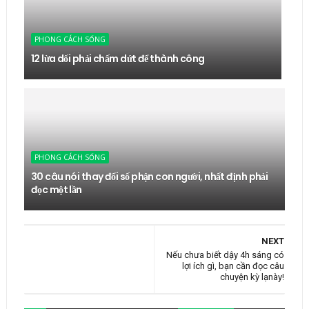
PHONG CÁCH SỐNG
12 lừa dối phải chấm dứt để thành công
PHONG CÁCH SỐNG
30 câu nói thay đổi số phận con người, nhất định phải
đọc một lần
NEXT
Nếu chưa biết dậy 4h sáng có
lợi ích gì, bạn cần đọc câu
chuyện kỳ lạnày!