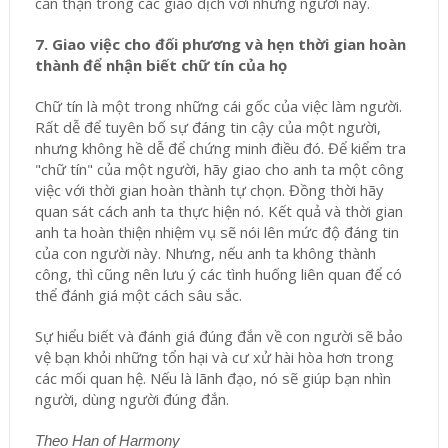
cẩn thận trong các giao dịch với những người này.
7. Giao việc cho đối phương và hẹn thời gian hoàn
thành để nhận biết chữ tín của họ
Chữ tín là một trong những cái gốc của việc làm người.
Rất dễ để tuyên bố sự đáng tin cậy của một người,
nhưng không hề dễ để chứng minh điều đó. Để kiểm tra
"chữ tín" của một người, hãy giao cho anh ta một công
việc với thời gian hoàn thành tự chọn. Đồng thời hãy
quan sát cách anh ta thực hiện nó. Kết quả và thời gian
anh ta hoàn thiện nhiệm vụ sẽ nói lên mức độ đáng tin
của con người này. Nhưng, nếu anh ta không thành
công, thì cũng nên lưu ý các tình huống liên quan để có
thể đánh giá một cách sâu sắc.
Sự hiểu biết và đánh giá đúng đắn về con người sẽ bảo
vệ bạn khỏi những tổn hại và cư xử hài hòa hơn trong
các mối quan hệ. Nếu là lãnh đạo, nó sẽ giúp bạn nhìn
người, dùng người đúng đắn.
Theo Han of Harmony