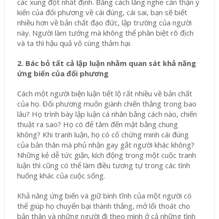
các xung đột nhất định. Bằng cách lắng nghe cẩn thận ý
kiến của đối phương về cái đúng, cái sai, bạn sẽ biết
nhiều hơn về bản chất đạo đức, lập trường của người
này. Người làm tướng mà không thể phân biệt rõ địch
và ta thì hậu quả vô cùng thảm hại.
2. Bác bỏ tất cả lập luận nhằm quan sát khả năng
ứng biến của đối phương
Cách một người biện luận tiết lộ rất nhiều về bản chất
của họ. Đối phương muốn giành chiến thắng trong bao
lâu? Họ trình bày lập luận cá nhân bằng cách nào, chiến
thuật ra sao? Họ có để tâm đến mặt bằng chung
không? Khi tranh luận, họ có cố chứng minh cái đúng
của bản thân mà phủ nhận gay gắt người khác không?
Những kẻ dễ tức giận, kích động trong một cuộc tranh
luận thì cũng có thể làm điều tương tự trong các tình
huống khác của cuộc sống.
Khả năng ứng biến và giữ bình tĩnh của một người có
thể giúp họ chuyển bại thành thắng, mở lối thoát cho
bản thân và những người đi theo mình ở cả những tình