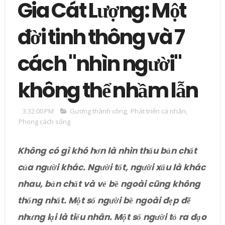
Gia Cát Lượng: Một
đời tinh thông và 7
cách "nhìn người"
không thể nhầm lẫn
3:32:00 PM
Gương thành công
,
Phát triển cá nhân
,
Phong cách sống
Không có gì khó hơn là nhìn thấu bản chất
của người khác. Người tốt, người xấu là khác
nhau, bản chất và vẻ bề ngoài cũng không
thống nhất. Một số người bề ngoài đẹp đẽ
nhưng lại là tiểu nhân. Một số người tỏ ra đạo