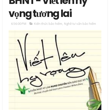
BHNT - Viết lên hy
vọng tương lai
6:56:00 PM
Kiến thức bảo hiểm
,
Nghề tư vấn bảo hiểm