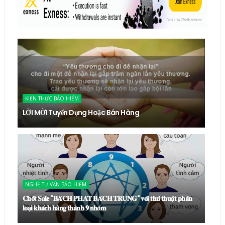
KIẾN THỨC BẢO HIỂM
LỜI MỜI Tuyển Dụng Hoặc Bán Hàng
NGHỀ TƯ VẤN BẢO HIỂM
𝐂𝐡𝐨̂́𝐭 𝐒𝐚𝐥𝐞 "𝐁𝐀́𝐂𝐇 𝐏𝐇𝐀́𝐓 𝐁𝐀́𝐂𝐇 𝐓𝐑𝐔́𝐍𝐆" 𝐯𝐨̛́𝐢 𝐭𝐡𝐮̉ 𝐭𝐡𝐮𝐚̣̂𝐭 𝐩𝐡𝐚̂𝐧
𝐥𝐨𝐚̣𝐢 𝐤𝐡𝐚́𝐜𝐡 𝐡𝐚̀𝐧𝐠 𝐭𝐡𝐚̀𝐧𝐡 𝟗 𝐧𝐡𝐨́𝐦