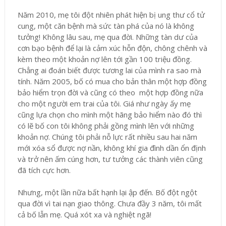
Năm 2010, mẹ tôi đột nhiên phát hiện bị ung thư cổ tử
cung, một căn bệnh mà sức tàn phá của nó là không
tưởng! Không lâu sau, mẹ qua đời. Những tàn dư của
cơn bạo bệnh để lại là cảm xúc hỗn độn, chông chênh và
kèm theo một khoản nợ lên tới gần 100 triệu đồng.
Chẳng ai đoán biết được tương lai của mình ra sao mà
tính. Năm 2005, bố có mua cho bản thân một hợp đồng
bảo hiểm trọn đời và cũng có theo một hợp đồng nữa
cho một người em trai của tôi. Giá như ngày ấy mẹ
cũng lựa chọn cho mình một hãng bảo hiểm nào đó thì
có lẽ bố con tôi không phải gồng mình lên với những
khoản nợ. Chúng tôi phải nỗ lực rất nhiều sau hai năm
mới xóa sổ được nợ nần, không khí gia đình dần ổn định
và trở nên ấm cúng hơn, tư tưởng các thành viên cũng
đã tích cực hơn.
Nhưng, một lần nữa bất hạnh lại ập đến. Bố đột ngột
qua đời vì tai nạn giao thông. Chưa đầy 3 năm, tôi mất
cả bố lẫn mẹ. Quá xót xa và nghiệt ngã!