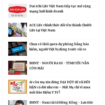
Dai-ichi Life Việt Nam tiếp tục mở rộng
mạng lưới kinh doanh
ACE Life chính thức đổi tên thành Chubb
Life tại Việt Nam
Chưa có thói quen dự phòng bằng bảo
hiểm, người Việt bị động trước rủi ro
BHNT - NGƯỜI RA ĐI - TÌNH YÊU VẪN
CÒN MÃI
Ai còn mẹ xin đừng DẠI DỘT để rồi HỐI
HẬN cả đời như em – Mất Mẹ chỉ vì mua
mỗi Bảo Hiểm Y Tế !
BHNT - Nam tài tử Hồng Kông - Lưu Đức