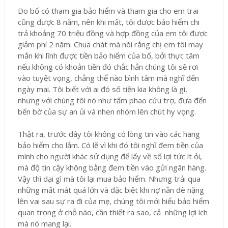
Do bố có tham gia bảo hiểm và tham gia cho em trai
cũng được 8 năm, nên khi mất, tôi được bảo hiểm chi
trả khoảng 70 triệu đồng và hợp đồng của em tôi được
giảm phí 2 năm. Chua chát mà nói rằng chị em tôi may
mắn khi lĩnh được tiền bảo hiểm của bố, bởi thực tâm
nếu không có khoản tiền đó chắc hẳn chúng tôi sẽ rơi
vào tuyệt vọng, chẳng thể nào bình tâm mà nghĩ đến
ngày mai. Tôi biết với ai đó số tiền kia không là gì,
nhưng với chúng tôi nó như tấm phao cứu trợ, đưa đến
bến bờ của sự an ủi và nhen nhóm lên chút hy vọng.
Thật ra, trước đây tôi không có lòng tin vào các hãng
bảo hiểm cho lắm. Có lẽ vì khi đó tôi nghĩ đem tiền của
mình cho người khác sử dụng để lấy về số lợi tức ít ỏi,
mà độ tin cậy không bằng đem tiền vào gửi ngân hàng.
Vậy thì dại gì mà tôi lại mua bảo hiểm. Nhưng trải qua
những mất mát quá lớn và đặc biệt khi nợ nần đè nặng
lên vai sau sự ra đi của mẹ, chúng tôi mới hiểu bảo hiểm
quan trọng ở chỗ nào, cần thiết ra sao, cả những lợi ích
mà nó mang lại.