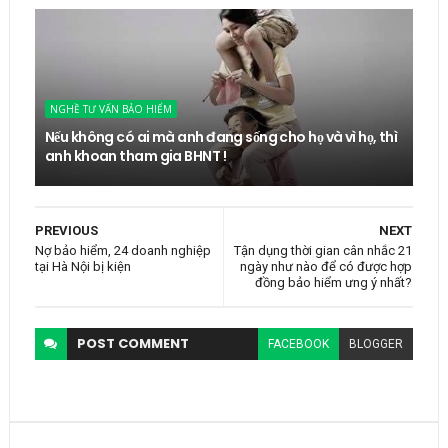
NGHỀ TƯ VẤN BẢO HIỂM
Nếu không có ai mà anh đang sống cho họ và vì họ, thì
anh khoan tham gia BHNT !
PREVIOUS
NEXT
Nợ bảo hiểm, 24 doanh nghiệp
Tận dụng thời gian cân nhắc 21
tại Hà Nội bị kiện
ngày như nào để có được hợp
đồng bảo hiểm ưng ý nhất?
POST
COMMENT
FACEBOOK
BLOGGER