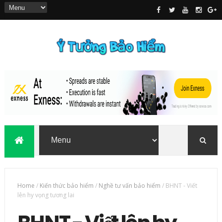
Home
/
Kiến thức bảo hiểm
/
Nghề tư vấn bảo hiểm
/
BHNT - Viết
lên hy vọng tương lai