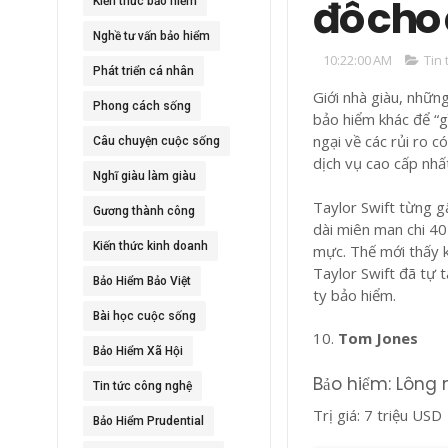
đô cho 
Kiến thức bảo hiểm
Nghề tư vấn bảo hiểm
10:22:00 AM
Tin
Phát triển cá nhân
Giới nhà giàu, những
Phong cách sống
bảo hiểm khác để “g
ngại về các rủi ro c
Câu chuyện cuộc sống
dịch vụ cao cấp nhấ
Nghĩ giàu làm giàu
Taylor Swift từng gâ
Gương thành công
dài miên man chi 40
Kiến thức kinh doanh
mực. Thế mới thấy kh
Taylor Swift đã tự 
Bảo Hiểm Bảo Việt
ty bảo hiểm.
Bài học cuộc sống
10.
Tom Jones
Bảo Hiểm Xã Hội
Bảo hiểm: Lông
Tin tức công nghệ
Trị giá: 7 triệu USD
Bảo Hiểm Prudential