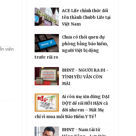
ACE Life chính thức đổi
tên thành Chubb Life tại
Việt Nam
Chưa có thói quen dự
phòng bằng bảo hiểm,
ễn viên
người Việt bị động
trước rủi ro
BHNT - NGƯỜI RA ĐI -
TÌNH YÊU VẪN CÒN
MÃI
Ai còn mẹ xin đừng DẠI
DỘT để rồi HỐI HẬN cả
đời như em – Mất Mẹ
chỉ vì mua mỗi Bảo Hiểm Y Tế !
BHNT - Nam tài tử