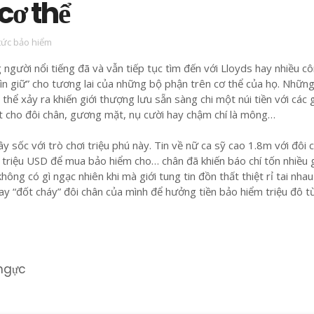
cơ thể
 tức bảo hiểm
 người nổi tiếng đã và vẫn tiếp tục tìm đến với Lloyds hay nhiều c
ìn giữ” cho tương lai của những bộ phận trên cơ thể của họ. Nhữn
ó thể xảy ra khiến giới thượng lưu sẵn sàng chi một núi tiền với các 
t cho đôi chân, gương mặt, nụ cười hay chậm chí là mông…
y sốc với trò chơi triệu phú này. Tin về nữ ca sỹ cao 1.8m với đôi 
 triệu USD để mua bảo hiểm cho… chân đã khiến báo chí tốn nhiều 
ông có gì ngạc nhiên khi mà giới tung tin đồn thất thiệt rỉ tai nha
tay “đốt cháy” đôi chân của mình để hưởng tiền bảo hiểm triệu đô 
 ngực