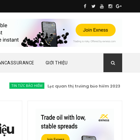
ANCASSURANCE
GIỚI THIỆU
IN TỨC BẢO HIỂM
Lạc quan thị trường bảo hiểm 2023
KIẾN THỨC B
iệu