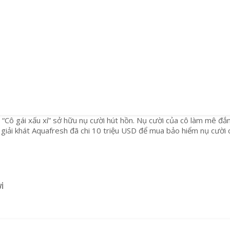
i “Cô gái xấu xí” sở hữu nụ cười hút hồn. Nụ cười của cô làm mê đ
giải khát Aquafresh đã chi 10 triệu USD để mua bảo hiểm nụ cười 
i
D