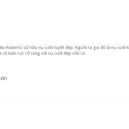
ulia Roberts sử hữu nụ cười tuyệt đẹp. Người ta gọi đó là nụ cười 
a cô luôn rực rỡ cùng với nụ cười đẹp vốn có.
hân
D