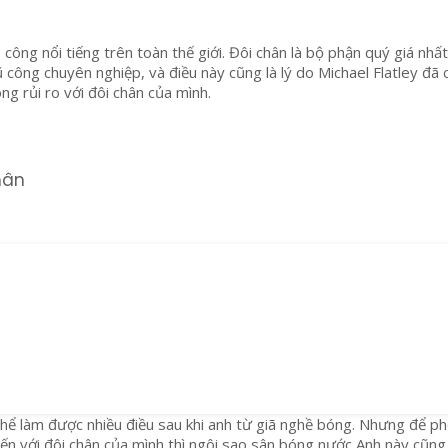
D
ũ công nổi tiếng trên toàn thế giới. Đôi chân là bộ phận quý giá nhấ
 công chuyên nghiệp, và điều này cũng là lý do Michael Flatley đã 
ng rủi ro với đôi chân của mình.
hân
D
hể làm được nhiều điều sau khi anh từ giã nghề bóng. Nhưng để p
đến với đôi chân của mình thì ngôi sao sân bóng nước Anh này cũng