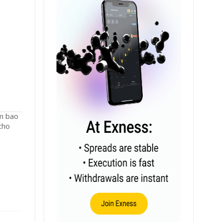
ắm bao
cho