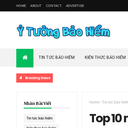
HOME
ABOUT
CONTACT
ADVERTISE
TIN TỨC BẢO HIỂM
KIẾN THỨC BẢO HIỂM
Breaking News
TIN 
Home
/
Tin tức bảo hiể
Nhãn Bài Viết
Top 10 
Tin tức bảo hiểm