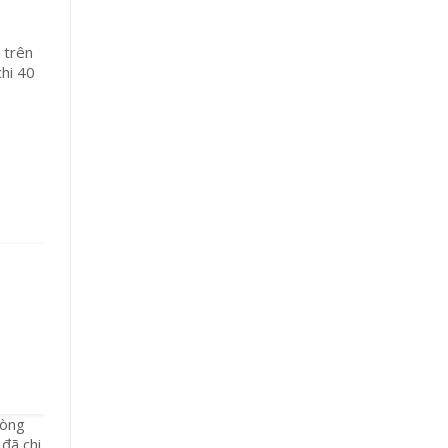
t trên
chi 40
hòng
 đã chi