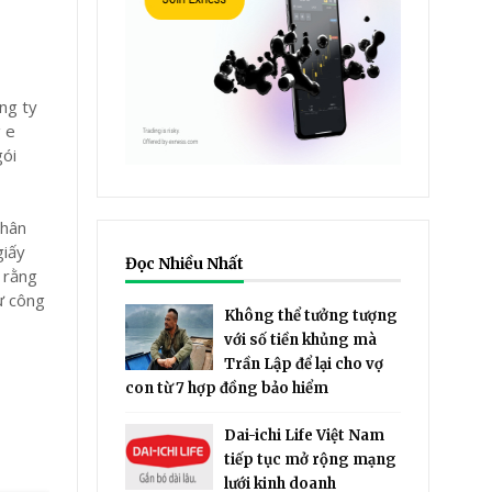
ông ty
g e
gói
chân
giấy
Đọc Nhiều Nhất
u rằng
từ công
Không thể tưởng tượng
với số tiền khủng mà
Trần Lập để lại cho vợ
con từ 7 hợp đồng bảo hiểm
Dai-ichi Life Việt Nam
tiếp tục mở rộng mạng
lưới kinh doanh