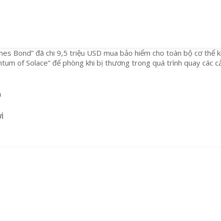
mes Bond” đã chi 9,5 triệu USD mua bảo hiểm cho toàn bộ cơ thể k
um of Solace” để phòng khi bị thương trong quá trình quay các c
a
i
D