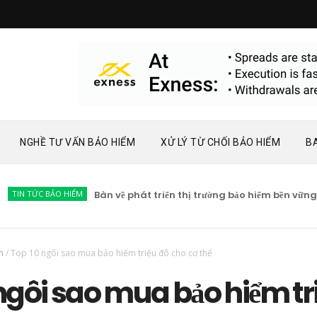
NGHỀ TƯ VẤN BẢO HIỂM
XỬ LÝ TỪ CHỐI BẢO HIỂM
B
TỨC BẢO HIỂM
Bàn về phát triển thị trường bảo hiểm bền vững
T
m
/
Top 10 ngôi sao mua bảo hiểm triệu đô cho cơ thể
ngôi sao mua bảo hiểm tr