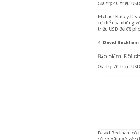
Giá trị: 40 triệu US
Michael Flatley là v
cơ thể của những vũ
triệu USD để đề phò
4.
David Beckham
Bảo hiểm: Đôi c
Giá trị: 70 triệu US
David Beckham có t
rủi ro bất ngờ xảy 