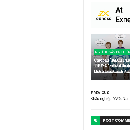
NGHỀ TƯ VẤN BẢO HIỂ
𝐂𝐡𝐨̂́𝐭 𝐒𝐚𝐥𝐞 "𝐁𝐀́𝐂𝐇 𝐏𝐇
𝐓𝐑𝐔́𝐍𝐆" 𝐯𝐨̛́𝐢 𝐭𝐡𝐮̉ 𝐭𝐡𝐮𝐚̣̂𝐭 
𝐤𝐡𝐚́𝐜𝐡 𝐡𝐚̀𝐧𝐠 𝐭𝐡𝐚̀𝐧𝐡 𝟗 𝐧
PREVIOUS
Khẩu nghiệp ở Việt Nam
POST
COMME