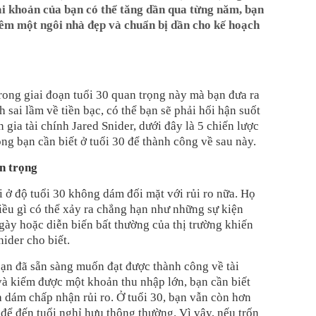
 tài khoản của bạn có thể tăng dần qua từng năm, bạn
hêm một ngôi nhà đẹp và chuẩn bị dần cho kế hoạch
rong giai đoạn tuổi 30 quan trọng này mà bạn đưa ra
 sai lầm về tiền bạc, có thể bạn sẽ phải hối hận suốt
 gia tài chính Jared Snider, dưới đây là 5 chiến lược
ọng bạn cần biết ở tuổi 30 để thành công về sau này.
n trọng
 ở độ tuổi 30 không dám đối mặt với rủi ro nữa. Họ
điều gì có thể xảy ra chẳng hạn như những sự kiện
ngày hoặc diễn biến bất thường của thị trường khiến
nider cho biết.
bạn đã sẵn sàng muốn đạt được thành công về tài
và kiếm được một khoản thu nhập lớn, bạn cần biết
à dám chấp nhận rủi ro. Ở tuổi 30, bạn vẫn còn hơn
để đến tuổi nghỉ hưu thông thường. Vì vậy, nếu trốn