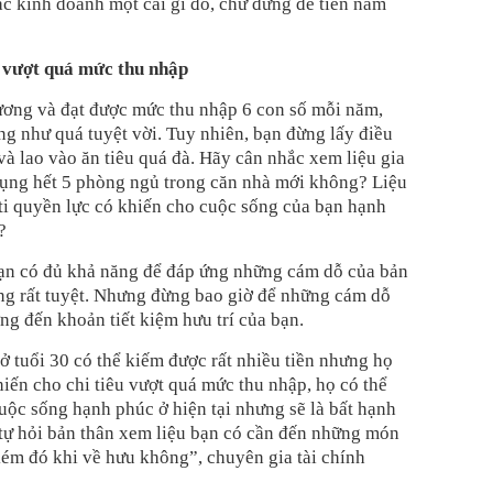
ặc kinh doanh một cái gì đó, chứ đừng để tiền nằm
u vượt quá mức thu nhập
ương và đạt được mức thu nhập 6 con số mỗi năm,
g như quá tuyệt vời. Tuy nhiên, bạn đừng lấy điều
và lao vào ăn tiêu quá đà. Hãy cân nhắc xem liệu gia
dụng hết 5 phòng ngủ trong căn nhà mới không? Liệu
ti quyền lực có khiến cho cuộc sống của bạn hạnh
?
bạn có đủ khả năng để đáp ứng những cám dỗ của bản
ũng rất tuyệt. Nhưng đừng bao giờ để những cám dỗ
g đến khoản tiết kiệm hưu trí của bạn.
 tuổi 30 có thể kiếm được rất nhiều tiền nhưng họ
hiến cho chi tiêu vượt quá mức thu nhập, họ có thể
uộc sống hạnh phúc ở hiện tại nhưng sẽ là bất hạnh
 tự hỏi bản thân xem liệu bạn có cần đến những món
kém đó khi về hưu không”, chuyên gia tài chính