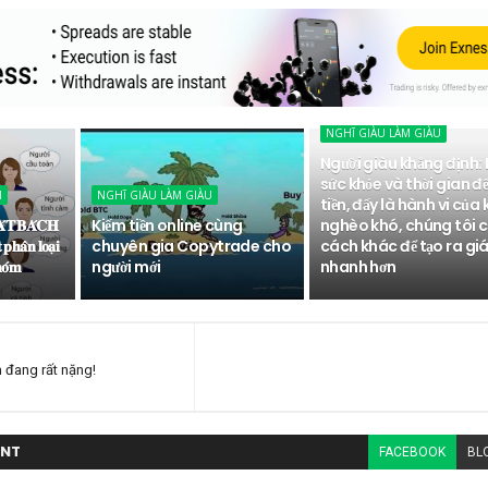
NGHĨ GIÀU LÀM GIÀU
Người giàu khẳng định:
sức khỏe và thời gian để
M
NGHĨ GIÀU LÀM GIÀU
tiền, đấy là hành vi của 
𝐀́𝐓 𝐁𝐀́𝐂𝐇
Kiếm tiền online cùng
nghèo khó, chúng tôi 
𝐩𝐡𝐚̂𝐧 𝐥𝐨𝐚̣𝐢
chuyên gia Copytrade cho
cách khác để tạo ra giá 
𝐡𝐨́𝐦
người mới
nhanh hơn
 đang rất nặng!
NT
FACEBOOK
BL