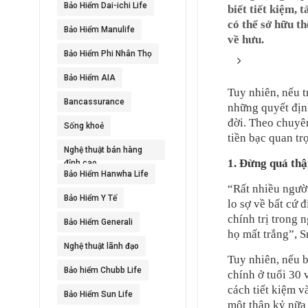
Bảo Hiểm Dai-ichi Life
biết tiết kiệm,
có thể sở hữu t
Bảo Hiểm Manulife
về hưu.
Bảo Hiểm Phi Nhân Thọ
Bảo Hiểm AIA
Tuy nhiên, nếu t
Bancassurance
những quyết định
đời. Theo chuyên
Sống khoẻ
tiền bạc quan tr
Nghệ thuật bán hàng
1. Đừng quá thậ
đỉnh cao
Bảo Hiểm Hanwha Life
“Rất nhiều người
Bảo Hiểm Y Tế
lo sợ về bất cứ 
chính trị trong 
Bảo Hiểm Generali
họ mất trắng”, S
Nghệ thuật lãnh đạo
Tuy nhiên, nếu 
Bảo hiểm Chubb Life
chính ở tuổi 30 
cách tiết kiệm v
Bảo Hiểm Sun Life
một thập kỷ nữa 