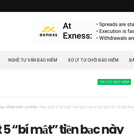
NGHỀ TƯ VẤN BẢO HIỂM
XỬ LÝ TỪ CHỐI BẢO HIỂM
B
TIN TỨC BẢO HIỂM
Bàn về
iàu
/
Phát triển cá nhân
/
Nếu biết 5 “bí mật” tiền bạc này trước tuổi 30, cả đời b
t 5 “bí mật” tiền bạc này