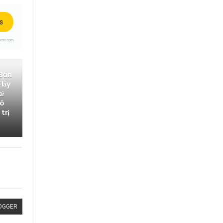
 Bán
 lấy
kẻ
có
trị
OGGER