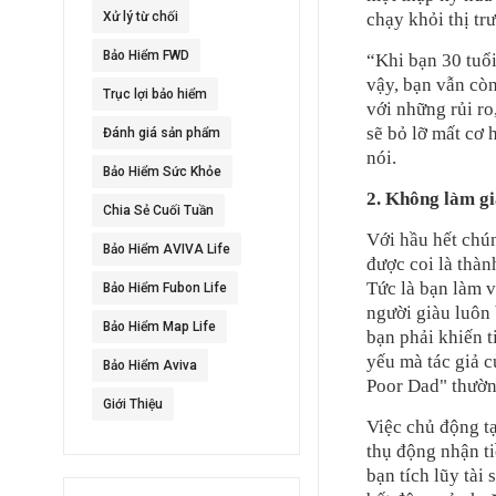
Xử lý từ chối
chạy khỏi thị tr
Bảo Hiểm FWD
“Khi bạn 30 tuổ
vậy, bạn vẫn còn
Trục lợi bảo hiểm
với những rủi r
sẽ bỏ lỡ mất cơ 
Đánh giá sản phẩm
nói.
Bảo Hiểm Sức Khỏe
2. Không làm g
Chia Sẻ Cuối Tuần
Với hầu hết chún
Bảo Hiểm AVIVA Life
được coi là thàn
Tức là bạn làm v
Bảo Hiểm Fubon Life
người giàu luôn 
Bảo Hiểm Map Life
bạn phải khiến 
yếu mà tác giả c
Bảo Hiểm Aviva
Poor Dad" thườn
Giới Thiệu
Việc chủ động t
thụ động nhận ti
bạn tích lũy tài 