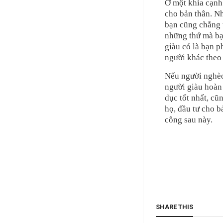
Ở một khía cạnh 
cho bản thân. N
bạn cũng chẳng t
những thứ mà bạn
giàu có là bạn p
người khác theo
Nếu người nghèo 
người giàu hoàn 
dục tốt nhất, cũ
họ, đầu tư cho b
công sau này.
SHARE THIS