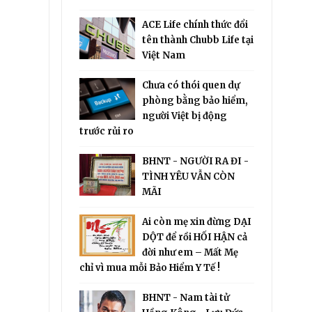
ACE Life chính thức đổi
tên thành Chubb Life tại
Việt Nam
Chưa có thói quen dự
phòng bằng bảo hiểm,
người Việt bị động
trước rủi ro
BHNT - NGƯỜI RA ĐI -
TÌNH YÊU VẪN CÒN
MÃI
Ai còn mẹ xin đừng DẠI
DỘT để rồi HỐI HẬN cả
đời như em – Mất Mẹ
chỉ vì mua mỗi Bảo Hiểm Y Tế !
BHNT - Nam tài tử