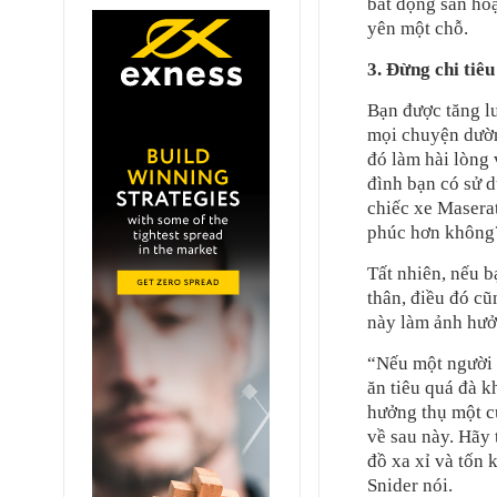
bất động sản ho
yên một chỗ.
3. Đừng chi tiê
Bạn được tăng l
mọi chuyện dườn
đó làm hài lòng 
đình bạn có sử 
chiếc xe Masera
phúc hơn không
Tất nhiên, nếu 
thân, điều đó c
này làm ảnh hưởn
“Nếu một người ở
ăn tiêu quá đà k
hưởng thụ một c
về sau này. Hãy
đồ xa xỉ và tốn 
Snider nói.