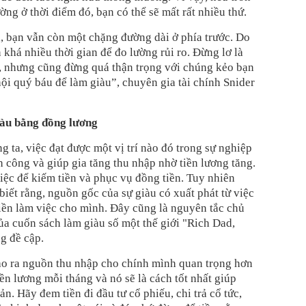
ường ở thời điểm đó, bạn có thể sẽ mất rất nhiều thứ.
i, bạn vẫn còn một chặng đường dài ở phía trước. Do
 khá nhiều thời gian để đo lường rủi ro. Đừng lơ là
o, nhưng cũng đừng quá thận trọng với chúng kẻo bạn
hội quý báu để làm giàu”, chuyên gia tài chính Snider
iàu bằng đồng lương
g ta, việc đạt được một vị trí nào đó trong sự nghiệp
h công và giúp gia tăng thu nhập nhờ tiền lương tăng.
iệc để kiếm tiền và phục vụ đồng tiền. Tuy nhiên
biết rằng, nguồn gốc của sự giàu có xuất phát từ việc
tiền làm việc cho mình. Đây cũng là nguyên tắc chủ
ủa cuốn sách làm giàu số một thế giới "Rich Dad,
g đề cập.
ạo ra nguồn thu nhập cho chính mình quan trọng hơn
ền lương mỗi tháng và nó sẽ là cách tốt nhất giúp
sản. Hãy đem tiền đi đầu tư cổ phiếu, chi trả cổ tức,