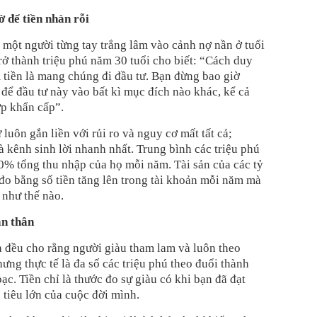
ờ để tiền nhàn rỗi
 một người từng tay trắng lâm vào cảnh nợ nần ở tuổi
rở thành triệu phú năm 30 tuổi cho biết: “Cách duy
m tiền là mang chúng đi đầu tư. Bạn đừng bao giờ
để đầu tư này vào bất kì mục đích nào khác, kể cả
p khẩn cấp”.
 luôn gắn liền với rủi ro và nguy cơ mất tất cả;
 kênh sinh lời nhanh nhất. Trung bình các triệu phú
0% tổng thu nhập của họ mỗi năm. Tài sản của các tỷ
đo bằng số tiền tăng lên trong tài khoản mỗi năm mà
 như thế nào.
ản thân
a đều cho rằng người giàu tham lam và luôn theo
hưng thực tế là đa số các triệu phú theo đuổi thành
bạc. Tiền chỉ là thước đo sự giàu có khi bạn đã đạt
tiêu lớn của cuộc đời mình.