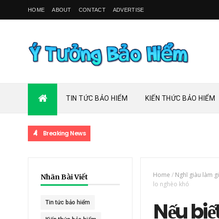
HOME
ABOUT
CONTACT
ADVERTISE
TIN TỨC BẢO HIỂM
KIẾN THỨC BẢO HIỂM
Breaking News
Home
/
Nghĩ giàu làm g
Nhãn Bài Viết
lo nghèo khó
Nếu biế
Tin tức bảo hiểm