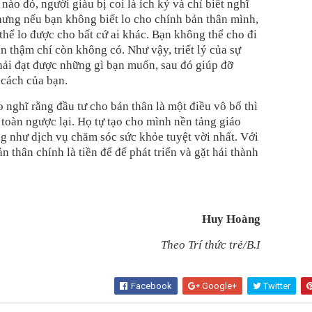
nào đó, người giàu bị coi là ích kỷ và chỉ biết nghĩ
hưng nếu bạn không biết lo cho chính bản thân mình,
hể lo được cho bất cứ ai khác. Bạn không thể cho đi
 thậm chí còn không có. Như vậy, triết lý của sự
hải đạt được những gì bạn muốn, sau đó giúp đỡ
 cách của bạn.
nghĩ rằng đầu tư cho bản thân là một điều vô bổ thì
toàn ngược lại. Họ tự tạo cho mình nền tảng giáo
ng như dịch vụ chăm sóc sức khỏe tuyệt vời nhất. Với
ản thân chính là tiền để để phát triển và gặt hái thành
Huy Hoàng
Theo Trí thức trẻ/B.I
Facebook
Google+
Twitter