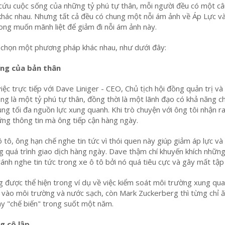
 cứu cuộc sống của những tỷ phú tự thân, mỗi người đều có một c
khác nhau. Nhưng tất cả đều có chung một nỗi ám ảnh về Áp Lực v
ong muốn mãnh liệt để giảm đi nỗi ám ảnh này.
a chọn một phương pháp khác nhau, như dưới đây:
ống của bản thân
iệc trực tiếp với Dave Liniger - CEO, Chủ tịch hội đồng quản trị và
g là một tỷ phú tự thân, đồng thời là một lãnh đạo có khả năng ch
g tối đa nguồn lực xung quanh. Khi trò chuyện với ông tôi nhận r
ững thông tin mà ông tiếp cận hàng ngày.
ô tô, ông hạn chế nghe tin tức vì thói quen này giúp giảm áp lực và
ng quá trình giao dịch hàng ngày. Dave thậm chí khuyến khích nhữn
ránh nghe tin tức trong xe ô tô bởi nó quá tiêu cực và gây mất tập
 được thể hiện trong ví dụ về việc kiểm soát môi trường xung quan
 vào môi trường và nước sạch, còn Mark Zuckerberg thì từng chỉ 
y "chế biến" trong suốt một năm.
g cô lập