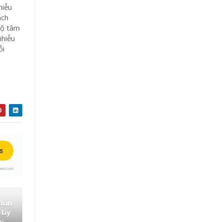
hiễu
ách
bộ tâm
nhiễu
ỗi
 Bán
 lấy