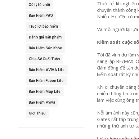
Thực tế, khi nghiên
Xử lý từ chối
chuyện thành công 
Bảo Hiểm FWD
Nhiễu. Họ đều có m
Trục lợi bảo hiểm
Và mỗi người lại lự
Đánh giá sản phẩm
Kiểm soát cuộc s
Bảo Hiểm Sức Khỏe
Tôi đã vinh dự làm v
Chia Sẻ Cuối Tuần
sáng lập RE/MAX. Ôn
đám đông để tận dụn
Bảo Hiểm AVIVA Life
kiểm soát rất kỹ nh
Bảo Hiểm Fubon Life
Khi di chuyển bằng 
Bảo Hiểm Map Life
nhiễu thông tin tro
làm việc cùng ông t
Bảo Hiểm Aviva
Nỗi ám ảnh này cũng
Giới Thiệu
Gates rất tập trung
những thứ anh tự ta
Lựa chọn cuộc sốn