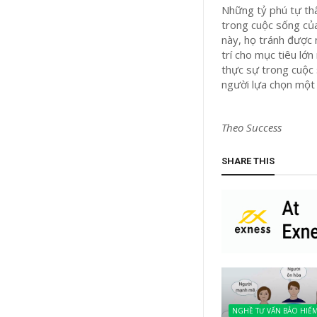
Những tỷ phú tự thâ
trong cuộc sống của
này, họ tránh được 
trí cho mục tiêu lớn
thực sự trong cuộc 
người lựa chọn một 
Theo Success
SHARE THIS
NGHỀ TƯ VẤN BẢO HIỂ