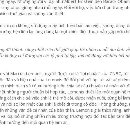
ng ngày. Những người vĩ đại như Albert Einstein đến Barack Oba
ang phục giống nhau mỗi ngày. Đối với họ, việc lựa chọn trang p
iều thời gian và không cần thiết.
 chí còn không sử dụng máy tính trên bàn làm việc, không dùng đ
hương tiện liên lạc ông dùng là một chiếc điện thoại nắp gập với ch
người thành công nhất trên thế giới giúp tôi nhận ra nỗi ám ảnh về
ễu không chỉ đúng với các tỷ phú tự lập, mà nó đúng với hầu hết 
xúc với Marcus Lemonis, người được coi là "lợi nhuận" của CNBC, tôi
độc đáo và hiệu quả của Lemonis để đối phó với áp lực và sự phiền 
ính minh bạch và có xu hướng luôn chia sẻ câu chuyện cá nhân với đ
 hết những người chuẩn bị hợp tác, Lemonis thiết lập mối quan hệ 
ng cách chia sẻ việc anh là trẻ mồ côi, được nhận nuôi, từng bị là
 và nỗi sợ lớn nhất của anh là chết đi trong cô độc. Thông thường,
n những vấn đề cá nhân của bản thân. Lemonis giải thích rằng, a
 ai và loại bỏ những phiền nhiễu trong trường hợp đối tác bận tâm đ
 ảnh hưởng đến mối quan hệ làm ăn.