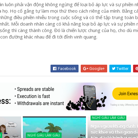
n luôn phải vận động không ngừng để loại bỏ áp lực và sự phiền n
 họ. Họ cố gắng tự làm mọi thứ theo cách riêng của mình. Bằng c
những điều phiền nhiễu trong cuộc sống và có thể tập trung toàn 
 nhất. Mỗi doanh nhân càng có khả năng loại bỏ áp lực và sự phiền 
sống thì càng thành công. Đó là chiến lược chung của họ, cho dù m
con đường khác nhau để đi tới đỉnh vinh quang.
Facebook
Google+
Twitter
NGHĨ GIÀU LÀM GIÀU
Người giàu khẳng định:
sức khỏe và thời gian để
M
NGHĨ GIÀU LÀM GIÀU