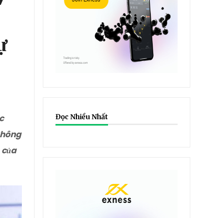
ự
c
Đọc Nhiều Nhất
không
 của