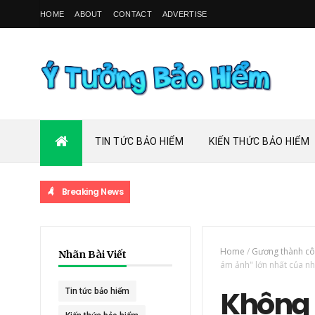
HOME
ABOUT
CONTACT
ADVERTISE
TIN TỨC BẢO HIỂM
KIẾN THỨC BẢO HIỂM
Breaking News
Home
/
Gương thành c
Nhãn Bài Viết
ám ảnh" lớn nhất của nh
Không p
Tin tức bảo hiểm