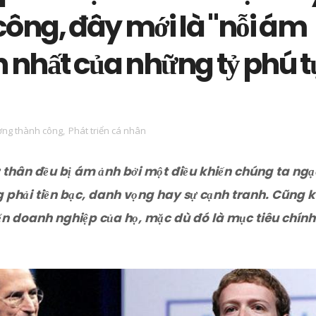
ông, đây mới là "nỗi ám
n nhất của những tỷ phú t
ng thành công
,
Phát triển cá nhân
 thân đều bị ám ảnh bởi một điều khiến chúng ta ngạ
 phải tiền bạc, danh vọng hay sự cạnh tranh. Cũng 
iển doanh nghiệp của họ, mặc dù đó là mục tiêu chính