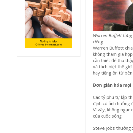
Warren Buffett từn
riêng.
Warren Buffett chi
không tham gia họp 
cần thiết để thu thậ
và tách biệt thế gi
hay tiếng ồn từ bên
Đơn giản hóa mọi
Các tỷ phú tự lập th
định có ảnh hưởng đ
Vì vậy, không ngạc 
của cuộc sống.
Steve Jobs thường 