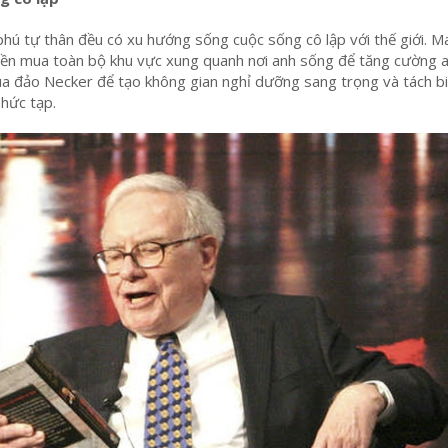
phú tự thân đều có xu hướng sống cuộc sống cô lập với thế giới. M
iền mua toàn bộ khu vực xung quanh nơi anh sống để tăng cường a
a đảo Necker để tạo không gian nghỉ dưỡng sang trọng và tách bi
phức tạp.