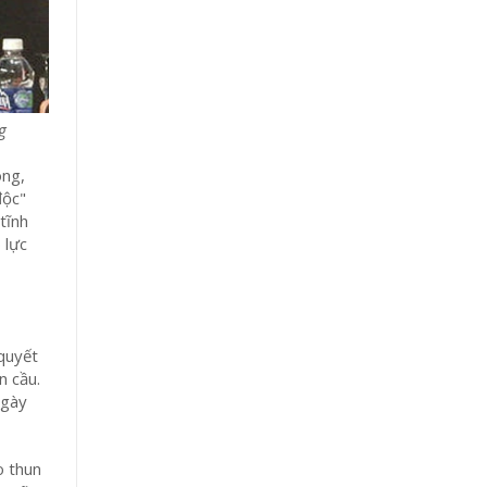
g
òng,
độc"
tĩnh
 lực
 quyết
n cầu.
ngày
o thun