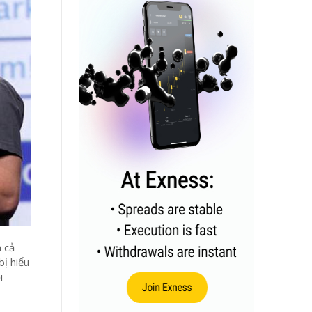
m cả
bị hiểu
i