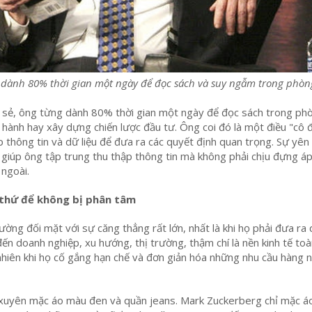
g dành 80% thời gian một ngày để đọc sách và suy ngẫm trong phòn
a sẻ, ông từng dành 80% thời gian một ngày để đọc sách trong ph
hành hay xây dựng chiến lược đầu tư. Ông coi đó là một điều "cô 
p thông tin và dữ liệu để đưa ra các quyết định quan trọng. Sự yên 
ới giúp ông tập trung thu thập thông tin mà không phải chịu đựng áp
 ngoài.
 thứ để không bị phân tâm
ường đối mặt với sự căng thẳng rất lớn, nhất là khi họ phải đưa ra
ến doanh nghiệp, xu hướng, thị trường, thậm chí là nền kinh tế toà
nhiên khi họ cố gắng hạn chế và đơn giản hóa những nhu cầu hàng 
xuyên mặc áo màu đen và quần jeans. Mark Zuckerberg chỉ mặc á