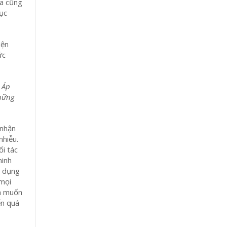
ma cũng
hục
iện
ức
 Áp
những
 nhận
nhiễu.
ối tác
minh
m dụng
 mọi
nh muốn
ến quá