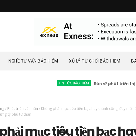
NGHỀ TƯ VẤN BẢO HIỂM
XỬ LÝ TỪ CHỐI BẢO HIỂM
B
TIN TỨC BẢO HIỂM
Bàn về phát triển thị trường 
ông
/
Phát triển cá nhân
/
Không phải mục tiêu tiền bạc hay thành công, đây mới là
ững tỷ phú tự thân
hải mục tiêu tiền bạc ha