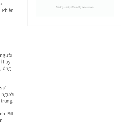
âu
à Phiền
 người
ỉ huy
a, ông
 sự
g người
 trung.
h. Bill
ăn