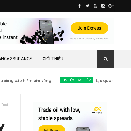
ANCASSURANCE
GIỚI THIỆU
bảo hiểm bền vững
TIN TỨC BẢO HIỂM
Lạc quan thị trường bảo h
 "nỗi
y