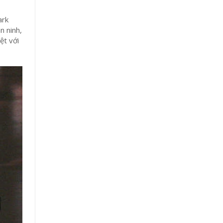
ark
n ninh,
ệt với