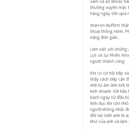
xám và áo khoác hà
thường xuyên mặc tr
hàng ngày tốn quá nh
Warren Buffett thậm
thoại thông minh. P
năng đơn giản.
Làm việc với những 
Lực và Sự Phiền Nhi
người thành công.
Khi có cơ hội tiếp 
thấy cách tiếp cận 
Anh bị ám ảnh bởi t
kinh doanh. Với hầu
bạch ngay từ đầu bằ
tình dục khi còn nhỏ
người không nhắc đế
đối tác biết anh là
khứ của anh và làm