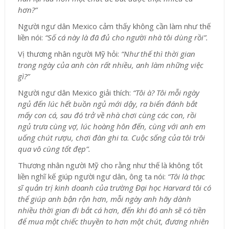
hơn?”
Người ngư dân Mexico cảm thấy không cần làm như thế
liền nói:
“Số cá này là đã đủ cho người nhà tôi dùng rồi”.
Vị thương nhân người Mỹ hỏi:
“Như thế thì thời gian
trong ngày của anh còn rất nhiều, anh làm những việc
gì?”
Người ngư dân Mexico giải thích:
“Tôi à? Tôi mỗi ngày
ngủ đến lúc hết buồn ngủ mới dậy, ra biển đánh bắt
mấy con cá, sau đó trở về nhà chơi cùng các con, rồi
ngủ trưa cùng vợ, lúc hoàng hôn đến, cùng với anh em
uống chút rượu, chơi đàn ghi ta. Cuộc sống của tôi trôi
qua vô cùng tốt đẹp”.
Thương nhân người Mỹ cho rằng như thế là không tốt
liền nghĩ kế giúp người ngư dân, ông ta nói:
“Tôi là thạc
sĩ quản trị kinh doanh của trường Đại học Harvard tôi có
thể giúp anh bận rộn hơn, mỗi ngày anh hãy dành
nhiều thời gian đi bắt cá hơn, đến khi đó anh sẽ có tiền
để mua một chiếc thuyền to hơn một chút, đương nhiên