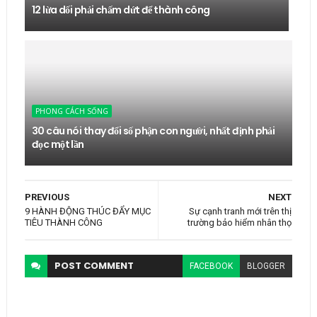
12 lừa dối phải chấm dứt để thành công
PHONG CÁCH SỐNG
30 câu nói thay đổi số phận con người, nhất định phải
đọc một lần
PREVIOUS
NEXT
9 HÀNH ĐỘNG THÚC ĐẨY MỤC
Sự cạnh tranh mới trên thị
TIÊU THÀNH CÔNG
trường bảo hiểm nhân thọ
POST
COMMENT
FACEBOOK
BLOGGER