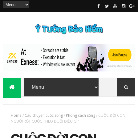
Home
/
Câu chuyện cuộc sống
/
Phong cách sống
/
CUỘC ĐỜI CON
NGƯỜI RỐT CUỘC THEO ĐUỔI ĐIỀU GÌ?