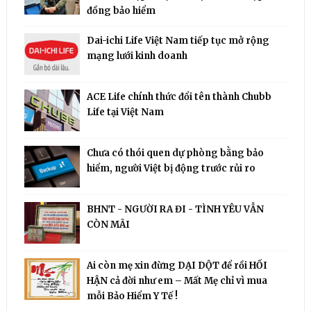
đồng bảo hiểm
Dai-ichi Life Việt Nam tiếp tục mở rộng
mạng lưới kinh doanh
ACE Life chính thức đổi tên thành Chubb
Life tại Việt Nam
Chưa có thói quen dự phòng bằng bảo
hiểm, người Việt bị động trước rủi ro
BHNT - NGƯỜI RA ĐI - TÌNH YÊU VẪN
CÒN MÃI
Ai còn mẹ xin đừng DẠI DỘT để rồi HỐI
HẬN cả đời như em – Mất Mẹ chỉ vì mua
mỗi Bảo Hiểm Y Tế !