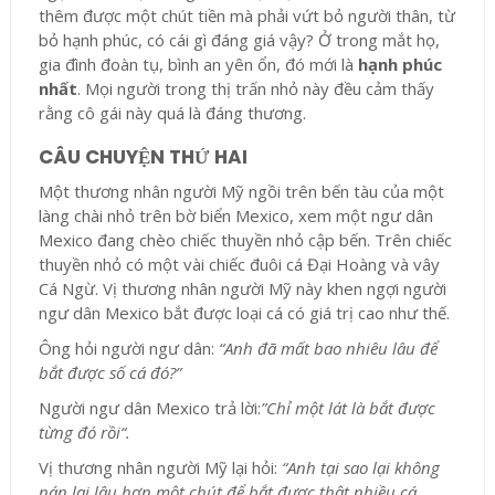
thêm được một chút tiền mà phải vứt bỏ người thân, từ
bỏ hạnh phúc, có cái gì đáng giá vậy? Ở trong mắt họ,
gia đình đoàn tụ, bình an yên ổn, đó mới là
hạnh phúc
nhất
. Mọi người trong thị trấn nhỏ này đều cảm thấy
rằng cô gái này quá là đáng thương.
CÂU CHUYỆN THỨ HAI
Một thương nhân người Mỹ ngồi trên bến tàu của một
làng chài nhỏ trên bờ biển Mexico, xem một ngư dân
Mexico đang chèo chiếc thuyền nhỏ cập bến. Trên chiếc
thuyền nhỏ có một vài chiếc đuôi cá Đại Hoàng và vây
Cá Ngừ. Vị thương nhân người Mỹ này khen ngợi người
ngư dân Mexico bắt được loại cá có giá trị cao như thế.
Ông hỏi người ngư dân:
“Anh đã mất bao nhiêu lâu để
bắt được số cá đó?”
Người ngư dân Mexico trả lời:
”Chỉ một lát là bắt được
từng đó rồi“.
Vị thương nhân người Mỹ lại hỏi:
“Anh tại sao lại không
nán lại lâu hơn một chút để bắt được thật nhiều cá