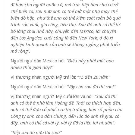
đi bán cho người buôn cá, mà trực tiếp bán cho cơ sở
chế biến cá, sau nữa anh có thể mở một nhà máy chế
biến đồ hộp, như thế anh có thể kiểm soát toàn bộ quá
trình sản xuất, gia công, tiêu thụ. Sau đó anh có thể từ
bỏ làng chài nhỏ này, chuyển đến Mexico, lại chuyển
đến Los Angeles, cuối cùng là đến New York, ở đó xí
nghiệp kinh doanh của anh sẽ không ngừng phát triển
mở rộng”.
Người ngư dân Mexico hỏi:
“Điều này phải mất bao
nhiêu thời gian đây?”
Vị thương nhân người Mỹ trả lời:
“15 đến 20 năm”
Người ngư dân Mexico hỏi:
“Vậy còn sau đó thì sao?”
Vị thương nhân người Mỹ cười lớn và nói:
“Sau đó thì
anh có thể ở nhà làm Hoàng đế. Thời cơ thích hợp đến,
anh có thể đưa cổ phiếu ra thị trường, bán cổ phần của
Công ty anh cho dân chúng, đến lúc đó anh sẽ giàu có
đấy, anh có thể có vài tỷ, vài tỷ đô la tiền lợi nhuận”.
“Tiếp sau đó nữa thì sao?”