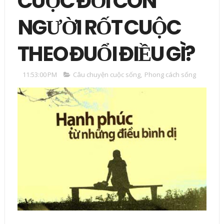
CUỘC ĐỜI CON
NGƯỜI RỐT CUỘC
THEO ĐUỔI ĐIỀU GÌ?
11:53:00 PM
Câu chuyện cuộc sống
,
Phong cách sống