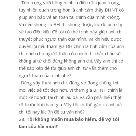
·
Tôn trọng vợ/chồng mình là điều rất quan trọng,
tuy nhiên quan trọng hơn là anh cảm thấy BHNT có
giúp anh bảo vệ an toàn tài chính của minh không.
Và nếu không có BH thì không được, lúc đó anh chị
sẽ tạo điều kiện để tôi có thể trình bày giúp anh chị
thuyết phục người thân của mình. Và khi hiểu được
quyền lợi nếu tham gia BH chính là tình cảm của anh
chị dành cho người thân của mình thì chắc chắn sẽ
không ai từ chối đúng không anh chị. Vậy anh chị có
thể sắp xếp để tôi giúp anh chị tư vấn thêm cho
người thân của mình nhe?
·
Đúng vậy thưa anh chị, đồng vợ đồng chồng thì
mọi việc sẽ tốt đẹp hơn, vì tham gia BHNT chính là
một kế hoạch tài chính lâu dài và cần phải hiểu thật
rõ trước khi tham gia. Vậy tôi có thể gặp
cả anh và
chị tối nay lúc 7h để
tư vấn nhé?
28.
Tôi không muốn mua bảo hiểm, để vợ tôi
làm của hồi môn?