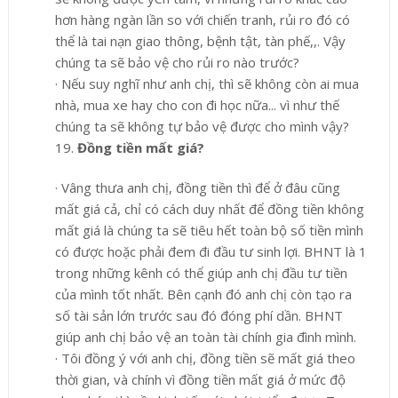
hơn hàng ngàn lần so với chiến tranh, rủi ro đó có
thể là tai nạn giao thông, bệnh tật, tàn phế,,. Vậy
chúng ta sẽ bảo vệ cho rủi ro nào trước?
·
Nếu suy nghĩ như anh chị, thì sẽ không còn ai mua
nhà, mua xe hay cho con đi học nữa... vì như thế
chúng ta sẽ không tự bảo vệ được cho mình vậy?
19.
Đồng tiền mất giá?
·
Vâng thưa anh chị, đồng tiền thì để ở đâu cũng
mất giá cả, chỉ có cách duy nhất để đồng tiền không
mất giá là chúng ta sẽ tiêu hết toàn bộ số tiền mình
có được hoặc phải đem đi đầu tư sinh lợi. BHNT là 1
trong những kênh có thể giúp anh chị đầu tư tiền
của mình tốt nhất. Bên cạnh đó anh chị còn tạo ra
số tài sản lớn trước sau đó đóng phí dần. BHNT
giúp anh chị bảo vệ an toàn tài chính gia đình mình.
·
Tôi đồng ý với anh chị, đồng tiền sẽ mất giá theo
thời gian, và chính vì đồng tiền mất giá ở mức độ