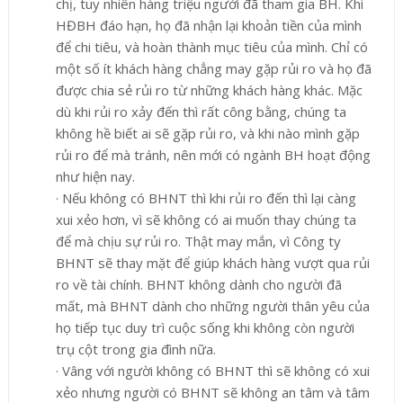
chị, tuy nhiên hàng triệu người đã tham gia BH. Khi
HĐBH đáo hạn, họ đã nhận lại khoản tiền của mình
để chi tiêu, và hoàn thành mục tiêu của mình. Chỉ có
một số ít khách hàng chẳng may gặp rủi ro và họ đã
được chia sẻ rủi ro từ những khách hàng khác. Mặc
dù khi rủi ro xảy đến thì rất công bằng, chúng ta
không hề biết ai sẽ gặp rủi ro, và khi nào mình gặp
rủi ro để mà tránh, nên mới có ngành BH hoạt động
như hiện nay.
·
Nếu không có BHNT thì khi rủi ro đến thì lại càng
xui xẻo hơn, vì sẽ không có ai muốn thay chúng ta
để mà chịu sự rủi ro. Thật may mắn, vì Công ty
BHNT sẽ thay mặt để giúp khách hàng vượt qua rủi
ro về tài chính. BHNT không dành cho người đã
mất, mà BHNT dành cho những người thân yêu của
họ tiếp tục duy trì cuộc sống khi không còn người
trụ cột trong gia đình nữ
a.
·
Vâng với người không có BHNT thì sẽ không có xui
xẻo nhưng người có BHNT sẽ không an tâm và tâm