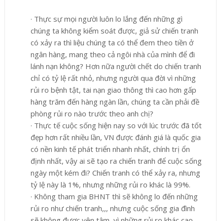
·
Thực sự mọi người luôn lo lắng đến những gì
chúng ta không kiểm soát được, giả sử chiến tranh
có xảy ra thì liệu chúng ta có thể đem theo tiền ở
ngân hàng, mang theo cả ngôi nhà của mình để đi
lánh nạn không? Hơn nữa người chết do chiến tranh
chỉ có tỷ lệ rất nhỏ, nhưng người qua đời vì những
rủi ro bệnh tật, tai nạn giao thông thì cao hơn gấp
hàng trăm đến hàng ngàn lần, chúng ta cần phải đề
phòng rủi ro nào trước theo anh chị?
·
Thực tế cuộc sống hiện nay so với lúc trước đã tốt
đẹp hơn rất nhiều lần, VN được đánh giá là quốc gia
có nền kinh tế phát triển nhanh nhất, chính trị ổn
định nhất, vậy ai sẽ tạo ra chiến tranh để cuộc sống
ngày một kém đi? Chiến tranh có thể xảy ra, nhưng
tỷ lệ này là 1%, nhưng những rủi ro khác là 99%.
·
Không tham gia BHNT thì sẽ không lo đến những
rủi ro như chiến tranh,,, nhưng cuộc sống gia đình
sẽ không được yên tâm, vì những rủi ro khác cao