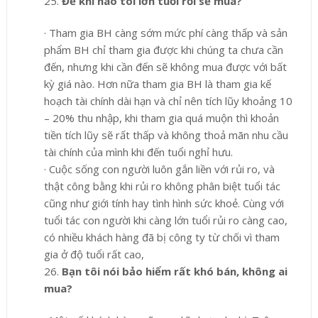
25.
Để khi nào tôi lớn tuổi rồi sẽ mua?
·
Tham gia BH càng sớm mức phí càng thấp và sản
phẩm BH chỉ tham gia được khi chúng ta chưa cần
đến, nhưng khi
cần đến sẽ không mua được với bất
kỳ giá nào. Hơn nữa tham gia BH là tham gia kế
hoạch tài chính dài hạn và chỉ nên tích lũy khoảng 10
– 20% thu nhập, khi tham gia quá muộn thì khoản
tiền tích lũy sẽ rất thấp và không thoả mãn nhu cầu
tài chính của mình khi đến tuổi nghỉ hưu.
·
Cuộc sống con người luôn gắn liền với rủi ro, và
thật công bằng khi rủi ro không phân biệt tuổi tác
cũng như giới tính hay tình hình sức khoẻ. Cùng với
tuổi tác con người khi càng lớn tuổi rủi ro càng cao,
có nhiều khách hàng đã bị công ty từ chối vì tham
gia ở độ tuổi rất cao,
26.
Bạn tôi nói bảo hiểm rất khó bán, không ai
mua?