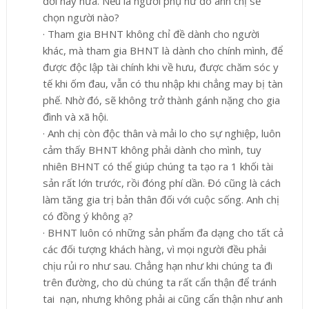
đời này nữa. Nếu là người phụ nữ đó anh chị sẽ
chọn người nào?
·
Tham gia BHNT không chỉ đề dành cho người
khác, mà tham gia BHNT là dành cho chính mình, để
được độc lập tài chính khi về hưu, được chăm sóc y
tế khi ốm đau, vẫn có thu nhập khi chẳng may bị tàn
phế. Nhờ đó, sẽ không trở thành gánh nặng cho gia
đình và xã hội.
·
Anh chị còn độc thân và mải lo cho sự nghiệp, luôn
cảm thấy BHNT không phải dành cho mình, tuy
nhiên BHNT có thể giúp chúng ta tạo ra 1 khối tài
sản rất lớn trước, rồi đóng phí dần. Đó cũng là cách
làm tăng gia trị bản thân đối với cuộc sống. Anh chị
có đồng ý không ạ?
·
BHNT luôn có những sản phẩm đa dạng cho tất cả
các đối tượng khách hàng, vì mọi người đều phải
chịu rủi ro như sau. Chẳng hạn như khi chúng ta đi
trên đường, cho dù chúng ta rất cẩn thận để tránh
tai nạn, nhưng không phải ai cũng cẩn thận như anh