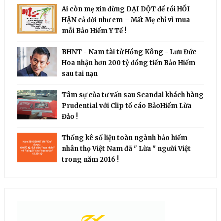
Ai còn mẹ xin đừng DẠI DỘT để rồi HỐI
HẬN cả đời như em – Mất Mẹ chỉ vì mua
mỗi Bảo Hiểm Y Tế !
BHNT - Nam tài tử Hồng Kông - Lưu Đức
Hoa nhận hơn 200 tỷ đồng tiền Bảo Hiểm
sau tai nạn
Tâm sự của tư vấn sau Scandal khách hàng
Prudential với Clip tố cáo BảoHiểm Lừa
Đảo !
Thống kê số liệu toàn ngành bảo hiểm
nhân thọ Việt Nam đã " Lừa " người Việt
trong năm 2016 !