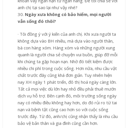
khoản vay ngắn hạn từ ngân hàng. Để tôi chia sẻ với
anh chị tại sao lại như vậy nhé?
30.
Ngày xưa không có bảo hiểm, mọi người
vẫn sống đó thôi?
·
Tôi đồng ý với ý kiến của anh chị. Khi xưa người ta
không dựa vào BH nhiều, mà dựa vào người thân,
bà con hàng xóm. Hàng xóm và những người xung
quanh là người chia sẻ chuyện vui buồn, giúp đỡ mỗi
khi chúng ta gặp hoạn nạn. Nhờ đó tiết kiệm được
nhiều chi phí trong cuộc sống. Hơn nữa, nhu cầu vật
chất trước đây cũng khá đơn giản. Tuy nhiên hiện
nay XH ngày 1 phát triển, đô thị hoá ngày càng lớn.
Tất cả mọi việc dù lớn hay nhỏ đều phải thuê mướn
dịch vụ hỗ trợ. Bên cạnh đó, môi trường sống ngày
nay có nhiều điều không hay hơn, do đó rủi ro từ tai
nạn và bệnh tật cũng cao hơn so với cuộc sống
trước đây. Từ đó, anh/chị cũng nhận thấy là nhu cầu
bảo vệ bản thân và gia đình cũng cần hơn.