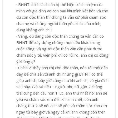
·
BHNT chính là chuẩn bị thể hiện trách nhiệm của
mình với gia đình vợ con sau khi mình kết hôn và cho
dù còn độc thân thì chúng ta vẫn cứ phải chăm sóc
cha mẹ và những người thân yêu khác của mình,
đúng không anh chị?
·
Vâng, dù đang còn độc thân chúng ta vẫn cần có
BHNT để xây dựng những mục tiêu khác trong
cuộc sống, và người độc thân vẫn cần phải được
chăm sóc y tế, viện phí khi có rủi ro, anh chị có đồng
ý không ạ?
·
Chính vì thấy anh chị còn độc thân, nên tôi mới đến
đây để chia sẻ với anh chị những gì BHNT có thể
giúp anh chị bây giờ cũng như khi anh chị có gia đình
sau này. Giả sử nếu 1 người phụ nữ gặp 2 chàng
trai cùng đến cầu hôn 1 lúc, anh thứ nhất nói anh sẽ
yêu và chăm sóc em đến khi anh chết, còn anh
chàng thứ 2 sẽ nói anh sẽ yêu và chăm sóc cho em
ngay từ bây giờ và ngay cả khi anh không còn trên