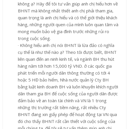
không ạ? Hãy để tôi tư vấn giúp anh chị hiểu hơn về
BHNT mà không nhất thiết anh chị phải tham gia,
quan trọng là anh chị hiểu và có thể giới thiệu khách
hàng, những người quen của mình luôn quan tâm và
mong muốn bảo vệ gia đình trước những rủi ro
trong cuộc sống.
·
Không hiểu anh chị nói BHNT là lừa đảo có nghĩa
cụ thể là như thế nào ạ? Theo tôi được biết, BHNT
liên quan đến an ninh kinh tế, và ngành BH thu hút
hàng năm tới hơn 15,000 tỷ VND. ở các quốc gia
phát triển mỗi người dân thông thường có tới 4
hoặc 5 HĐ bảo hiểm, Nhà nước quản lý Cty BH
bằng luật kinh doanh BH và luôn khuyến khích người
dân tham gia BH để cuộc sống của người dân được
đảm bảo về an toàn tài chính và VN là 1 trong
những thị trường rất tiềm năng, rất nhiều Cty
BHNT đang xin giấy phép để hoạt động tại VN qua
đó cho thấy BHNT rất cần thiết với cuộc sống của
mỗi chúng ta, để tôi sẽ tư vấn thêm giúp anh chị