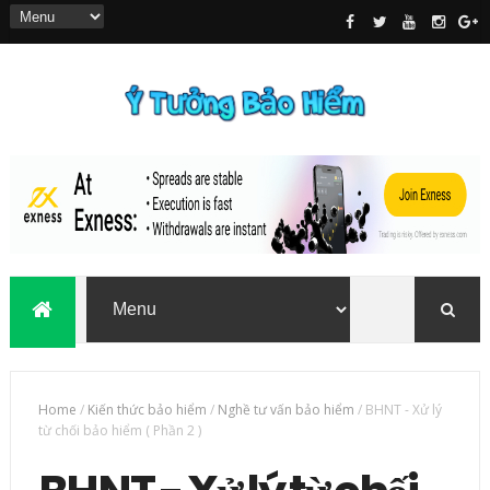
Home
/
Kiến thức bảo hiểm
/
Nghề tư vấn bảo hiểm
/
BHNT - Xử lý
từ chối bảo hiểm ( Phần 2 )