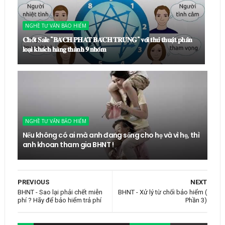
NGHỀ TƯ VẤN BẢO HIỂM
𝐂𝐡𝐨̂́𝐭 𝐒𝐚𝐥𝐞 "𝐁𝐀́𝐂𝐇 𝐏𝐇𝐀́𝐓 𝐁𝐀́𝐂𝐇 𝐓𝐑𝐔́𝐍𝐆" 𝐯𝐨̛́𝐢 𝐭𝐡𝐮̉ 𝐭𝐡𝐮𝐚̣̂𝐭 𝐩𝐡𝐚̂𝐧
𝐥𝐨𝐚̣𝐢 𝐤𝐡𝐚́𝐜𝐡 𝐡𝐚̀𝐧𝐠 𝐭𝐡𝐚̀𝐧𝐡 𝟗 𝐧𝐡𝐨́𝐦
NGHỀ TƯ VẤN BẢO HIỂM
Nếu không có ai mà anh đang sống cho họ và vì họ, thì
anh khoan tham gia BHNT !
PREVIOUS
NEXT
BHNT - Sao lại phải chết miễn
BHNT - Xử lý từ chối bảo hiểm (
phí ? Hãy để bảo hiểm trả phí
Phần 3)