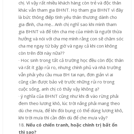
chị. Vì vậy rất nhiều khách hàng còn trẻ và độc thân
khác vẫn tham gia BHNT. Họ tham gia BHNT vì đây
là bức thông điệp tình yêu thân thương dành cho
gia đình, cha mẹ... Anh chị nghĩ sao khi mình tham
gia BHNT và để tên cha mẹ của mình là người thừa
hưởng và nói với cha mẹ mình rằng con sẽ chăm sóc
cha mẹ ngay từ bây giờ và ngay cả khi con không
còn trên đời này nữa??
·
Hoc sinh trong tất cả trường học đều còn độc thân
và rất ít gặp rủi ro, nhưng chính phủ và nhà trường
vẫn phải yêu cầu mua BH tai nạn, đơn giản vì ai
cũng cần được bảo vệ trước những rủi ro trong
cuộc sống, anh chị có thấy vậy không ạ?
·
ý nghĩa của BHNT cũng như khi đi vào rừng phải
đem theo lương khô, lúc trời nắng phải mang theo
dù che mưa, để khi đói bụng có thể dùng lương khô,
khi trời mưa thì cần đến dù để che mưa vậy?
18.
Nếu có chiến tranh, hoặc chính trị bất ổn
thì sa
o?