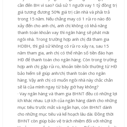
cần đến BH vì sao? Giả sử 1 người vay 1 tỷ đồng trị
giá tương đương 50% giá trị căn nhà và phải trả
trong 15 năm. Nếu chẳng may có 1 rủi ro nào đó
xảy đến cho anh chị, anh chị không có khả năng
thanh toán khoản vay thì ngân hàng sẽ phát mãi
ngôi nhà. Trong trường hợp anh chị đã tham gia
HDBH, thì giả sử không có rủi ro xảy ra, sau 15
năm tham gia, anh chị có thể nhận số tiền đáo hạn
HĐ để thanh toán cho ngân hàng. Còn trong trường
hợp anh chị gặp rủi ro, khoản tiền bồi thường từ HĐ
bảo hiểm sẽ giúp anh/chị thanh toán cho ngân
hàng
.
Vậy anh chị có muốn ngôi nhà này chắc chắn
sẽ là của mình ngay từ bây giờ hay không?
·
Vay ngân hàng và tham gia BHNT đều có những lợi
ích khác nhau. Lợi ích của ngân hàng dành cho những
mục tiêu trước mắt và ngắn hạn, còn BHNT dành
cho những mục tiêu và kế hoạch lâu dài. Đồng thời
BHNT còn giúp bảo vệ trách nhiệm đối với những