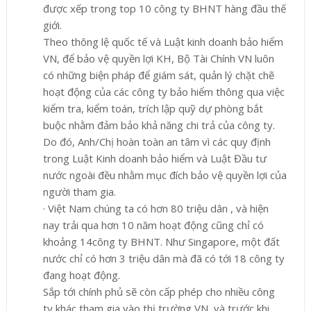
được xếp trong top 10 công ty BHNT hàng đầu thế
giới.
Theo thông lệ quốc tế và Luật kinh doanh bảo hiểm
VN, để bảo vệ quyền lợi KH, Bộ Tài Chính VN luôn
có những biện pháp để giám sát, quản lý chặt chẽ
hoạt động của các công ty bảo hiểm thông qua việc
kiểm tra, kiểm toán, trích lập quỹ dự phòng bắt
buộc nhằm đảm bảo khả năng chi trả của công ty.
Do đó, Anh/Chị hoàn toàn an tâm vì các quy định
trong Luật Kinh doanh bảo hiểm và Luật Đầu tư
nước ngoài đều nhằm mục đích bảo vệ quyền lợi của
người tham gia.
·
Việt Nam chúng ta có hơn 80 triệu dân , và hiện
nay trải qua hơn 10 nă
m hoạt động cũng chỉ có
khoảng 14
công ty BHNT. Như Singapore, một đất
nước chỉ có hơn 3 triệu dân mà đã có tới 18 công ty
đang hoạt động.
Sắp tới chính phủ sẽ còn cấp phép cho nhiều công
ty khác tham gia vào thị trường VN, và trước khi