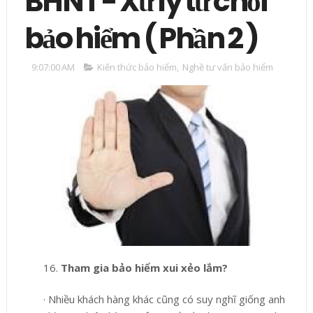
BHNT - Xử lý từ chối
bảo hiểm ( Phần 2 )
9:07:00 AM
Kiến thức bảo hiểm
,
Nghề tư vấn bảo hiểm
16.
Tham gia bảo hiểm xui xẻo lắm?
·
Nhiều khách hàng khác cũng có suy nghĩ giống anh