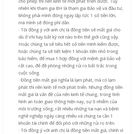
cho phép thì nền kinh tế mới phát triển được. Tuy
nhiên khi tham gia BH là tham gia Bảo vệ và đầu tư,
không phải mình đóng ngay lập tức 1 số tiền lớn,
mà mình sẽ đóng phí dần.
·
Tôi đồng ý với anh chị là đồng tiền sẽ mất giá cho
dù ở VN hay bất kỳ nơi nào trên thế giới cũng vậy.
Hoặc chúng ta sẽ tiêu hết số tiền mình kiếm được,
hoặc chúng ta sẽ tiết kiệm 1 khoản tiền nhỏ trong
bảo hiểm, để mua 1 hợp đồng với mệnh giá bảo vệ
rất cao, để đề phòng những rủi ro bất trắc trong
cuộc sống.
·
Đồng tiền mất giá nghĩa là lạm phát, mà có lạm
phát thì nền kinh tế mới phát triển. Nhưng đồng tiền
mất giá là vấn đề của nền kinh tế chung, trong tình
hình an toàn giao thông hiện nay, sự ô nhiễm của
môi trường sống, rất nhiều những tai nạn và bệnh
nghề nghiệp ngày càng nhiều và chúng ta cần 1
khoản tài chính để đối phó với những rủi ro trên.
·
Tôi đồng ý với anh chị là đồng tiền mất
giá, chính vì