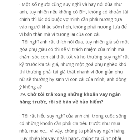
·
Một số người cũng suy nghĩ và hay nói đùa như
anh, tuy nhiên nếu không có BH, không có khoản tài
chính thì lúc đó buộc vợ mình cần phải nương tựa
vào người khác sớm hơn, không phải nương tựa để
vì bản thân mà vì tương lai của con cái.
·
Tôi nghĩ anh rất thích nói đùa, tuy nhiên giả sử một
góa phụ giàu có thì sẽ vì trách nhiệm của mình mà
chăm sóc con cái thật tốt và họ thường suy nghĩ rất
kỹ trước khi tái giá, nhưng một goá phụ nghèo khó
thì thường phải tái giá thật nhanh vì đơn giản phụ
nữ sẽ thường hy sinh vì con cái của mình, anh đồng
ý không ạ?
29.
Chờ tôi trả xong những khoản vay ngân
hàng trước, rồi sẽ bàn về bảo hiểm?
·
Tôi rất hiểu suy nghĩ của anh chị, trong cuộc sống
có những khoản cần phải chi tiêu trước như mua
nhà, mua xe… Vì vậy, chúng ta phải vay ngân hàng.
Tuy nhiên khi vay ngân hàng, chúng ta cũng phải