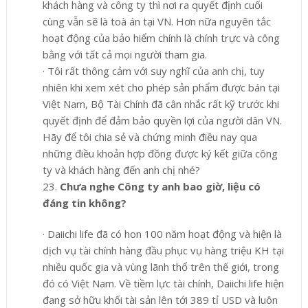
khách hàng và công ty thì nơi ra quyết định cuối
cùng vẫn sẽ là toà án tại VN. Hơn nữa nguyên tắc
hoạt động của bảo hiểm chính là chính trực và công
bằng với tất cả mọi người tham gia.
·
Tôi rất thông cảm với suy nghĩ của anh chị, tuy
nhiên khi xem xét cho phép sản phẩm được bán tại
Việt Nam, Bộ Tài Chính đã cân nhắc rất kỹ trước khi
quyết định để đảm bảo quyền lợi của người dân VN.
Hãy để tôi chia sẻ và chứng minh điều nay qua
những điều khoản hợp đồng được ký kết giữa công
ty và khách hàng đến anh chị nhé?
23.
Chưa nghe Công ty anh bao giờ, liệu có
đáng tin không?
·
Daiichi life
đã có
hon 100
năm hoạt động và hiện là
dịch vụ tài chính hàng
đầu phục vụ hàng triệu KH tại
nhiều
quốc gia và vùng lãnh thổ trên thế giới, trong
đó có Việt Nam
. Về tiềm lực tài chính, Daiichi life
hiện
đang sở hữu khối tài sản lên tới 389 tỉ USD và luôn