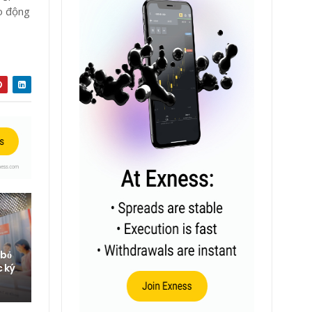
ạo động
 bỏ
c ký