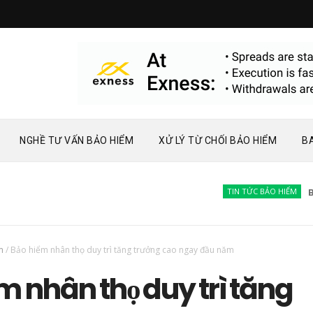
NGHỀ TƯ VẤN BẢO HIỂM
XỬ LÝ TỪ CHỐI BẢO HIỂM
B
TIN TỨC BẢO HIỂM
Bàn về
m
/
Bảo hiểm nhân thọ duy trì tăng trưởng cao ngay đầu năm
m nhân thọ duy trì tăng