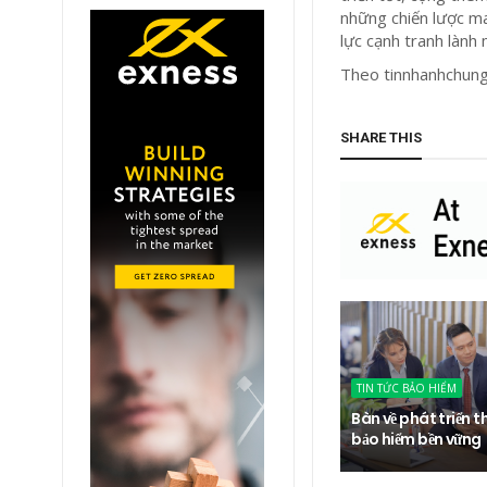
những chiến lược ma
lực cạnh tranh lành
Theo tinnhanhc
SHARE THIS
TIN TỨC BẢO HIỂM
Bàn về phát triển t
bảo hiểm bền vững