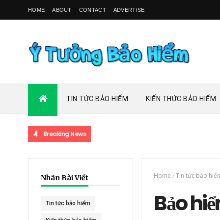
HOME
ABOUT
CONTACT
ADVERTISE
TIN TỨC BẢO HIỂM
KIẾN THỨC BẢO HIỂM
Breaking News
Home
/
Tin tức bảo hiể
Nhãn Bài Viết
Bảo hiể
Tin tức bảo hiểm