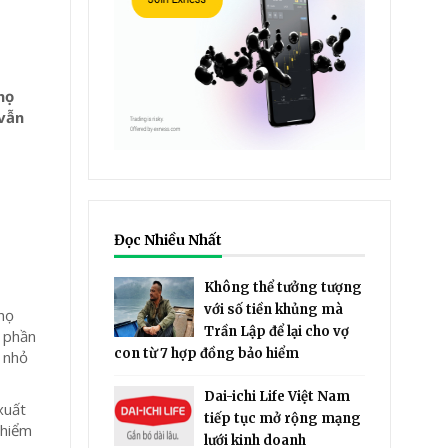
họ
 vẫn
Đọc Nhiều Nhất
Không thể tưởng tượng
với số tiền khủng mà
thọ
Trần Lập để lại cho vợ
ị phần
con từ 7 hợp đồng bảo hiểm
n nhỏ
Dai-ichi Life Việt Nam
xuất
tiếp tục mở rộng mạng
 hiểm
lưới kinh doanh