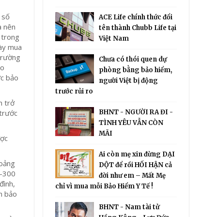
 số
ACE Life chính thức đổi
à nên
tên thành Chubb Life tại
, trong
Việt Nam
này mua
 trường
Chưa có thói quen dự
ào
phòng bằng bảo hiểm,
ức bảo
người Việt bị động
trước rủi ro
m trở
 trước
BHNT - NGƯỜI RA ĐI -
TÌNH YÊU VẪN CÒN
MÃI
ược
Ai còn mẹ xin đừng DẠI
hoảng
DỘT để rồi HỐI HẬN cả
0-300
đời như em – Mất Mẹ
đình,
chỉ vì mua mỗi Bảo Hiểm Y Tế !
ần bảo
BHNT - Nam tài tử