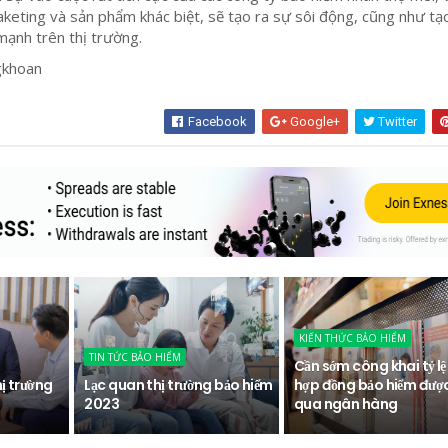
keting và sản phẩm khác biệt, sẽ tạo ra sự sôi động, cũng như t
 mạnh trên thị trường.
hungkhoan
Facebook
Google+
Twitter
KIẾN THỨC BẢO HIỂM
TIN TỨC BẢO HIỂM
Cần sớm công khai tỷ lệ
hị trường
Lạc quan thị trường bảo hiểm
hợp đồng bảo hiểm đượ
2023
qua ngân hàng