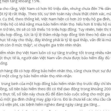
g hiện tăng khoảng 15%.
a cho rằng, Việt Nam có hơn 90 triệu dân, nhưng chưa đến 7% dân
t tỷ lệ rất thấp. Theo tôi, sự tính toán này chưa thật chính xác, m
h. Cụ thể, theo thống kê, Việt Nam hiện có hơn 20 triệu hộ gia đình
triệu hộ có khả năng mua bảo hiểm nhân thọ. Nếu hơn 8 triệu hộ 
trở lên, thì sẽ có tối thiểu 16 triệu hợp đồng. Tuy nhiên, hiện thị
riệu hợp đồng, tức là tỷ lệ thâm nhập hợp đồng tính theo hộ dân v
ực tế này cho thấy, đây không phải là tỷ lệ quá thấp, vấn đề là m
nh còn ở mức thấp”, vị chuyên gia trên nhìn nhận.
iểm nhân thọ Việt Nam luôn có sự tăng trưởng tốt trong nhiều nă
ột thực tế là, người dân Việt Nam vẫn chưa được bảo hiểm đầy đủ
 sống.
ch hàng đã có hợp đồng bảo hiểm nhân thọ, cũng chưa thực sự đ
O một công ty bảo hiểm nhân thọ nhìn nhận.
á trung binh của một hợp đồng bảo hiểm nhân thọ trước đây chỉ k
đồng, số tiền bảo hiểm theo đó có thể dao động trong khoảng 20
n thực tế, số tiền này chưa đủ để đảm bảo cuộc sống cho một gia 
hủ một gia đình chẳng may gặp rủi ro. Đó là chưa kể các nhu cầu c
 trả viện phí, các bệnh hiểm nghèo đang ngày càng gia tăng…