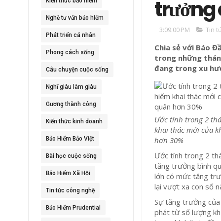
trưởng
Kiến thức bảo hiểm
Nghề tư vấn bảo hiểm
3:09:00 PM
Tin t
Phát triển cá nhân
Chia sẻ với Báo 
Phong cách sống
trong những thán
đang trong xu hư
Câu chuyện cuộc sống
Nghĩ giàu làm giàu
Gương thành công
Ước tính trong 2 t
Kiến thức kinh doanh
khai thác mới của k
Bảo Hiểm Bảo Việt
hơn 30%
Ư
ớc tính trong 2 t
Bài học cuộc sống
tăng trưởng bình qu
Bảo Hiểm Xã Hội
lớn có mức tăng trư
lại vượt xa con số 
Tin tức công nghệ
Sự tăng trưởng của 
Bảo Hiểm Prudential
phát từ số lượng kh