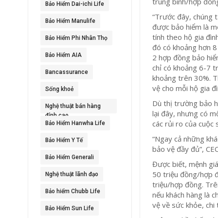
trung bình/hợp đồn
Bảo Hiểm Dai-ichi Life
“Trước đây, chúng t
Bảo Hiểm Manulife
được bảo hiểm là mộ
tính theo hộ gia đìn
Bảo Hiểm Phi Nhân Thọ
đó có khoảng hơn 8 
Bảo Hiểm AIA
2 hợp đồng bảo hiểm 
chỉ có khoảng 6-7 t
Bancassurance
khoảng trên 30%. Th
vệ cho mỗi hộ gia đì
Sống khoẻ
Dù thị trường bảo h
Nghệ thuật bán hàng
lại đây, nhưng có m
đỉnh cao
các rủi ro của cuộc
Bảo Hiểm Hanwha Life
“Ngay cả những khá
Bảo Hiểm Y Tế
bảo vệ đầy đủ”, CE
Bảo Hiểm Generali
Được biết, mệnh gi
50 triệu đồng/hợp 
Nghệ thuật lãnh đạo
triệu/hợp đồng. Trê
Bảo hiểm Chubb Life
nếu khách hàng là c
vệ về sức khỏe, chi
Bảo Hiểm Sun Life