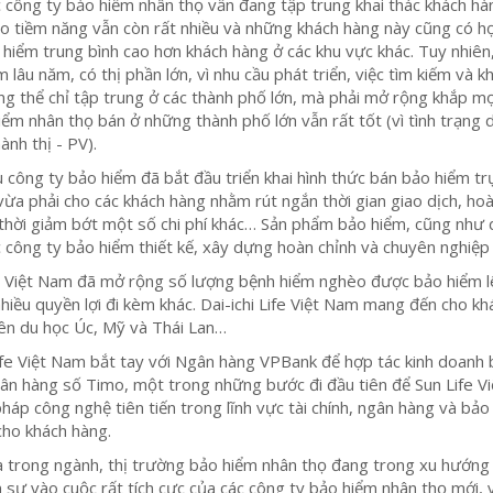
ác công ty bảo hiểm nhân thọ vẫn đang tập trung khai thác khách hà
do tiềm năng vẫn còn rất nhiều và những khách hàng này cũng có h
 hiểm trung bình cao hơn khách hàng ở các khu vực khác. Tuy nhiên,
 lâu năm, có thị phần lớn, vì nhu cầu phát triển, việc tìm kiếm và kh
g thể chỉ tập trung ở các thành phố lớn, mà phải mở rộng khắp mọ
iểm nhân thọ bán ở những thành phố lớn vẫn rất tốt (vì tình trạng 
ành thị - PV).
u công ty bảo hiểm đã bắt đầu triển khai hình thức bán bảo hiểm tr
vừa phải cho các khách hàng nhằm rút ngắn thời gian giao dịch, ho
 thời giảm bớt một số chi phí khác… Sản phẩm bảo hiểm, cũng như 
công ty bảo hiểm thiết kế, xây dựng hoàn chỉnh và chuyên nghiệp
i Việt Nam đã mở rộng số lượng bệnh hiểm nghèo được bảo hiểm l
hiều quyền lợi đi kèm khác. Dai-ichi Life Việt Nam mang đến cho kh
iên du học Úc, Mỹ và Thái Lan…
ife Việt Nam bắt tay với Ngân hàng VPBank để hợp tác kinh doanh
ân hàng số Timo, một trong những bước đi đầu tiên để Sun Life Vi
pháp công nghệ tiên tiến trong lĩnh vực tài chính, ngân hàng và bảo
cho khách hàng.
a trong ngành, thị trường bảo hiểm nhân thọ đang trong xu hướng
m sự vào cuộc rất tích cực của các công ty bảo hiểm nhân thọ mới, 