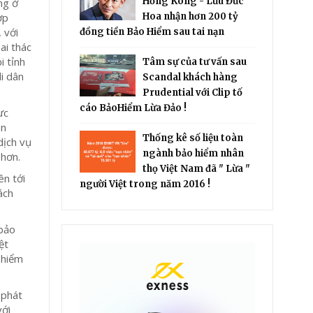
Hồng Kông - Lưu Đức
ng ở
ợp
Hoa nhận hơn 200 tỷ
 với
đồng tiền Bảo Hiểm sau tai nạn
ai thác
i tỉnh
Tâm sự của tư vấn sau
di dân
Scandal khách hàng
Prudential với Clip tố
cáo BảoHiểm Lừa Đảo !
ực
àn
Thống kê số liệu toàn
dịch vụ
ngành bảo hiểm nhân
 hơn.
thọ Việt Nam đã " Lừa "
ên tới
người Việt trong năm 2016 !
ách
 bảo
ệt
 hiểm
 phát
với