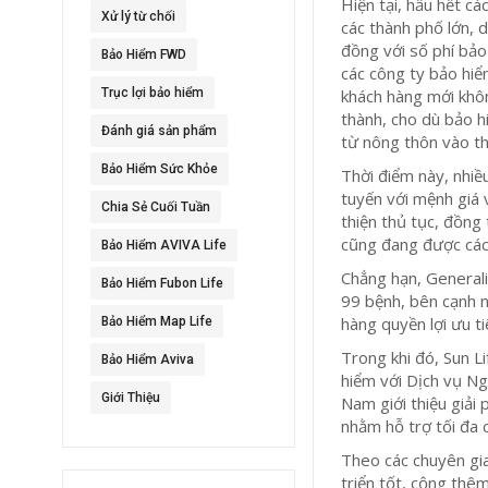
Hiện tại, hầu hết c
Xử lý từ chối
các thành phố lớn, 
đồng với số phí bảo
Bảo Hiểm FWD
các công ty bảo hiểm
Trục lợi bảo hiểm
khách hàng mới khôn
thành, cho dù bảo h
Đánh giá sản phẩm
từ nông thôn vào th
Bảo Hiểm Sức Khỏe
Thời điểm này, nhiề
tuyến với mệnh giá 
Chia Sẻ Cuối Tuần
thiện thủ tục, đồng
cũng đang được các 
Bảo Hiểm AVIVA Life
Chẳng hạn, General
Bảo Hiểm Fubon Life
99 bệnh, bên cạnh n
hàng quyền lợi ưu t
Bảo Hiểm Map Life
Trong khi đó, Sun L
Bảo Hiểm Aviva
hiểm với Dịch vụ Ng
Giới Thiệu
Nam giới thiệu giải 
nhằm hỗ trợ tối đa 
Theo các chuyên gi
triển tốt, cộng thê