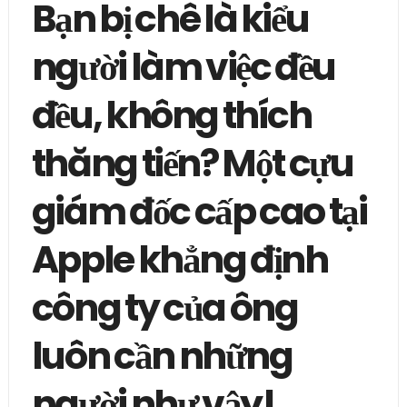
Bạn bị chê là kiểu
người làm việc đều
đều, không thích
thăng tiến? Một cựu
giám đốc cấp cao tại
Apple khẳng định
công ty của ông
luôn cần những
người như vậy!