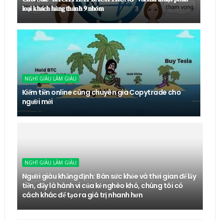
𝐥𝐨𝐚̣𝐢 𝐤𝐡𝐚́𝐜𝐡 𝐡𝐚̀𝐧𝐠 𝐭𝐡𝐚̀𝐧𝐡 𝟗 𝐧𝐡𝐨́𝐦
NGHĨ GIÀU LÀM GIÀU
Kiếm tiền online cùng chuyên gia Copytrade cho
người mới
NGHĨ GIÀU LÀM GIÀU
Người giàu khẳng định: Bán sức khỏe và thời gian để lấy
tiền, đấy là hành vi của kẻ nghèo khó, chúng tôi có
cách khác để tạo ra giá trị nhanh hơn