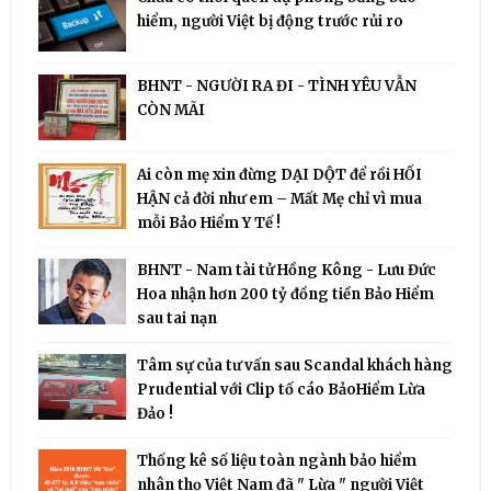
hiểm, người Việt bị động trước rủi ro
BHNT - NGƯỜI RA ĐI - TÌNH YÊU VẪN
CÒN MÃI
Ai còn mẹ xin đừng DẠI DỘT để rồi HỐI
HẬN cả đời như em – Mất Mẹ chỉ vì mua
mỗi Bảo Hiểm Y Tế !
BHNT - Nam tài tử Hồng Kông - Lưu Đức
Hoa nhận hơn 200 tỷ đồng tiền Bảo Hiểm
sau tai nạn
Tâm sự của tư vấn sau Scandal khách hàng
Prudential với Clip tố cáo BảoHiểm Lừa
Đảo !
Thống kê số liệu toàn ngành bảo hiểm
nhân thọ Việt Nam đã " Lừa " người Việt