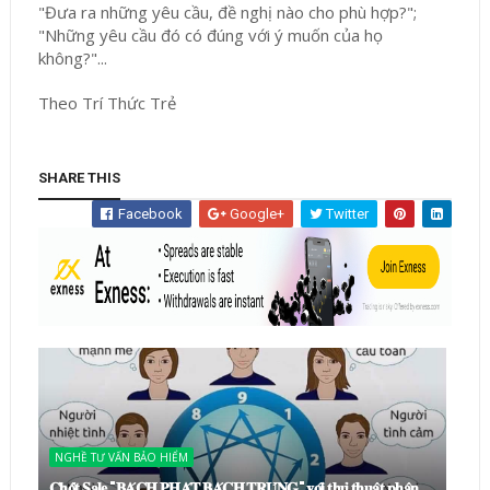
"Đưa ra những yêu cầu, đề nghị nào cho phù hợp?";
"Những yêu cầu đó có đúng với ý muốn của họ
không?"...
Theo Trí Thức Trẻ
SHARE THIS
Facebook
Google+
Twitter
NGHỀ TƯ VẤN BẢO HIỂM
𝐂𝐡𝐨̂́𝐭 𝐒𝐚𝐥𝐞 "𝐁𝐀́𝐂𝐇 𝐏𝐇𝐀́𝐓 𝐁𝐀́𝐂𝐇 𝐓𝐑𝐔́𝐍𝐆" 𝐯𝐨̛́𝐢 𝐭𝐡𝐮̉ 𝐭𝐡𝐮𝐚̣̂𝐭 𝐩𝐡𝐚̂𝐧