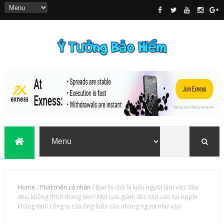
Home
/
Phát triển cá nhân
/
Bạn bị chê là kiểu người làm việc đều
đều, không thích thăng tiến? Một cựu giám đốc cấp cao tại Apple
khẳng định công ty của ông luôn cần những người như vậy!