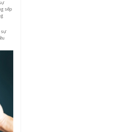
sự
ông sếp
ng
ả sự
đều