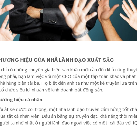
HƯƠNG HIỆU CỦA NHÀ LÃNH ĐẠO XUẤT SẮC
chỉ có những chuyên gia trên sân khấu mới cần đến khả năng thuy
ông phải, bạn làm việc với một CEO của một tập toàn khác và phát 
nhà hùng biện tài ba. Họ biết đến anh ta như một kẻ truyền lửa trê
ổ chức siêu lợi nhuận về kinh doanh bất động sản.
hương hiệu cá nhân
.
ỏi ắt sẽ được coi trọng, một nhà lãnh đạo truyền cảm hứng tốt ch
ủa tất cả nhân viên. Dấu ấn bằng sự truyền đạt, khả năng thôi mi
gười ta nhớ nhất ở người lãnh đạo ngoài việc có một cái đầu với I