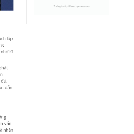
ách lặp
70%
 nhờ kĩ
phát
an
 đủ,
ạn dẫn
hông
ìn vấn
và nhân