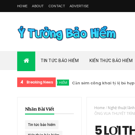
HOME
ABOUT
CONTACT
ADVERTISE
TIN TỨC BẢO HIỂM
KIẾN THỨC BẢO HIỂM
Breaking News
KIẾN THỨC BẢO HIỂM
Cần sớm công khai tỷ lệ bỏ hợp đồng bả
Home
/
Nghệ thuật lãn
Nhãn Bài Viết
ÔNG VUA THUYẾT TRÌ
5 LỢI 
Tin tức bảo hiểm