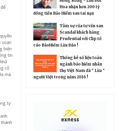
Hồng Kông - Lưu Đức
 để
Hoa nhận hơn 200 tỷ
đồng tiền Bảo Hiểm sau tai nạn
Tâm sự của tư vấn sau
Scandal khách hàng
 quyền
Prudential với Clip tố
n soạn
cáo BảoHiểm Lừa Đảo !
g biện
ồng tin
Thống kê số liệu toàn
 khả
ngành bảo hiểm nhân
ng cổ
thọ Việt Nam đã " Lừa "
nữa mà
người Việt trong năm 2016 !
ông ty
oanh
 thành