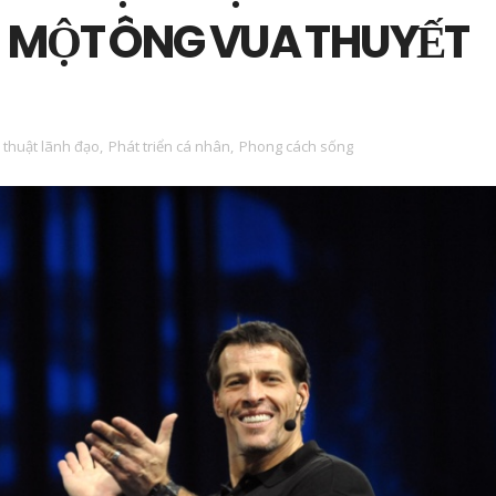
 MỘT ÔNG VUA THUYẾT
 thuật lãnh đạo
,
Phát triển cá nhân
,
Phong cách sống