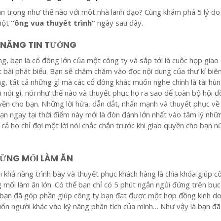
an trọng như thế nào với một nhà lãnh đạo? Cùng khám phá 5 lý do
một
“ông vua thuyết trình”
ngày sau đây.
 NĂNG TIN TƯỞNG
, bạn là cổ đông lớn của một công ty và sắp tới là cuộc họp giao
bài phát biểu. Bạn sẽ chăm chăm vào đọc nội dung của thư kí biê
g, tất cả những gì mà các cổ đông khác muốn nghe chính là tài hùn
 nói gì, nói như thế nào và thuyết phục họ ra sao để toàn bộ hội đ
ền cho bạn. Những lời hứa, dẫn dắt, nhấn mạnh và thuyết phục về
ạn ngay tại thời điểm này mới là đòn đánh lớn nhất vào tâm lý nhữ
t cả họ chỉ đợi một lời nói chắc chắn trước khi giao quyền cho bạn 
HỮNG MỐI LÀM ĂN
i khả năng trình bày và thuyết phục khách hàng là chìa khóa giúp c
mối làm ăn lớn. Có thể bạn chỉ có 5 phút ngắn ngủi đứng trên bục
g bạn đã góp phần giúp công ty bạn đạt được một hợp đồng kinh d
cuốn người khác vào kỹ năng phân tích của mình… Như vậy là bạn đã