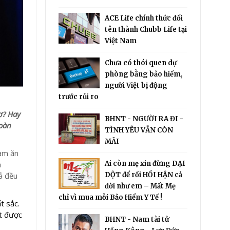
ACE Life chính thức đổi
tên thành Chubb Life tại
Việt Nam
Chưa có thói quen dự
phòng bằng bảo hiểm,
người Việt bị động
trước rủi ro
ợ? Hay
BHNT - NGƯỜI RA ĐI -
toàn
TÌNH YÊU VẪN CÒN
MÃI
làm ăn
Ai còn mẹ xin đừng DẠI
à
DỘT để rồi HỐI HẬN cả
ả đều
đời như em – Mất Mẹ
chỉ vì mua mỗi Bảo Hiểm Y Tế !
t sắc.
ật được
BHNT - Nam tài tử