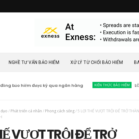
NGHỀ TƯ VẤN BẢO HIỂM
XỬ LÝ TỪ CHỐI BẢO HIỂM
B
o hiểm được ký qua ngân hàng
KIẾN THỨC BẢO HIỂM
LỜI MỜI Tuy
h đạo
/
Phát triển cá nhân
/
Phong cách sống
/
5 LỢI THẾ VƯỢT TRỘI ĐỂ TRỞ THÀ
NH
THẾ VƯỢT TRỘI ĐỂ TRỞ