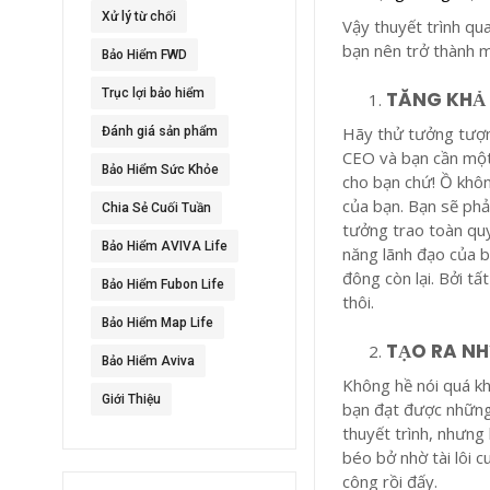
Xử lý từ chối
Vậy thuyết trình qu
bạn nên trở thành 
Bảo Hiểm FWD
Trục lợi bảo hiểm
TĂNG KHẢ
Hãy thử tưởng tượng
Đánh giá sản phẩm
CEO và bạn cần một 
Bảo Hiểm Sức Khỏe
cho bạn chứ! Ồ khôn
của bạn. Bạn sẽ phải
Chia Sẻ Cuối Tuần
tưởng trao toàn quy
Bảo Hiểm AVIVA Life
năng lãnh đạo của b
đông còn lại. Bởi tấ
Bảo Hiểm Fubon Life
thôi.
Bảo Hiểm Map Life
TẠO RA N
Bảo Hiểm Aviva
Không hề nói quá kh
Giới Thiệu
bạn đạt được những 
thuyết trình, nhưn
béo bở nhờ tài lôi 
công rồi đấy.