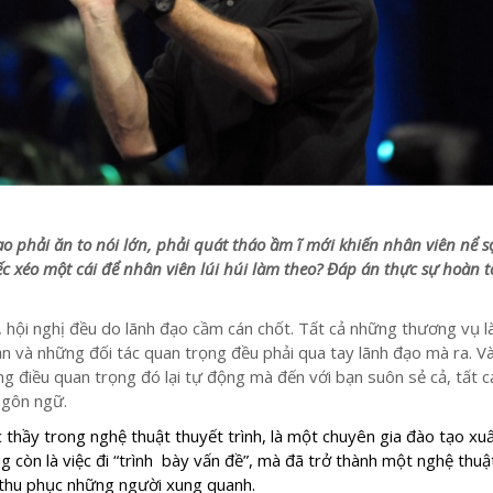
ạo phải ăn to nói lớn, phải quát tháo ầm ĩ mới khiến nhân viên nể s
ếc xéo một cái để nhân viên lúi húi làm theo? Đáp án thực sự hoàn 
hội nghị đều do lãnh đạo cầm cán chốt. Tất cả những thương vụ 
ạn và những đối tác quan trọng đều phải qua tay lãnh đạo mà ra. V
 điều quan trọng đó lại tự động mà đến với bạn suôn sẻ cả, tất c
ngôn ngữ.
c thầy trong nghệ thuật thuyết trình, là một chuyên gia đào tạo xuấ
ng còn là việc đi “trình bày vấn đề”, mà đã trở thành một nghệ thu
 thu phục những người xung quanh.