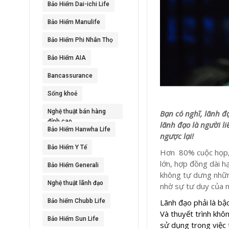
Bảo Hiểm Dai-ichi Life
Bảo Hiểm Manulife
Bảo Hiểm Phi Nhân Thọ
Bảo Hiểm AIA
Bancassurance
Sống khoẻ
Nghệ thuật bán hàng
Bạn có nghĩ, lãnh đ
đỉnh cao
lãnh đạo là người li
Bảo Hiểm Hanwha Life
ngược lại!
Bảo Hiểm Y Tế
Hơn 80% cuộc họp, 
lớn, hợp đồng dài h
Bảo Hiểm Generali
không tự dưng những
Nghệ thuật lãnh đạo
nhờ sự tư duy của 
Bảo hiểm Chubb Life
Lãnh đạo phải là bậ
Và thuyết trình khô
Bảo Hiểm Sun Life
sử dụng trong việc