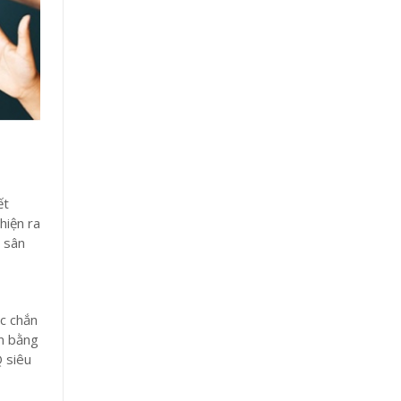
ết
hiện ra
n sân
ắc chắn
ên bằng
Q siêu