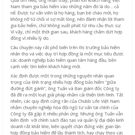
Qua tìm hiểu, ông nhận thấy, phần lớn khách hàng Việt
Nam tham gia bảo hiểm vào những năm đó là do… cả
nể. Được tư vấn viên là họ hàng, bạn bè chào mời, họ
không nỡ từ chối vì sợ mất lòng, nên đành nhận lời tham
gia bảo hiểm, chứ không xuất phát từ nhu cầu thực sự.
Vì vậy, chỉ một thời gian sau, khách hàng chấm dứt hợp
đồng vì nhiều lý do.
Câu chuyện này rất phổ biến trên thị trường bảo hiểm
nhân thọ và việc duy trì hợp đồng là một mục tiêu được
các doanh nghiệp bảo hiểm quan tâm hàng đầu, bên
cạnh việc tìm kiếm khách hàng mới.
Xác định được một trong những nguyên nhân quan
trọng của tình trạng nhiều hợp đồng bảo hiểm “giữa
đường đứt gánh”, ông Tuấn và Ban giám đốc Công ty
đã đề ra một loạt giải pháp nhằm cải thiện tình hình. Tất
nhiên, các quy định cứng rắn của Chubb Life Việt Nam
nhằm chuyên nghiệp hóa đội ngũ tư vấn tài chính của
Công ty đã gặp ít nhiều phản ứng. Nhưng ông Tuấn vẫn
kiên định với chính sách đào tạo và quản lý đại diện kinh
doanh rất khắt khe, kiên quyết chặn đứng việc gian lận
hợp đồng bảo hiểm để lấy thành tích, hay chạy theo các