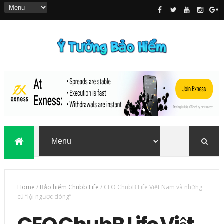
Home
/
Bảo hiểm Chubb Life
/
CEO ChubB Life Việt Nam và những
cú “lội ngược dòng”