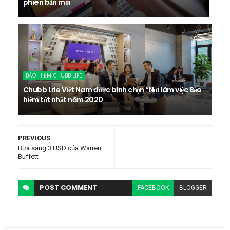
phiên bản mới
BẢO HIỂM CHUBB LIFE
Chubb Life Việt Nam được bình chọn “Nơi làm việc Bảo
hiểm tốt nhất năm 2020
PREVIOUS
Bữa sáng 3 USD của Warren
Buffett
POST
COMMENT
FACEBOOK
BLOGGER