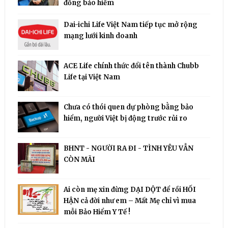
đồng bảo hiểm
Dai-ichi Life Việt Nam tiếp tục mở rộng
mạng lưới kinh doanh
ACE Life chính thức đổi tên thành Chubb
Life tại Việt Nam
Chưa có thói quen dự phòng bằng bảo
hiểm, người Việt bị động trước rủi ro
BHNT - NGƯỜI RA ĐI - TÌNH YÊU VẪN
CÒN MÃI
Ai còn mẹ xin đừng DẠI DỘT để rồi HỐI
HẬN cả đời như em – Mất Mẹ chỉ vì mua
mỗi Bảo Hiểm Y Tế !