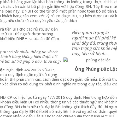
p khách hàng gian lận khai báo thông tin không trung thực, chính x
và các văn bản là bộ phận gắn liền với hợp đồng BH. Tùy theo mứ
ai báo này, DNBH có thể từ chối một phần hoặc toàn bộ số tiền B
H khách hàng cần xem xét kỹ rủi ro được BH, sự kiện được BH và l
ng, nếu chưa rõ có quyền yêu cầu giải thích.
ả tiền BH cho các rủi ro, sự kiện
Điều quan trọng là
i trừ BH thì người được hưởng
người mua BH phải kê
 khởi kiện DNBH ra tòa án để đảm
khai đầy đủ, trung thự
tình trạng sức khỏe hi
g BH có rất nhiều thông tin và các
nay, tiền sử bệnh...
 khách hàng không hiểu được hết.
hể tìm sự trợ giúp ở đâu, thưa ông?
Ông Phùng Đắc Lộ
Lộc
: Nghị định 45/2007/NĐ-CP,
ểm b quy định ngôn ngữ sử dụng
hoản BH phải chính xác, cách diễn đạt đơn giản, dễ hiểu. Đối với th
xác định rõ nội dung thì phải định nghĩa rõ trong quy tắc, điều kh
NĐ-CP có hiệu lực từ ngày 1/7/2016 quy định: Nếu trong hợp đồ
 khoản điều kiện BH có nhiều thông tin và các thuật ngữ mà khách 
ợp đồng BH chưa hiểu rõ, đại lý BH không giải thích đầy đủ thì ngư
thông qua đại lý BH để biết số máy liên hệ với người có thẩm quy
c tham khảo ý kiến luật sư hoặc các chuyên gia trong lĩnh vực BH.