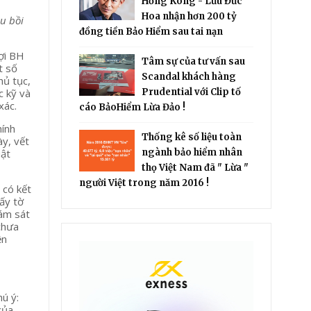
Hồng Kông - Lưu Đức
Hoa nhận hơn 200 tỷ
ầu bồi
đồng tiền Bảo Hiểm sau tai nạn
ợi BH
Tâm sự của tư vấn sau
t số
Scandal khách hàng
hủ tục,
c kỹ và
Prudential với Clip tố
xác.
cáo BảoHiểm Lừa Đảo !
hính
Thống kê số liệu toàn
ày, vết
uật
ngành bảo hiểm nhân
thọ Việt Nam đã " Lừa "
người Việt trong năm 2016 !
 có kết
ấy tờ
iám sát
chưa
ện
ú ý:
của