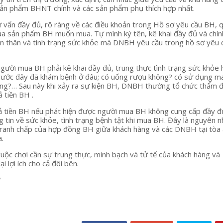
ản phẩm BHNT chính và các sản phẩm phụ thích hợp nhất.
ư vấn đầy đủ, rõ ràng về các điều khoản trong Hồ sơ yêu cầu BH, 
ủa sản phẩm BH muốn mua. Tự mình ký tên, kê khai đầy đủ và chín
ân thân và tình trạng sức khỏe mà DNBH yêu cầu trong hồ sơ yêu 
người mua BH phải kê khai đầy đủ, trung thực tình trạng sức khỏe 
trước đây đã khám bệnh ở đâu; có uống rượu không? có sử dụng ma
ông?… Sau này khi xảy ra sự kiện BH, DNBH thường tổ chức thẩm đ
rả tiền BH .
ả tiền BH nếu phát hiện được người mua BH không cung cấp đầy đ
g tin về sức khỏe, tình trạng bệnh tật khi mua BH. Đây là nguyên 
 tranh chấp của hợp đồng BH giữa khách hàng và các DNBH tại tòa
a.
ộc chơi cần sự trung thực, minh bạch và tử tế của khách hàng và
 lợi ích cho cả đôi bên.
!