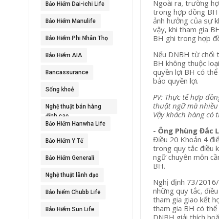
Ngoài ra, trường hợ
Bảo Hiểm Dai-ichi Life
trong hợp đồng BH 
ảnh hưởng của sự kh
Bảo Hiểm Manulife
vậy, khi tham gia B
BH ghi trong hợp đồ
Bảo Hiểm Phi Nhân Thọ
Nếu DNBH từ chối tr
Bảo Hiểm AIA
BH không thuộc loạ
quyền lợi BH có thể
Bancassurance
bảo quyền lợi.
Sống khoẻ
PV: Thực tế hợp đồn
thuật ngữ mà nhiều
Nghệ thuật bán hàng
Vậy khách hàng có t
đỉnh cao
Bảo Hiểm Hanwha Life
- Ông Phùng Đắc 
Điều 20 Khoản 4 đi
Bảo Hiểm Y Tế
trong quy tắc điều k
ngữ chuyên môn cần 
Bảo Hiểm Generali
BH.
Nghệ thuật lãnh đạo
Nghị định 73/2016/
những quy tắc, điều
Bảo hiểm Chubb Life
tham gia giao kết h
tham gia BH có thể 
Bảo Hiểm Sun Life
DNBH giải thích hoặ