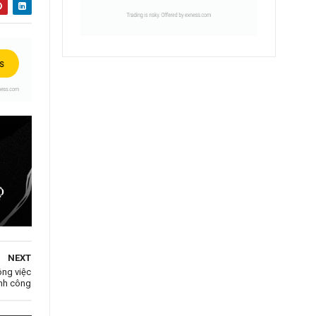
Ộ
NEXT
ông việc
nh công