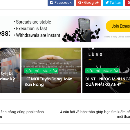
Facebook
Google+
Twitter
KIẾN THỨC BẢO HIỂM
KIẾN THỨC BẢO HIỂM
ỷ lệ bỏ
 được ký
LỜI MỜI Tuyển Dụng Hoặc
BHNT - NƯỚC MÌNH NG
Bán Hàng
QUÁ PHẢI KO ANH?
hành công cũng phải thành
4 câu hỏi về bản thân giúp bạn tìm kiếm c
ệu
mới thà