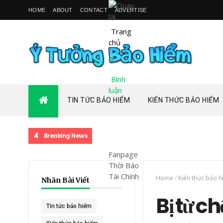
HOME
ABOUT
CONTACT
ADVERTISE
Trang
chủ
0
Bình
luận
TIN TỨC BẢO HIỂM
KIẾN THỨC BẢO HIỂM
Breaking News
Fanpage
Thời Báo
Tài Chính
Home
/
Kiến thức bảo 
Nhãn Bài Viết
Bị từ ch
Tin tức bảo hiểm