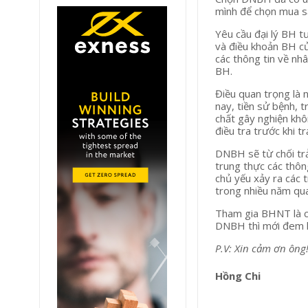
mình để chọn mua s
Yêu cầu đại lý BH t
và điều khoản BH c
các thông tin về nh
BH.
Điều quan trọng là 
nay, tiền sử bệnh, 
chất gây nghiện kh
điều tra trước khi t
DNBH sẽ từ chối tr
trung thực các thôn
chủ yếu xảy ra các
trong nhiều năm qu
Tham gia BHNT là cu
DNBH thì mới đem lại
P.V: Xin cảm ơn ông
Hồng Chi