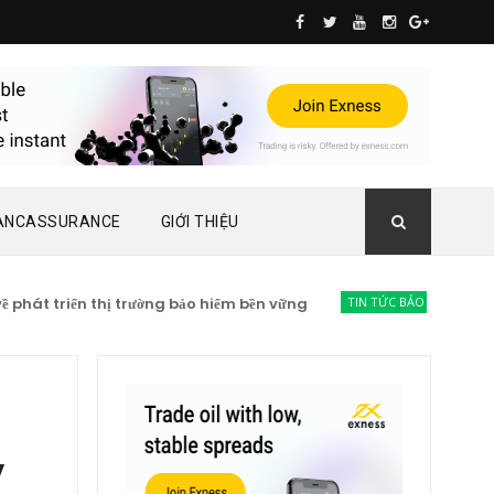
ANCASSURANCE
GIỚI THIỆU
t triển thị trường bảo hiểm bền vững
TIN TỨC BẢO HIỂM
Lạc qua
,