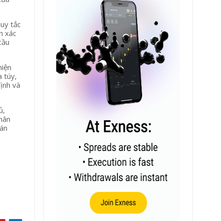
quy tắc
h xác
cầu
hiện
 túy,
ịnh và
ủ,
nhân
 án