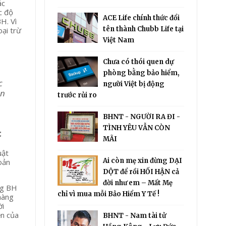
ác
c độ
ACE Life chính thức đổi
H. Vì
tên thành Chubb Life tại
oại trừ
Việt Nam
Chưa có thói quen dự
phòng bằng bảo hiểm,
c
người Việt bị động
ện
trước rủi ro
BHNT - NGƯỜI RA ĐI -
TÌNH YÊU VẪN CÒN
c
MÃI
uật
Ai còn mẹ xin đừng DẠI
oản
DỘT để rồi HỐI HẬN cả
đời như em – Mất Mẹ
ng BH
chỉ vì mua mỗi Bảo Hiểm Y Tế !
hàng
ời
ền của
BHNT - Nam tài tử