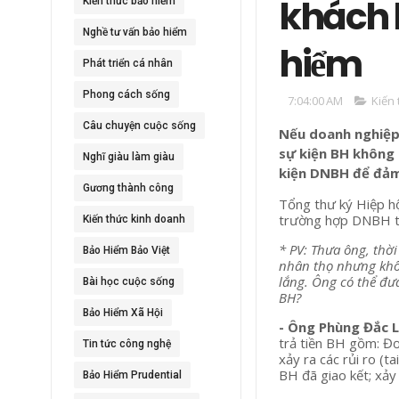
khách 
Kiến thức bảo hiểm
Nghề tư vấn bảo hiểm
hiểm
Phát triển cá nhân
Phong cách sống
7:04:00 AM
Kiến
Câu chuyện cuộc sống
Nếu doanh nghiệp 
sự kiện BH không 
Nghĩ giàu làm giàu
kiện DNBH để đảm
Gương thành công
Tổng thư ký Hiệp h
trường hợp DNBH từ
Kiến thức kinh doanh
* PV: Thưa ông, thờ
Bảo Hiểm Bảo Việt
nhân thọ nhưng khôn
lắng. Ông có thể đư
Bài học cuộc sống
BH?
Bảo Hiểm Xã Hội
- Ông Phùng Đắc 
trả tiền BH gồm: Đ
Tin tức công nghệ
xảy ra các rủi ro (t
BH đã giao kết; xảy
Bảo Hiểm Prudential