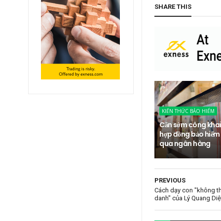
SHARE THIS
KIẾN THỨC BẢO HIỂM
Cần sớm công khai t
hợp đồng bảo hiểm
qua ngân hàng
PREVIOUS
Cách dạy con "không t
danh" của Lý Quang Di