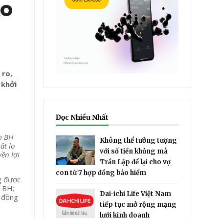
ảo
 ro,
 khởi
Đọc Nhiều Nhất
m BH
Không thể tưởng tượng
ất lo
với số tiền khủng mà
ền lợi
Trần Lập để lại cho vợ
con từ 7 hợp đồng bảo hiểm
g được
a BH;
Dai-ichi Life Việt Nam
p đồng
tiếp tục mở rộng mạng
lưới kinh doanh