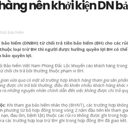
hàng nên khởi kiện DN b
 thức bảo hiểm
bảo hiểm (DNBH) từ chối trả tiền bảo hiểm (BH) cho các rủi
thuộc loại trừ BH thì người được hưởng quyền lợi BH có thể
 bảo quyền lợi.
ội Bảo hiểm Việt Nam Phùng Đắc Lộc khuyến cáo khách hàng trong
 chối chi trả bồi thường thuộc phạm vi BH.
i gian vừa qua có một số trường hợp khách hàng tham gia sản phẩ
g được chi trả bồi thường, điều đó khiến nhiều khách hàng khác r
a ra những nguyên nhân chính dẫn đến việc không được chi trả quy
Lộc
: Khi tham gia bảo hiểm nhân thọ (BHNT), các trường hợp khôn
ơn phương từ bỏ hợp đồng trong vòng 2 năm đầu tiên khi tham gi
ai nạn, đau ốm, bệnh tật) thuộc các rủi ro không được ghi trong hợ
 ra các trường hợp loại trừ BH ghi trong hợp đồng BH đã giao kết.