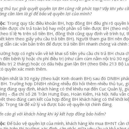
ng thủ tục giải quyết quyền lợi BH cũng rất phức tạp? Vậy khi yêu c
ng cần làm là gì để bảo vệ quyền lợi của mình?
Lộc
: Trong quy tắc điều khoản BH, hợp đồng BH đều ghi rõ quyền l
tiền được chi trả toàn bộ hay một phần số tiền được BH (theo mộ
theo tỉ lệ % trên số tiền BH, đồng thời cũng quy định về trình tự, t
hiết kèm theo giấy yêu cầu trả tiền BH). Người tham gia BH nên đọ
g dẫn các văn bản trên để được trả tiền BH nhanh chóng và chính 
rường hợp có nghi vấn về kê khai số tiền yêu cầu chi trả BH chưa c
n đến bệnh lý hoặc chi phí điều trị (như cảm cúm nằm nội trú 30 ng
u trị 2 tháng) hoặc có dấu hiệu gian lận BH (theo Điều 213 Bộ L
có quyền xác minh thêm.
chậm nhất là 30 ngày (theo luật Kinh doanh BH) sau đó DNBH phải
n BH. Trường hợp DNBH nhũng nhiễu đòi hỏi thêm nhiều thủ tục, gi
ông đúng quy định, khách hàng có thể khiếu nại đến Cục Quản lý, g
ính) – địa chỉ số 28 Trần Hưng Đạo, Hoàn Kiếm, Hà Nội. Nếu vẫn 
ết theo đúng cam kết của hợp đồng BH khách hàng có thể khởi ki
 Trọng tài để xử lý và được bảo vệ quyền lợi chính đáng.
ến cáo gì với khách hàng khi ký kết hợp đồng bảo hiểm?
Lộc
: Để bảo vệ quyền lợi của mình, khách hàng khi mua BHNT cần ch
tín trên thị trường; xác định, cân nhắc giữa yêu cầu và khả năng 