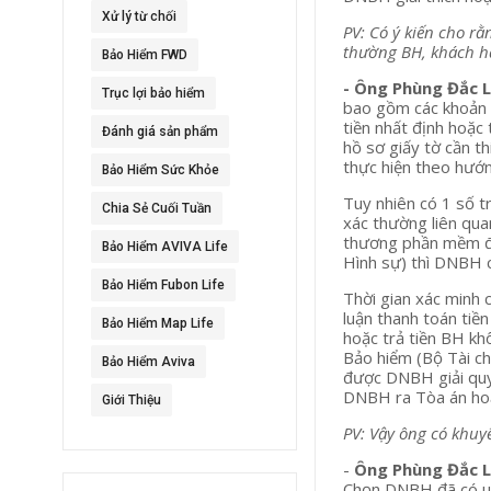
Xử lý từ chối
PV: Có ý kiến cho rằ
thường BH, khách hà
Bảo Hiểm FWD
- Ông Phùng Đắc 
Trục lợi bảo hiểm
bao gồm các khoản 
tiền nhất định hoặc 
Đánh giá sản phẩm
hồ sơ giấy tờ cần t
thực hiện theo hướn
Bảo Hiểm Sức Khỏe
Tuy nhiên có 1 số t
Chia Sẻ Cuối Tuần
xác thường liên qua
thương phần mềm điề
Bảo Hiểm AVIVA Life
Hình sự) thì DNBH 
Bảo Hiểm Fubon Life
Thời gian xác minh 
luận thanh toán tiề
Bảo Hiểm Map Life
hoặc trả tiền BH kh
Bảo hiểm (Bộ Tài ch
Bảo Hiểm Aviva
được DNBH giải quy
DNBH ra Tòa án hoặc
Giới Thiệu
PV: Vậy ông có khuy
-
Ông Phùng Đắc 
Chọn DNBH đã có uy 