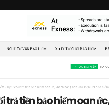
NGHỀ TƯ VẤN BẢO HIỂM
XỬ LÝ TỪ CHỐI BẢO HIỂM
B
TIN TỨC BẢO HIỂM
Bàn về phá
hiểm
/
Bị từ chối trả tiền bảo hiểm oan ức, khách hàng nên khởi kiện DN bảo hiểm
ối trả tiền bảo hiểm oan ức