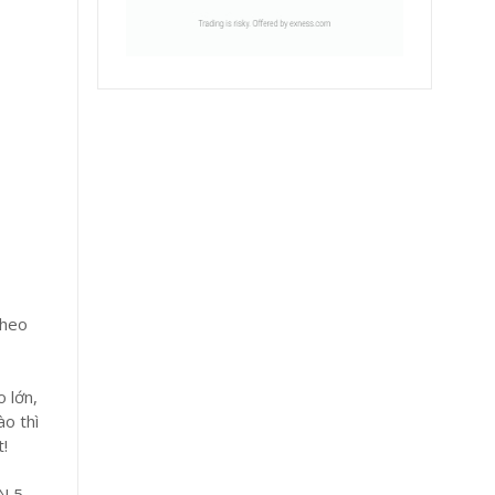
theo
 lớn,
o thì
t!
ỀN 5