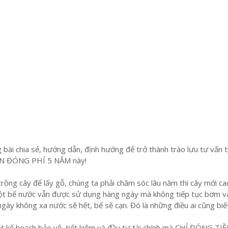
 bài chia sẻ, hướng dẫn, định hướng để trở thành trào lưu tư vấn 
N ĐÓNG PHÍ 5 NĂM này!
ng cây để lấy gỗ, chúng ta phải chăm sóc lâu năm thì cây mới cao
một bể nước vẫn được sử dụng hàng ngày mà không tiếp tục bơm và
gày không xa nước sẽ hết, bể sẽ cạn. Đó là những điều ai cũng biế
ột kế hoạch bảo vệ, tiết kiệm và đầu tư tài chính mà CHỈ ĐÓNG TI