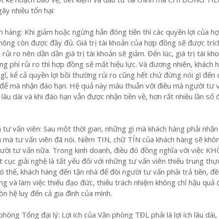
gây nhiều tổn hại:
ch hàng: Khi giảm hoặc ngừng hẳn đóng tiền thì các quyền lợi của h
ông còn được đầy đủ. Giá trị tài khoản của hợp đồng sẽ được tríc
 rủi ro nên dần dần giá trị tài khoản sẽ giảm. Đến lúc, giá trị tài kh
g phí rủi ro thì hợp đồng sẽ mất hiệu lực. Và đương nhiên, khách 
gì, kể cả quyền lợi bồi thường rủi ro cũng hết chứ đừng nói gì đến
tư để mà nhận đáo hạn. Hệ quả này mâu thuẫn với điều mà người tư 
lâu dài và khi đáo hạn vẫn được nhận tiền về, hơn rất nhiều lần số 
nh tư vấn viên: Sau một thời gian, những gì mà khách hàng phải nhậ
 mà tư vấn viên đã nói. Niềm TIN, chữ TÍN của khách hàng sẽ khô
gười tư vấn nữa. Trong kinh doanh, điều đó đồng nghĩa với việc 
cục giải nghệ là tất yếu đối với những tư vấn viên thiếu trung thự
ó thể, khách hàng đến tận nhà để đòi người tư vấn phải trả tiền, đ
ống và làm việc thiếu đạo đức, thiếu trách nhiệm không chỉ hậu quả 
n hệ luỵ đến cả gia đình của mình.
phòng Tổng đại lý: Lợi ích của Văn phòng TĐL phải là lợi ích lâu dài,