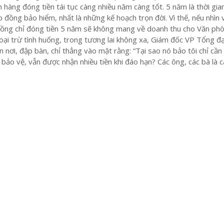
 hàng đóng tiền tái tục càng nhiều năm càng tốt. 5 năm là thời gia
 đồng bảo hiểm, nhất là những kế hoạch trọn đời. Vì thế, nếu nhìn 
đồng chỉ đóng tiền 5 năm sẽ không mang về doanh thu cho Văn ph
loại trừ tình huống, trong tương lai không xa, Giám đốc VP Tổng đại
n nơi, đập bàn, chỉ thẳng vào mặt rằng: “Tại sao nó bảo tôi chỉ cầ
ảo vệ, vẫn được nhận nhiều tiền khi đáo hạn? Các ông, các bà là c