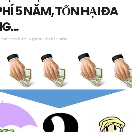
HÍ 5 NĂM, TỔN HẠI ĐA
...
n thức bảo hiểm
,
Nghề tư vấn bảo hiểm