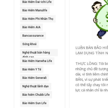
Bảo Hiểm Dai-ichi Life
Bảo Hiểm Manulife
Bảo Hiểm Phi Nhân Thọ
Bảo Hiểm AIA
Bancassurance
Sống khoẻ
LUẬN BÀN BẢO HI
LẠM DỤNG TÍNH N
Nghệ thuật bán hàng
đỉnh cao
Bảo Hiểm Hanwha Life
THỰC LÒNG: Tôi biết
những chủ đề tương 
Bảo Hiểm Y Tế
dài, vì tính liêm ch
Bảo Hiểm Generali
BẢN, vì sự phát tri
có thể tẩy chay tôi
Nghệ thuật lãnh đạo
lực cá nhân chỉ là n
Bảo hiểm Chubb Life
Bảo Hiểm Sun Life