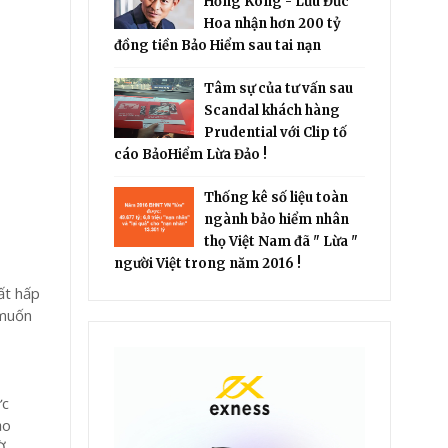
Hồng Kông - Lưu Đức
Hoa nhận hơn 200 tỷ
đồng tiền Bảo Hiểm sau tai nạn
Tâm sự của tư vấn sau
Scandal khách hàng
Prudential với Clip tố
cáo BảoHiểm Lừa Đảo !
Thống kê số liệu toàn
ngành bảo hiểm nhân
thọ Việt Nam đã " Lừa "
người Việt trong năm 2016 !
ất hấp
 muốn
p
ức
ảo
Ờ,