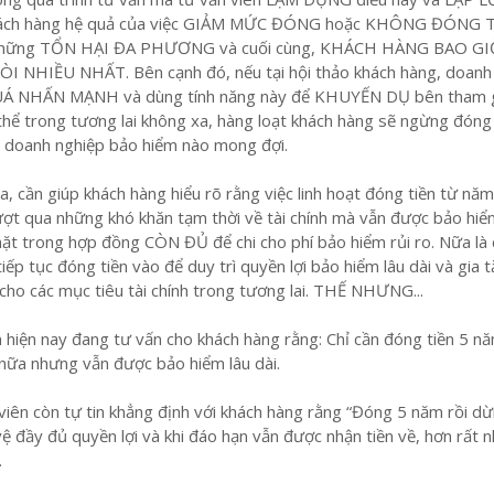
khách hàng hệ quả của việc GIẢM MỨC ĐÓNG hoặc KHÔNG ĐÓNG 
a những TỔN HẠI ĐA PHƯƠNG và cuối cùng, KHÁCH HÀNG BAO G
 NHIỀU NHẤT. Bên cạnh đó, nếu tại hội thảo khách hàng, doanh
UÁ NHẤN MẠNH và dùng tính năng này để KHUYẾN DỤ bên tham 
 thể trong tương lai không xa, hàng loạt khách hàng sẽ ngừng đóng 
g doanh nghiệp bảo hiểm nào mong đợi.
cần giúp khách hàng hiểu rõ rằng việc linh hoạt đóng tiền từ năm
 vượt qua những khó khăn tạm thời về tài chính mà vẫn được bảo hi
n mặt trong hợp đồng CÒN ĐỦ để chi cho phí bảo hiểm rủi ro. Nữa là
ếp tục đóng tiền vào để duy trì quyền lợi bảo hiểm lâu dài và gia 
ỹ cho các mục tiêu tài chính trong tương lai. THẾ NHƯNG...
n hiện nay đang tư vấn cho khách hàng rằng: Chỉ cần đóng tiền 5 n
nữa nhưng vẫn được bảo hiểm lâu dài.
viên còn tự tin khẳng định với khách hàng rằng “Đóng 5 năm rồi d
ệ đầy đủ quyền lợi và khi đáo hạn vẫn được nhận tiền về, hơn rất n
.