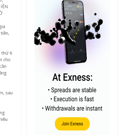
TIỀN
IỜ
gia
tiền,
 thứ 6
ểm cho
 cần
tăng
ăm, sau
ừng
hiều