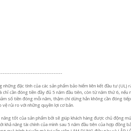
------------------------------------
những đặc tính của các sản phẩm bảo hiểm liên kết đầu tư (UL) r
à chỉ cần đóng tiền đầy đủ 5 năm đầu tiên, còn từ năm thứ 6, nếu
giảm số tiền đóng mỗi năm, thậm chí dừng hẳn không cần đóng tiế
vệ rủi ro với những quyền lợi cơ bản.
nh năng tốt của sản phẩm bởi sẽ giúp khách hàng được chủ động m
ới khả năng tài chính của mình sau 5 năm đầu tiên của hợp đồng b
ong quá trình tư vấn mà tư vấn viên LẠM DỤNG điều này và LẬP L