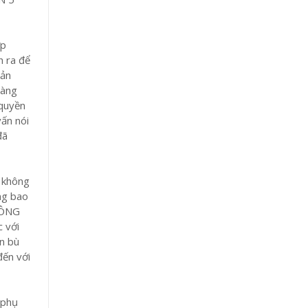
ợp
h ra để
oản
hàng
 quyền
vấn nói
đã
n không
ng bao
KHÔNG
c với
ền bù
đến với
 phụ