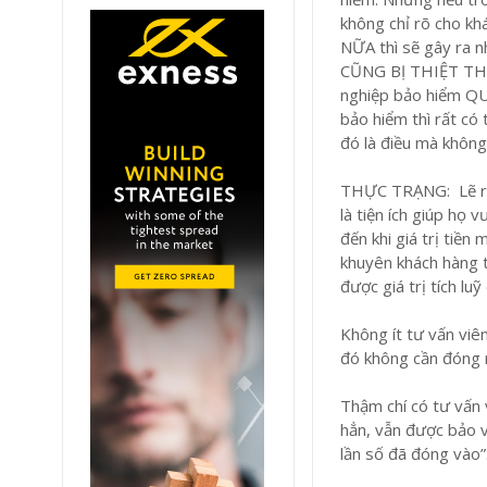
không chỉ rõ cho 
NỮA thì sẽ gây r
CŨNG BỊ THIỆT THÒI
nghiệp bảo hiểm Q
bảo hiểm thì rất có
đó là điều mà khôn
THỰC TRẠNG: Lẽ ra, 
là tiện ích giúp họ
đến khi giá trị tiề
khuyên khách hàng ti
được giá trị tích lu
Không ít tư vấn viê
đó không cần đóng 
Thậm chí có tư vấn 
hẳn, vẫn được bảo v
lần số đã đóng vào”