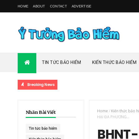
HOME
ABOUT
CONTACT
ADVERTISE
TIN TỨC BẢO HIỂM
KIẾN THỨC BẢO HIỂM
Breaking News
TI
Home
/
Kiến thức bảo 
Nhãn Bài Viết
HẠI ĐA PHƯƠNG...
BHNT -
Tin tức bảo hiểm