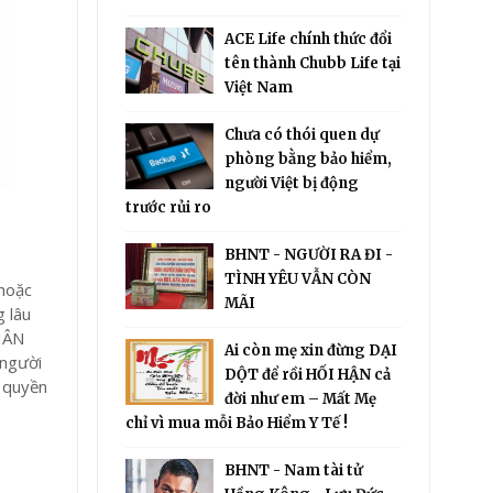
ACE Life chính thức đổi
tên thành Chubb Life tại
Việt Nam
Chưa có thói quen dự
phòng bằng bảo hiểm,
người Việt bị động
trước rủi ro
BHNT - NGƯỜI RA ĐI -
TÌNH YÊU VẪN CÒN
 hoặc
MÃI
g lâu
NHÂN
Ai còn mẹ xin đừng DẠI
 người
DỘT để rồi HỐI HẬN cả
, quyền
đời như em – Mất Mẹ
chỉ vì mua mỗi Bảo Hiểm Y Tế !
BHNT - Nam tài tử