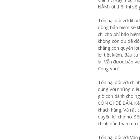
NĂM rồi thôi thì sẽ 
Tổn hại đối với khá
đồng bảo hiểm sẽ kh
chi cho phí bảo hiểm
không còn đủ để đón
chẳng còn quyền lợi 
lợi tiết kiệm, đầu 
là “Vẫn được bảo vệ 
đóng vào”.
Tổn hại đối với chí
đúng với những điều
giờ còn dành cho n
CÒN GÌ ĐỂ BÁN. Kết 
khách hàng. Và rất c
quyền lợi cho họ. S
chính bản thân mà cò
Tổn hại đối với Văn 