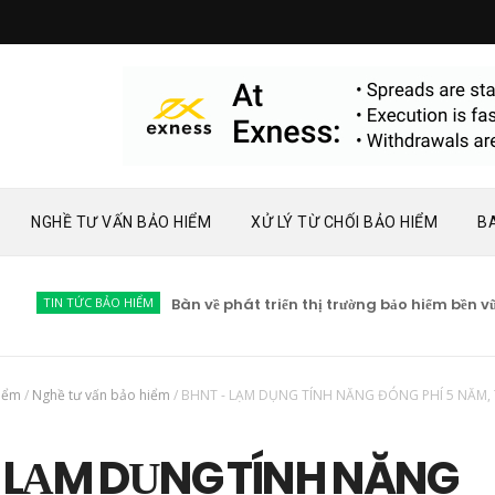
NGHỀ TƯ VẤN BẢO HIỂM
XỬ LÝ TỪ CHỐI BẢO HIỂM
B
N TỨC BẢO HIỂM
Bàn về phát triển thị trường bảo hiểm bền vững
hiểm
/
Nghề tư vấn bảo hiểm
/
BHNT - LẠM DỤNG TÍNH NĂNG ĐÓNG PHÍ 5 NĂM,
 LẠM DỤNG TÍNH NĂNG