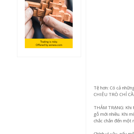
Tệ hơn: Có cả những
CHIÊU TRÒ CHỈ CẦ
THẢM TRẠNG: Khi trồ
gỗ mới nhiều. Khi 
chắc chắn đến một n
Chính vì vậy, nếu m