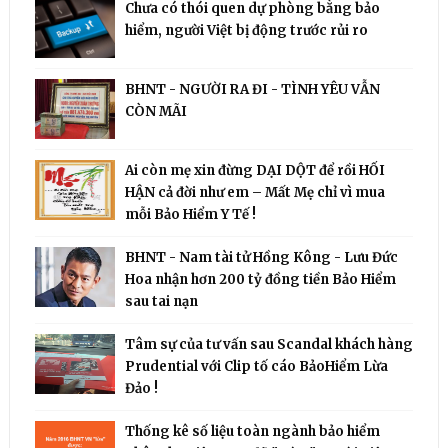
Chưa có thói quen dự phòng bằng bảo
hiểm, người Việt bị động trước rủi ro
BHNT - NGƯỜI RA ĐI - TÌNH YÊU VẪN
CÒN MÃI
Ai còn mẹ xin đừng DẠI DỘT để rồi HỐI
HẬN cả đời như em – Mất Mẹ chỉ vì mua
mỗi Bảo Hiểm Y Tế !
BHNT - Nam tài tử Hồng Kông - Lưu Đức
Hoa nhận hơn 200 tỷ đồng tiền Bảo Hiểm
sau tai nạn
Tâm sự của tư vấn sau Scandal khách hàng
Prudential với Clip tố cáo BảoHiểm Lừa
Đảo !
Thống kê số liệu toàn ngành bảo hiểm