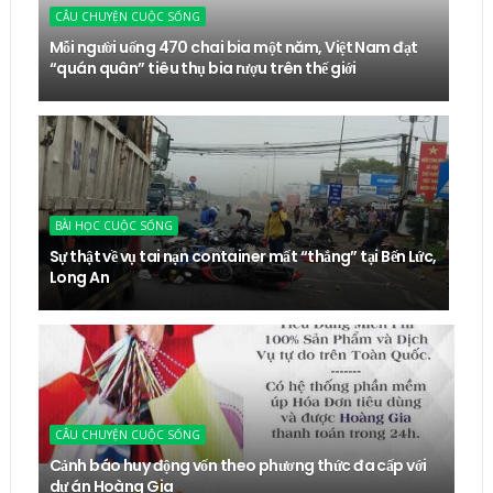
CÂU CHUYỆN CUỘC SỐNG
Mỗi người uống 470 chai bia một năm, Việt Nam đạt
“quán quân” tiêu thụ bia rượu trên thế giới
BÀI HỌC CUỘC SỐNG
Sự thật về vụ tai nạn container mất “thắng” tại Bến Lức,
Long An
CÂU CHUYỆN CUỘC SỐNG
Cảnh báo huy động vốn theo phương thức đa cấp với
dự án Hoàng Gia