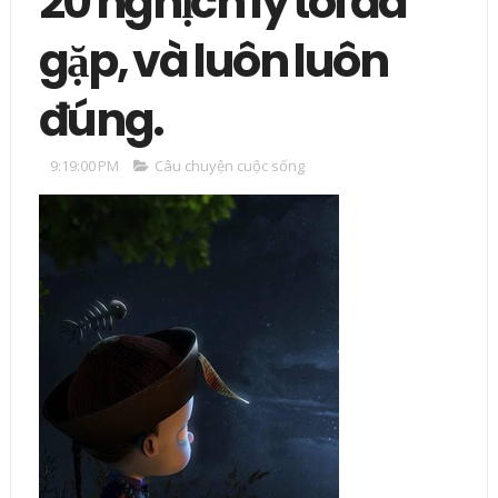
20 nghịch lý tôi đã
gặp, và luôn luôn
đúng.
9:19:00 PM
Câu chuyện cuộc sống