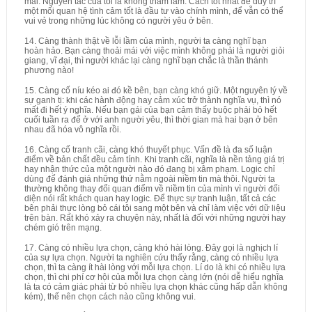
mãi. Nguyên tắc của tôi là không tham lam. Cách tốt nhất để duy trì
một mối quan hệ tình cảm tốt là đầu tư vào chính mình, để vẫn có thể
vui vẻ trong những lúc không có người yêu ở bên.
14. Càng thành thật về lỗi lầm của mình, người ta càng nghĩ bạn
hoàn hảo. Bạn càng thoải mái với việc mình không phải là người giỏi
giang, vĩ đại, thì người khác lại càng nghĩ bạn chắc là thần thánh
phương nào!
15. Càng cố níu kéo ai đó kề bên, bạn càng khó giữ. Một nguyên lý về
sự ganh tị: khi các hành động hay cảm xúc trở thành nghĩa vụ, thì nó
mất đi hết ý nghĩa. Nếu bạn gái của bạn cảm thấy buộc phải bỏ hết
cuối tuần ra để ở với anh người yêu, thì thời gian mà hai bạn ở bên
nhau đã hóa vô nghĩa rồi.
16. Càng cố tranh cãi, càng khó thuyết phục. Vấn đề là đa số luận
điểm về bản chất đều cảm tính. Khi tranh cãi, nghĩa là nền tảng giá trị
hay nhận thức của một người nào đó đang bị xâm phạm. Logic chỉ
dùng để đánh giá những thứ nằm ngoài niềm tin mà thôi. Người ta
thường không thay đổi quan điểm về niềm tin của mình vì người đối
diện nói rất khách quan hay logic. Để thực sự tranh luận, tất cả các
bên phải thực lòng bỏ cái tôi sang một bên và chỉ làm việc với dữ liệu
trên bàn. Rất khó xảy ra chuyện này, nhất là đối với những người hay
chém gió trên mạng.
17. Càng có nhiều lựa chọn, càng khó hài lòng. Đây gọi là nghịch lí
của sự lựa chọn. Người ta nghiên cứu thấy rằng, càng có nhiều lựa
chọn, thì ta càng ít hài lòng với mỗi lựa chọn. Lí do là khi có nhiều lựa
chọn, thì chi phí cơ hội của mỗi lựa chọn càng lớn (nói dễ hiểu nghĩa
là ta có cảm giác phải từ bỏ nhiều lựa chọn khác cũng hấp dẫn không
kém), thế nên chọn cách nào cũng không vui.