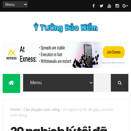
Home
/
Câu chuyện cuộc sống
/
20 nghịch lý tôi đã gặp, và luôn
luôn đúng.