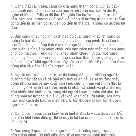
4. Càng thất bại nhiều, càng có khả năng thành công. Cứ lấy bất kì
câu danh ngôn thành công của người nổi tiếng nào làm ví dụ. Bạn
nghe nhiều rồi. Edison đã thử 10 nghìn lần trước khi tạo được bóng
đèn. Michael Jordan bị đuổi khỏi đội bóng rổ trường trung học. Thành
công đến từ sự tiến bộ; sự tiến bộ đến từ thất bại. Không có đường tắt
đâu.
5. Bạn càng ghét một tính cách nào đó của người khác, thì càng có
nghĩa là bạn đang chối bỏ tính cách ấy bên trong mình. Nhà tâm lí
học Carl Jung tin rằng tính cách của người khác làm bạn khó chịu chỉ
đơn giản là hình ảnh phản chiếu của tính cách bản thân mà bạn đang
chối bỏ mà thôi. Freud gọi nó là “sự phản chiếu.” Ví dụ, một người
cảm thấy thiếu an toàn vì cân nặng của bạn thân thường sẽ gọi người
khác là “mập.” Một người cảm thấy bất an vì túi tiền sẽ phê phán cách
dùng tiền và kiếm tiền của người khác.
6. Người nào không tin được ai thì không đáng tin. Những người
thường thấy bất an sẽ dễ phá hủy mối quan hệ. Ta sẽ thường thấy
trong những người này xuất hiện triệu chứng nhân vật chính (tức là
cảm thấy đời mình khó khăn, mình là nhân vật chính và phải đương
đầu nhiều khó khăn hơn, trong khi người khác là nhân vật phụ, họ
cũng phải hỗ trợ cho ta giải quyết khó khăn của đời mình). Mà hơn
nữa, một cách để bảo vệ mình khỏi bị tổn thương là làm tổn thương
người khác trước.
7. Càng học nhiều, càng thấy mình biết ít. Đây là ý của Socrates. Mỗi
lần hiểu biết thêm điều gì, thì tư duy ta lại tạo ra nhiều câu hỏi hơn là
câu trả lời.
8. Bạn càng ít quan tâm đến người khác, thì cũng càng ít quan tâm
đến chính mình. Tôi biết điều này sẽ đi ngược lại nhận thức của