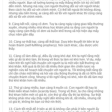
nhiều người. Bạn sẽ tưởng tượng ra mấy thằng khốn ích kỷ chỉ biết
đến mình. Nhưng mà này, con người thường đối xử với người khác
theo cách họ đối xử với chính mình. Có thể bề ngoài thì không đúng,
nhưng sâu bên trong, ai càng đối xử tồi với người khác thì cũng càng
đối xử tồi với chính mình.
9. Càng kết nối, càng cô đơn. Tuy ta càng ngày càng giao tiếp thường
xuyên, nhưng nhiều nhà khoa học khám phá ra rằng con người ta
ngày càng cảm thấy cô đơn và buồn khổ trong xã hội hiện đại mấy
chục năm gần đây.
10. Càng sợ thất bại, càng dễ thất bại. Dựa trên thuyết lời tiên tri tự
hoàn thành (self-fulfilling prophecy). Nói cách khác, cầu được ước
thấy.
11. Càng cố làm điều gì, điều ấy càng khó đạt. Khi ta nghĩ rằng một
việc gì đó là khó làm, thì trong vô thức ta làm nó khó hơn. Ví dụ, mấy
năm trời tôi nghĩ bắt chuyện với người lạ là một việc bất thường và
khó khăn. Kết quả là tôi bỏ rất nhiều thời gian lên chiến lược và
nghiên cứu kế hoạch bắt chuyện với người lạ. Tôi không biết rằng tôi
chỉ cần chào một tiếng và hỏi vài câu thông thường là đã có 90% bắt
chuyện thành công. Nhưng vì tôi nghĩ rằng nó khó, nên tôi đã làm mọi
thứ khó khăn hơn rất nhiều.
12. Thứ gì càng nhiều, bạn càng ít muốn có. Con người rất hay bị
thiên kiến khan hiếm (scarcity bias). Trong vô thức, ta cho rằng những
thứ khan hiếm mới có giá trị, còn thứ gì đầy rẫy thì lại không. Sự thật
không phải như vậy (hãy nghĩ đến không khí đi, rất nhiều, nhưng rất
có giá trị, không tin bạn cứ thử nín thở).
13. Cách tốt nhất để ở bên ai đó là không cần phải ở bên người ấy