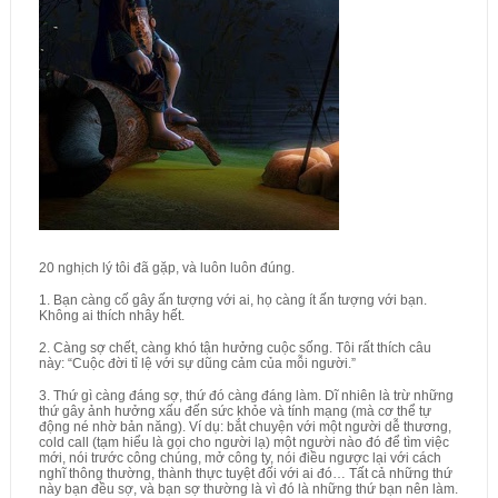
20 nghịch lý tôi đã gặp, và luôn luôn đúng.
1. Bạn càng cố gây ấn tượng với ai, họ càng ít ấn tượng với bạn.
Không ai thích nhây hết.
2. Càng sợ chết, càng khó tận hưởng cuộc sống. Tôi rất thích câu
này: “Cuộc đời tỉ lệ với sự dũng cảm của mỗi người.”
3. Thứ gì càng đáng sợ, thứ đó càng đáng làm. Dĩ nhiên là trừ những
thứ gây ảnh hưởng xấu đến sức khỏe và tính mạng (mà cơ thể tự
động né nhờ bản năng). Ví dụ: bắt chuyện với một người dễ thương,
cold call (tạm hiểu là gọi cho người lạ) một người nào đó để tìm việc
mới, nói trước công chúng, mở công ty, nói điều ngược lại với cách
nghĩ thông thường, thành thực tuyệt đối với ai đó… Tất cả những thứ
này bạn đều sợ, và bạn sợ thường là vì đó là những thứ bạn nên làm.