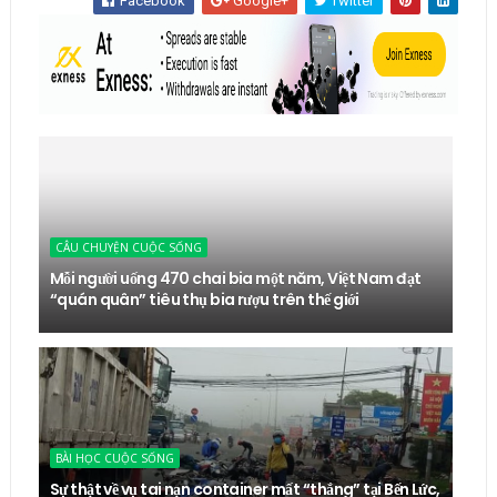
Facebook
Google+
Twitter
CÂU CHUYỆN CUỘC SỐNG
Mỗi người uống 470 chai bia một năm, Việt Nam đạt
“quán quân” tiêu thụ bia rượu trên thế giới
BÀI HỌC CUỘC SỐNG
Sự thật về vụ tai nạn container mất “thắng” tại Bến Lức,