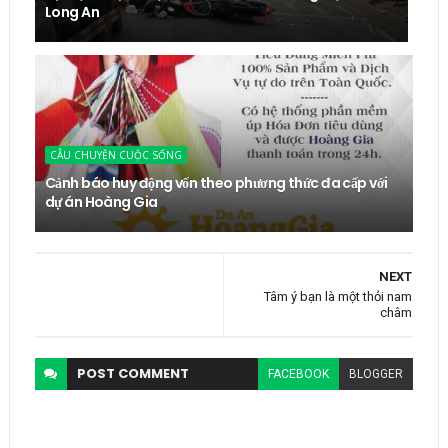
Long An
CÂU CHUYỆN CUỘC SỐNG
Cảnh báo huy động vốn theo phương thức đa cấp với
dự án Hoàng Gia
NEXT
Tâm ý bạn là một thỏi nam
châm
POST
COMMENT
FACEBOOK
BLOGGER