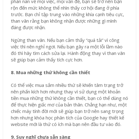
phàn nàn về mọi việc, mọi vấn đề, bạn sẽ trở nên bận
rộn đến mức không thể nhìn thấy cơ hội đang ở phía
trước. Bạn chỉ tập trung vào những khía cạnh tiêu cực,
than vãn rằng bạn không nhận được những gì mình
đáng được nhận.
Ngừng than vãn. Nếu bạn cảm thấy “quá tải” vì công
việc thì nên nghỉ ngơi. Nếu bạn gây ra một lỗi lầm nào
đó thì hãy tìm cách sửa lại. Hành động thay vì than vãn
sẽ giúp bạn cảm thấy tích cực hơn.
8. Mua những thứ không cần thiết
Có thể việc mua sắm nhiều thứ sẽ khiến tâm trạng trở
nên phấn kích hơn nhưng thay vì sử dụng một khoản
tiền mua những thứ không cần thiết, bạn có thể dùng nó
để thực hiện giấc mơ của bản thân. Chẳng hạn như, một
chiếc máy tính đời mới sẽ giúp bạn trở nên sang trọng
hơn nhưng khóa học phân tích của Google hay thiết kế
website mới là thứ có ích mà bạn nên đầu tư vào đó.
9. Suy nghĩ chưa sẵn sàng