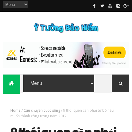
Home
/
Câu chuyện cuộc sống
/
9 thói quen cần phải từ bỏ nếu
muốn thành công trong năm 2017