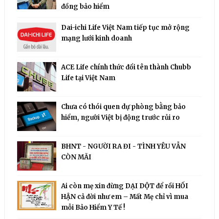
đồng bảo hiểm
Dai-ichi Life Việt Nam tiếp tục mở rộng
mạng lưới kinh doanh
ACE Life chính thức đổi tên thành Chubb
Life tại Việt Nam
Chưa có thói quen dự phòng bằng bảo
hiểm, người Việt bị động trước rủi ro
BHNT - NGƯỜI RA ĐI - TÌNH YÊU VẪN
CÒN MÃI
Ai còn mẹ xin đừng DẠI DỘT để rồi HỐI
HẬN cả đời như em – Mất Mẹ chỉ vì mua
mỗi Bảo Hiểm Y Tế !