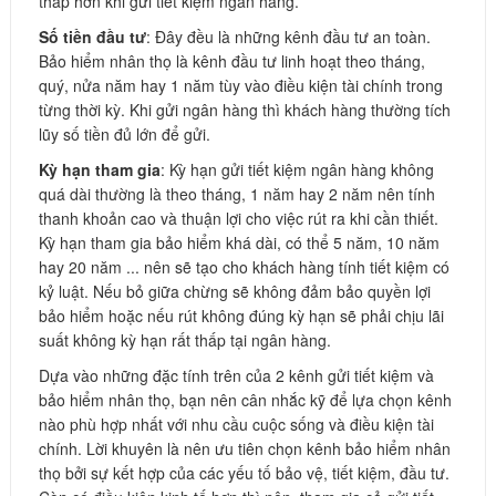
thấp hơn khi gửi tiết kiệm ngân hàng.
Số tiền đầu tư
: Đây đều là những kênh đầu tư an toàn.
Bảo hiểm nhân thọ là kênh đầu tư linh hoạt theo tháng,
quý, nửa năm hay 1 năm tùy vào điều kiện tài chính trong
từng thời kỳ. Khi gửi ngân hàng thì khách hàng thường tích
lũy số tiền đủ lớn để gửi.
Kỳ hạn tham gia
: Kỳ hạn gửi tiết kiệm ngân hàng không
quá dài thường là theo tháng, 1 năm hay 2 năm nên tính
thanh khoản cao và thuận lợi cho việc rút ra khi cần thiết.
Kỳ hạn tham gia bảo hiểm khá dài, có thể 5 năm, 10 năm
hay 20 năm ... nên sẽ tạo cho khách hàng tính tiết kiệm có
kỷ luật. Nếu bỏ giữa chừng sẽ không đảm bảo quyền lợi
bảo hiểm hoặc nếu rút không đúng kỳ hạn sẽ phải chịu lãi
suất không kỳ hạn rất thấp tại ngân hàng.
Dựa vào những đặc tính trên của 2 kênh gửi tiết kiệm và
bảo hiểm nhân thọ, bạn nên cân nhắc kỹ để lựa chọn kênh
nào phù hợp nhất với nhu cầu cuộc sống và điều kiện tài
chính. Lời khuyên là nên ưu tiên chọn kênh bảo hiểm nhân
thọ bởi sự kết hợp của các yếu tố bảo vệ, tiết kiệm, đầu tư.