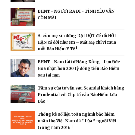
BHNT - NGƯỜI RA ĐI - TÌNH YÊU VẪN
CÒN MÃI
Ai còn mẹ xin đừng DẠI DỘT để rồi HỐI
HẬN cả đời như em – Mất Mẹ chỉ vì mua
mỗi Bảo Hiểm Y Tế !
BHNT - Nam tài tử Hồng Kông - Lưu Đức
Hoa nhận hơn 200 tỷ đồng tiền Bảo Hiểm
sau tai nạn
Tâm sự của tư vấn sau Scandal khách hàng
Prudential với Clip tố cáo BảoHiểm Lừa
Đảo !
Thống kê số liệu toàn ngành bảo hiểm
nhân thọ Việt Nam đã " Lừa " người Việt
trong năm 2016 !