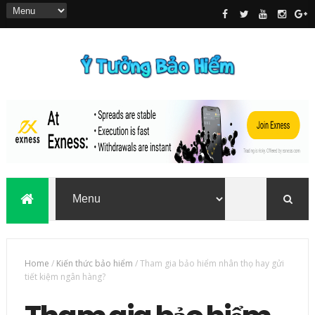
Home
/
Kiến thức bảo hiểm
/
Tham gia bảo hiểm nhân thọ hay gửi
tiết kiệm ngân hàng?