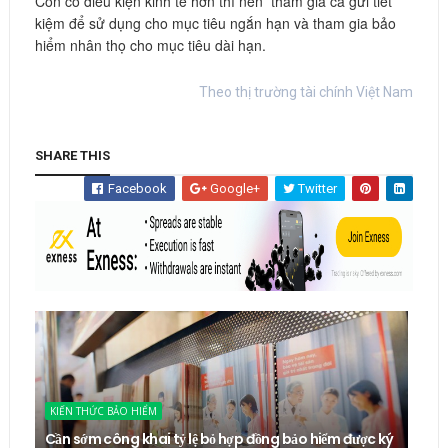
Còn có điều kiện kinh tế hơn thì nên tham gia cả gửi tiết
kiệm để sử dụng cho mục tiêu ngắn hạn và tham gia bảo
hiểm nhân thọ cho mục tiêu dài hạn.
Theo thị trường tài chính Việt Nam
SHARE THIS
Facebook
Google+
Twitter
KIẾN THỨC BẢO HIỂM
Cần sớm công khai tỷ lệ bỏ hợp đồng bảo hiểm được ký