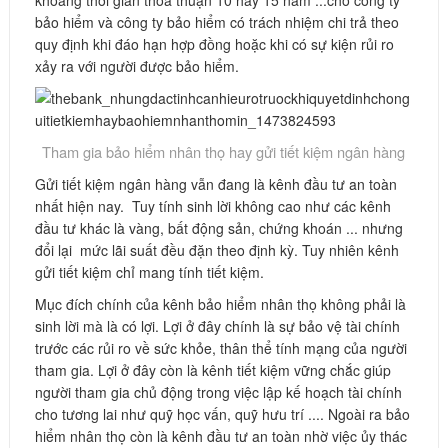
khoảng thời gian thỏa thuận 10 hay 15 năm ...cho công ty
bảo hiểm và công ty bảo hiểm có trách nhiệm chi trả theo
quy định khi đáo hạn hợp đồng hoặc khi có sự kiện rủi ro
xảy ra với người được bảo hiểm.
Tham gia bảo hiểm nhân thọ hay gửi tiết kiệm ngân hàng
Gửi tiết kiệm ngân hàng vẫn đang là kênh đầu tư an toàn
nhất hiện nay. Tuy tính sinh lời không cao như các kênh
đầu tư khác là vàng, bất động sản, chứng khoán ... nhưng
đổi lại mức lãi suất đều đặn theo định kỳ. Tuy nhiên kênh
gửi tiết kiệm chỉ mang tính tiết kiệm.
Mục đích chính của kênh bảo hiểm nhân thọ không phải là
sinh lời mà là có lợi. Lợi ở đây chính là sự bảo vệ tài chính
trước các rủi ro về sức khỏe, thân thể tính mạng của người
tham gia. Lợi ở đây còn là kênh tiết kiệm vững chắc giúp
người tham gia chủ động trong việc lập kế hoạch tài chính
cho tương lai như quỹ học vấn, quỹ hưu trí .... Ngoài ra bảo
hiểm nhân thọ còn là kênh đầu tư an toàn nhờ việc ủy thác