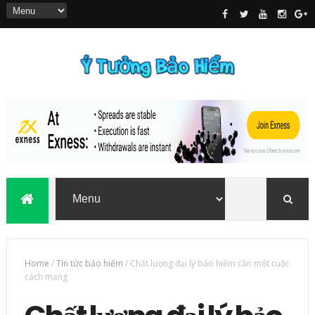
Home
/
Tin tức bảo hiểm
/
Chất lượng đại lý bảo hiểm cần một cuộc
cách mạng