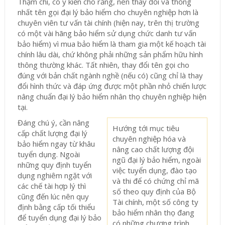
Thậm chí, có ý kiến cho rằng, nên thay đổi và thống
nhất tên gọi đại lý bảo hiểm cho chuyên nghiệp hơn là
chuyên viên tư vấn tài chính (hiện nay, trên thị trường
có một vài hãng bảo hiểm sử dụng chức danh tư vấn
bảo hiểm) vì mua bảo hiểm là tham gia một kế hoạch tài
chính lâu dài, chứ không phải những sản phẩm hữu hình
thông thường khác. Tất nhiên, thay đổi tên gọi cho
đúng với bản chất ngành nghề (nếu có) cũng chỉ là thay
đổi hình thức và đáp ứng được một phần nhỏ chiến lược
nâng chuẩn đại lý bảo hiểm nhân thọ chuyên nghiệp hiện
tại.
Đáng chú ý, cần nâng
Hướng tới mục tiêu
cấp chất lượng đại lý
chuyên nghiệp hóa và
bảo hiểm ngay từ khâu
nâng cao chất lượng đội
tuyển dụng. Ngoài
ngũ đại lý bảo hiểm, ngoài
những quy định tuyển
việc tuyển dụng, đào tạo
dụng nghiêm ngặt với
và thi để có chứng chỉ mã
các chế tài hợp lý thì
số theo quy định của Bộ
cũng đến lúc nên quy
Tài chính, một số công ty
định bằng cấp tối thiểu
bảo hiểm nhân thọ đang
để tuyển dụng đại lý bảo
có những chương trình