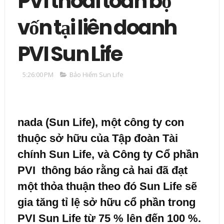
PVI thoái toàn bộ
vốn tại liên doanh
PVI Sun Life
5:26:00 PM
Bảo Hiểm Sun Life
nada (Sun Life), một công ty con
thuộc sở hữu của Tập đoàn Tài
chính Sun Life, và Công ty Cổ phần
PVI thông báo rằng cả hai đã đạt
một thỏa thuận theo đó Sun Life sẽ
gia tăng tỉ lệ sở hữu cổ phần trong
PVI Sun Life từ 75 % lên đến 100 %.