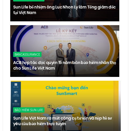
Sun Life bổ nhiệm ông Luc Nhon Ly làm Tổng giám đốc
tại Việt Nam
BANCASSURANCE
ACB hợp tác độc quyền 15 năm bán bảo hiểm nhân thọ
cho Sun Life Việt Nam
BẢO HIỂM SUN LIFE
Sun Life Việt Nam ra mắt công cụ tư vấn và nộp hồ sơ
yêu cầu bảo hiểm trực tuyến