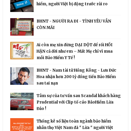
hiểm, người Việt bị động trước rủi ro
BHNT - NGƯỜI RA ĐI - TÌNH YÊU VẪN
CÒN MÃI
Ai còn mẹ xin đừng DẠI DỘT để rồi HỐI
HẬN cả đời như em – Mất Mẹ chỉ vì mua
mỗi Bảo Hiểm Y Tế !
BHNT - Nam tài tử Hồng Kông - Lưu Đức
Hoa nhận hơn 200 tỷ đồng tiền Bảo Hiểm
sau tai nạn
Tâm sự của tư vấn sau Scandal khách hàng
Prudential với Clip tố cáo BảoHiểm Lừa
Đảo !
Thống kê số liệu toàn ngành bảo hiểm
nhân thọ Việt Nam đã " Lừa " người Việt