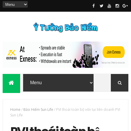
Home
/
Bảo Hiểm Sun Life
/
PVI thoái toàn bộ vốn tại liên doanh PVI
Sun Life