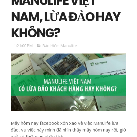
MANULIFE VIỆT
NAM, LỪA ĐẢO HAY
KHÔNG?
1:21:00 PM
Bảo Hiểm Manulife
Mấy hôm nay facebook xôn xao về việc Manulife lừa
đảo, vụ việc này mình đã nhìn thấy mấy hôm nay rồi, giờ
mới có thời gian phân tích.