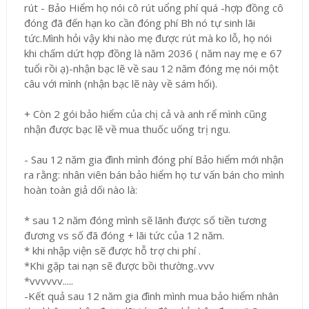
rút - Bảo Hiểm họ nói cô rút uổng phí quá -hợp đồng cô
đóng đã đến hạn ko cần đóng phí Bh nó tự sinh lãi
tức.Mình hỏi vậy khi nào mẹ được rút mà ko lỗ, họ nói
khi chấm dứt hợp đồng là năm 2036 ( năm nay mẹ e 67
tuổi rồi ạ)-nhận bạc lẽ về sau 12 năm đóng mẹ nói một
câu với mình (nhận bạc lẽ này về sám hối).
+ Còn 2 gói bảo hiểm của chị cả và anh rể mình cũng
nhận được bạc lẽ về mua thuốc uống trị ngu.
- Sau 12 năm gia đình mình đóng phí Bảo hiểm mới nhận
ra rằng: nhân viên bán bảo hiểm họ tư vấn bán cho mình
hoàn toàn giả dối nào là:
* sau 12 năm đóng mình sẽ lãnh được số tiền tương
đương vs số đã đóng + lãi tức của 12 năm.
* khi nhập viện sẽ được hỗ trợ chi phí .
*Khi gặp tai nạn sẽ được bồi thường..vvv
*vvvvvv.....
-Kết quả sau 12 năm gia đình mình mua bảo hiểm nhân