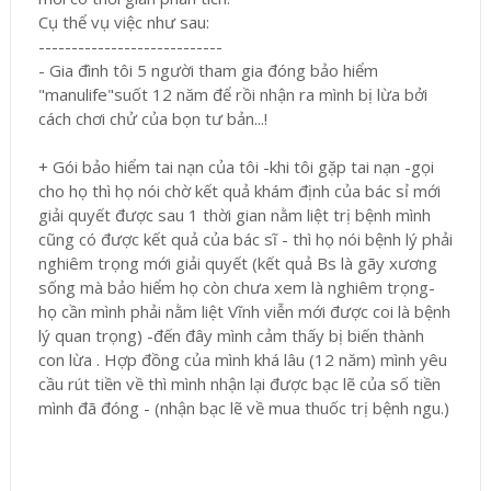
Cụ thể vụ việc như sau:
----------------------------
- Gia đình tôi 5 người tham gia đóng bảo hiểm
"manulife"suốt 12 năm để rồi nhận ra mình bị lừa bởi
cách chơi chử của bọn tư bản...!
+ Gói bảo hiểm tai nạn của tôi -khi tôi gặp tai nạn -gọi
cho họ thì họ nói chờ kết quả khám định của bác sỉ mới
giải quyết được sau 1 thời gian nằm liệt trị bệnh mình
cũng có được kết quả của bác sĩ - thì họ nói bệnh lý phải
nghiêm trọng mới giải quyết (kết quả Bs là gãy xương
sống mà bảo hiểm họ còn chưa xem là nghiêm trọng-
họ cần mình phải nằm liệt Vĩnh viễn mới được coi là bệnh
lý quan trọng) -đến đây mình cảm thấy bị biến thành
con lừa . Hợp đồng của mình khá lâu (12 năm) mình yêu
cầu rút tiền về thì mình nhận lại được bạc lẽ của số tiền
mình đã đóng - (nhận bạc lẽ về mua thuốc trị bệnh ngu.)