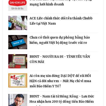
mạng lưới kinh doanh
ACE Life chính thức đổi tên thành Chubb
Life tại Việt Nam
Chưa có thói quen dự phòng bằng bảo
hiểm, người Việt bị động trước rủi ro
BHNT - NGƯỜI RA ĐI - TÌNH YÊU VẪN
CÒN MÃI
Ai còn mẹ xin đừng DẠI DỘT để rồi HỐI
HẬN cả đời như em – Mất Mẹ chỉ vì mua
mỗi Bảo Hiểm Y Tế !
BHNT - Nam tài tử Hồng Kông - Lưu Đức
Hoa nhận hơn 200 tỷ đồng tiền Bảo Hiểm