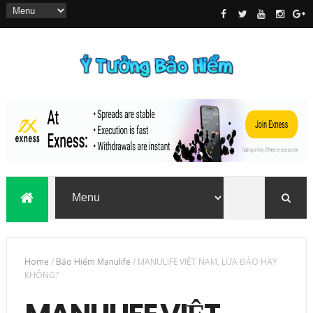
Home
/
Bảo Hiểm Manulife
/
MANULIFE VIỆT NAM, LỪA ĐẢO HAY
KHÔNG?