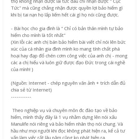
thọ không nhận được lãi tức đâu chỉ nhận được " Cục
Tức" mà cũng chẳng nhận được quyền lợi bảo hiểm gì
khi bị tai nạn họ lấp liếm hết cái gì họ nói cũng được.
- Bài học cho gia đình là " Chỉ có bản thân mình tự bảo
hiểm cho mình là tốt nhất"
(Xin lỗi các anh chị bán bảo hiểm bài viết chỉ nói lên bức
xúc của cá nhân gia đình mình ko mang tính chất phá
hoại hay đạp đổ chén cơm công việc của anh chị - mong
các a chị hiểu và luôn giữ được đạo Đức trong cái nghề
của mình! )
(Nguồn: Internet - chép nguyên văn ảnh + trích dẫn đủ
chia sẻ từ Internet)
-----------
Theo nghiệp vụ và chuyên môn đc đào tạo về bảo
hiểm, mình thấy đây là 1 vụ nhằm dựng lên nói xấu
Manulife nói riêng và bảo hiểm nhân thọ nói chung. Và
hầu như mọi người khi đọc không phát hiện ra, kể cả tư
vấn làm việc rất lâu năm cũng ko phát hiện ra.