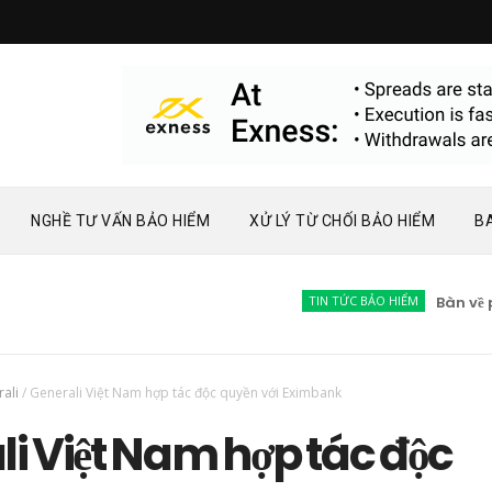
NGHỀ TƯ VẤN BẢO HIỂM
XỬ LÝ TỪ CHỐI BẢO HIỂM
B
TIN TỨC BẢO HIỂM
Bàn về phát 
ali
/
Generali Việt Nam hợp tác độc quyền với Eximbank
i Việt Nam hợp tác độc