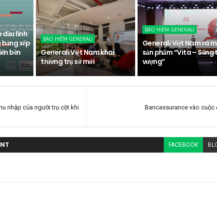
BẢO HIỂM GENERALI
 đầu lĩnh
BẢO HIỂM GENERALI
 bảng xếp
Generali Việt Nam ra m
iển bền
Generali Việt Nam khai
sản phẩm “Vita – Sống 
trương trụ sở mới
vượng”
u nhập của người trụ cột khi
Bancassurance vào cuộc 
NT
FACEBOOK
BL