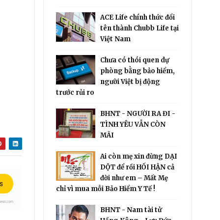
ACE Life chính thức đổi
tên thành Chubb Life tại
Việt Nam
Chưa có thói quen dự
phòng bằng bảo hiểm,
người Việt bị động
trước rủi ro
BHNT - NGƯỜI RA ĐI -
TÌNH YÊU VẪN CÒN
MÃI
Ai còn mẹ xin đừng DẠI
DỘT để rồi HỐI HẬN cả
đời như em – Mất Mẹ
chỉ vì mua mỗi Bảo Hiểm Y Tế !
BHNT - Nam tài tử