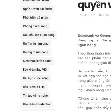
quyền 
Kiến thức bảo hiểm
Nghề tư vấn bảo hiểm
9:34:00 AM
Bảo 
Phát triển cá nhân
Phong cách sống
Câu chuyện cuộc sống
Eximbank và Genera
đồng hợp tác độc 
Nghĩ giàu làm giàu
ngân hàng.
Gương thành công
Theo thỏa thuận trê
các sản phẩm bảo 
Kiến thức kinh doanh
nhánh, phòng giao dị
Bảo Hiểm Bảo Việt
Bà Tina Nguyễn, Tổn
ký kết hợp tác độc 
Bài học cuộc sống
trọng giúp chúng tôi
mang những sản phẩm
Bảo Hiểm Xã Hội
triệu khách hàng Exi
Tin tức công nghệ
"Chúng tôi tin rằng
ích quan trọng cho 
Bảo Hiểm Prudential
bên, góp phần đẩy 