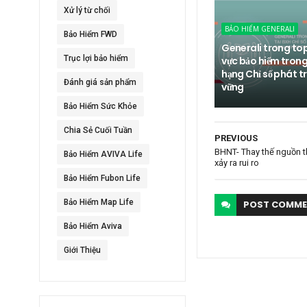
Xử lý từ chối
BẢO HIỂM GENERALI
Bảo Hiểm FWD
Generali trong top
Trục lợi bảo hiểm
vực bảo hiểm trong
hạng Chỉ số phát tr
Đánh giá sản phẩm
vững
Bảo Hiểm Sức Khỏe
Chia Sẻ Cuối Tuần
PREVIOUS
BHNT- Thay thế nguồn th
Bảo Hiểm AVIVA Life
xảy ra rui ro
Bảo Hiểm Fubon Life
Bảo Hiểm Map Life
POST
COMME
Bảo Hiểm Aviva
Giới Thiệu