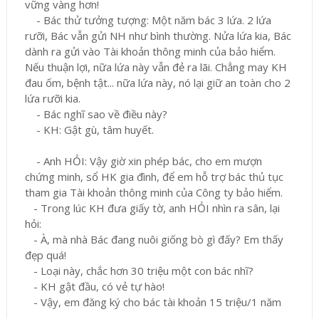
vững vàng hơn!
- Bác thử tưởng tượng: Một năm bác 3 lứa. 2 lứa
rưỡi, Bác vẫn gửi NH như bình thường. Nửa lứa kia, Bác
dành ra gửi vào Tài khoản thông minh của bảo hiểm.
Nếu thuận lợi, nữa lứa này vẫn đẻ ra lãi. Chẳng may KH
đau ốm, bệnh tật... nữa lứa này, nó lại giữ an toàn cho 2
lứa rưỡi kia.
- Bác nghĩ sao về điều này?
- KH: Gật gù, tâm huyết.
- Anh HỎI: Vậy giờ xin phép bác, cho em mượn
chứng minh, sổ HK gia đình, để em hỗ trợ bác thủ tục
tham gia Tài khoản thông minh của Công ty bảo hiểm.
- Trong lúc KH đưa giấy tờ, anh HỎI nhìn ra sân, lại
hỏi:
- À, mà nhà Bác đang nuôi giống bò gì đấy? Em thấy
đẹp quá!
- Loại này, chắc hơn 30 triệu một con bác nhĩ?
- KH gật đầu, có vẻ tự hào!
- Vậy, em đăng ký cho bác tài khoản 15 triệu/1 năm