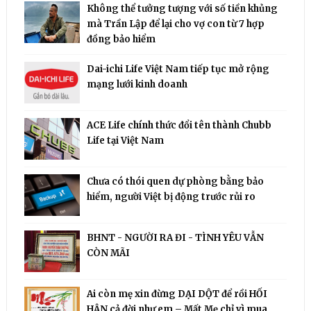
Không thể tưởng tượng với số tiền khủng
mà Trần Lập để lại cho vợ con từ 7 hợp
đồng bảo hiểm
Dai-ichi Life Việt Nam tiếp tục mở rộng
mạng lưới kinh doanh
ACE Life chính thức đổi tên thành Chubb
Life tại Việt Nam
Chưa có thói quen dự phòng bằng bảo
hiểm, người Việt bị động trước rủi ro
BHNT - NGƯỜI RA ĐI - TÌNH YÊU VẪN
CÒN MÃI
Ai còn mẹ xin đừng DẠI DỘT để rồi HỐI
HẬN cả đời như em – Mất Mẹ chỉ vì mua