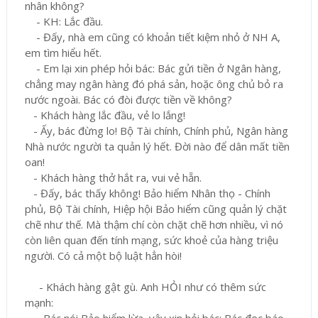
nhân không?
- KH: Lắc đầu.
- Đấy, nhà em cũng có khoản tiết kiệm nhỏ ở NH A,
em tìm hiểu hết.
- Em lại xin phép hỏi bác: Bác gửi tiền ở Ngân hàng,
chẳng may ngân hàng đó phá sản, hoặc ông chủ bỏ ra
nước ngoài. Bác có đòi được tiền về không?
- Khách hàng lắc đầu, vẻ lo lắng!
- Ấy, bác đừng lo! Bộ Tài chính, Chính phủ, Ngân hàng
Nhà nước người ta quản lý hết. Đời nào để dân mất tiền
oan!
- Khách hàng thở hắt ra, vui vẻ hẵn.
- Đấy, bác thấy không! Bảo hiểm Nhân thọ - Chính
phủ, Bộ Tài chính, Hiệp hội Bảo hiểm cũng quản lý chặt
chẽ như thế. Mà thậm chí còn chặt chẽ hơn nhiều, vì nó
còn liên quan đến tính mạng, sức khoẻ của hàng triệu
người. Có cả một bộ luật hẳn hòi!
- Khách hàng gật gù. Anh HỎI như có thêm sức
mạnh: