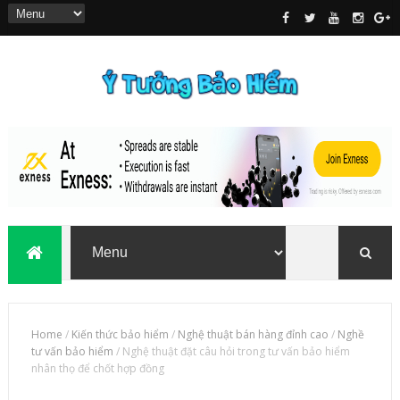
Home
/
Kiến thức bảo hiểm
/
Nghệ thuật bán hàng đỉnh cao
/
Nghề
tư vấn bảo hiểm
/
Nghệ thuật đặt câu hỏi trong tư vấn bảo hiểm
nhân thọ để chốt hợp đồng