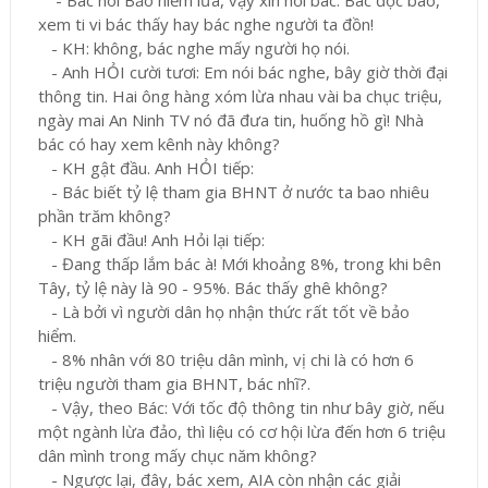
- Bác nói Bảo hiểm lừa, vậy xin hỏi bác: Bác đọc báo,
xem ti vi bác thấy hay bác nghe người ta đồn!
- KH: không, bác nghe mấy người họ nói.
- Anh HỎI cười tươi: Em nói bác nghe, bây giờ thời đại
thông tin. Hai ông hàng xóm lừa nhau vài ba chục triệu,
ngày mai An Ninh TV nó đã đưa tin, huống hồ gì! Nhà
bác có hay xem kênh này không?
- KH gật đầu. Anh HỎI tiếp:
- Bác biết tỷ lệ tham gia BHNT ở nước ta bao nhiêu
phần trăm không?
- KH gãi đầu! Anh Hỏi lại tiếp:
- Đang thấp lắm bác à! Mới khoảng 8%, trong khi bên
Tây, tỷ lệ này là 90 - 95%. Bác thấy ghê không?
- Là bởi vì người dân họ nhận thức rất tốt về bảo
hiểm.
- 8% nhân với 80 triệu dân mình, vị chi là có hơn 6
triệu người tham gia BHNT, bác nhĩ?.
- Vậy, theo Bác: Với tốc độ thông tin như bây giờ, nếu
một ngành lừa đảo, thì liệu có cơ hội lừa đến hơn 6 triệu
dân mình trong mấy chục năm không?
- Ngược lại, đây, bác xem, AIA còn nhận các giải