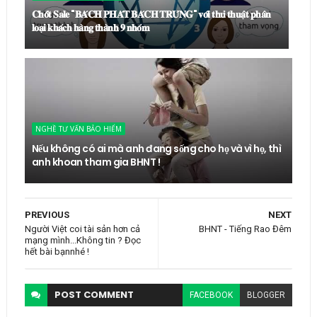
𝐂𝐡𝐨̂́𝐭 𝐒𝐚𝐥𝐞 "𝐁𝐀́𝐂𝐇 𝐏𝐇𝐀́𝐓 𝐁𝐀́𝐂𝐇 𝐓𝐑𝐔́𝐍𝐆" 𝐯𝐨̛́𝐢 𝐭𝐡𝐮̉ 𝐭𝐡𝐮𝐚̣̂𝐭 𝐩𝐡𝐚̂𝐧
𝐥𝐨𝐚̣𝐢 𝐤𝐡𝐚́𝐜𝐡 𝐡𝐚̀𝐧𝐠 𝐭𝐡𝐚̀𝐧𝐡 𝟗 𝐧𝐡𝐨́𝐦
NGHỀ TƯ VẤN BẢO HIỂM
Nếu không có ai mà anh đang sống cho họ và vì họ, thì
anh khoan tham gia BHNT !
PREVIOUS
NEXT
Người Việt coi tài sản hơn cả
BHNT - Tiếng Rao Đêm
mạng mình...Không tin ? Đọc
hết bài bạnnhé !
POST
COMMENT
FACEBOOK
BLOGGER