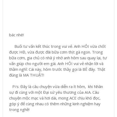
bác nhé!
Buổi tư vấn kết thúc trong vui vẻ. Anh HỎI vừa chốt
được HĐ, vừa được đãi bữa cơm thịt gà ngon. Trong
bữa cơm, gia chủ có nhã ý nhờ anh hôm sau quay lại, tư
vấn giúp cho người em gái. Anh HỎI vui vẻ nhận lời và
thầm nghĩ: Cái này, hôm trước thầy gọi là BÈ đây. Thật
đúng là MA THUẬT!
P/s: Đây là câu chuyện vừa diễn ra ít hôm, khi Nhân
sự đi cùng với một Đại sứ yêu thương của AIA. Câu
chuyện mộc mạc và hơi dài, mong ACE chịu khó đọc,
góp ý để cùng nhau có thêm những kinh nghiệm hay
trong nghề!