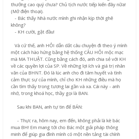
thưởng cao quý chưa? Chủ tịch nước tiếp kiến đây nữa!
(Mở điện thoại).
- Bác thấy Nhà nước mình ghi nhận kịp thời ghê
không?
- KH cười, gật đầu!
Và cứ thế, anh HỎI dẫn dắt câu chuyện đi theo ý mình
một cách hào hứng bằng hệ thống CÂU HỎI mộc mạc
mà MA THUẬT. Cũng bằng cách đó, anh chia sẻ với KH
về các quyền lợi của SP. Về những lợi ích và giá trị nhân
văn của BHNT. Đó là lúc anh cho đi tâm huyết và tình
cảm thực sự của mình, chỉ cho KH những điều mà họ
cần tìm thấy trong tương lai gần và xa. Cái này - anh
nhớ, trong khoá học, thầy gọi là BAN.
Sau khi BAN, anh tự tin để BÁN:
- Thực ra, hôm nay, em đến, không phải là kè bác
mua BH! Em mang tới cho Bác một giải pháp thông
minh để giúp gia đình mình có một nền tảng tài chính