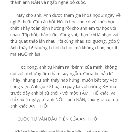
thành anh NẢN và ngấp nghé bỏ cuộc.
May cho anh, Anh được tham gia khoá học 2 ngày về
nghệ thuật đặt câu hỏi
. Nói là học cho có vẻ chứ thực
chất Thầy toàn định hướng rồi cho anh em tự học với
nhau. Tập hỏi, thảo luận, đóng vai, thậm chí là nhập vai
thử quát tháo lẫn nhau, rồi cùng nhau soi gương, góp ý.
Anh thấy lạ! Nhưng lạ hơn là học mà không chán, học ít
mà NGỘ nhiều!
Học xong, anh tự khám ra "bệnh" của mình, không
nói với ai nhưng âm thầm suy ngẫm. Chưa tin hẳn lời
Thầy, nhưng tự anh thấy hào hứng, muốn bắt tay vào
công việc. Anh lập kế hoạch quay lại với những KH mà
trước đây anh bị từ chối - với một TÂM THẾ khác. Và
chỉ sau 4 ngày, từ anh NÓI - anh NẢN, chúng ta có một
anh khác: ANH HỎI!
CUỘC TƯ VẤN ĐẦU TIÊN CỦA ANH HỎI:
Khách hàng tiếp anh khá nồng hậu - có cả nước