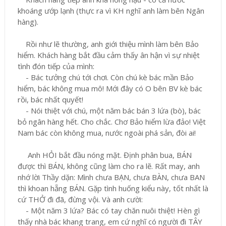
khoáng ướp lạnh (thực ra vì KH nghĩ anh làm bên Ngân
hàng).
Rồi như lẽ thường, anh giới thiệu mình làm bên Bảo
hiểm. Khách hàng bắt đầu cảm thấy ân hận vì sự nhiệt
tình đón tiếp của mình:
- Bác tưởng chú tới chơi. Còn chú kè bác mần Bảo
hiểm, bác không mua mô! Mới đây có O bên BV kè bác
rồi, bác nhất quyết!
- Nói thiệt với chú, một năm bác bán 3 lứa (bò), bác
bỏ ngân hàng hết. Cho chắc. Chơ Bảo hiểm lừa đảo! Việt
Nam bác còn không mua, nước ngoài phá sản, đòi ai!
Anh HỎI bắt đầu nóng mặt. Định phân bua, BÁN
được thì BÁN, không cũng làm cho ra lẽ. Rất may, anh
nhớ lời Thầy dặn: Mình chưa BẠN, chưa BÀN, chưa BAN
thì khoan hẵng BÁN. Gặp tình huống kiểu này, tốt nhất là
cứ THỞ đi đã, đừng vội. Và anh cười:
- Một năm 3 lứa? Bác có tay chăn nuôi thiệt! Hèn gì
thấy nhà bác khang trang, em cứ nghĩ có người đi TÂY