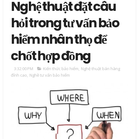
Nghệ thuật đặt câu
hỏi trong tư vấn bảo
hiểm nhân thọ để
chốt hợp đồng
3:32:00 PM
Kiến thức bảo hiểm
,
Nghệ thuật bán hàng
đỉnh cao
,
Nghề tư vấn bảo hiểm