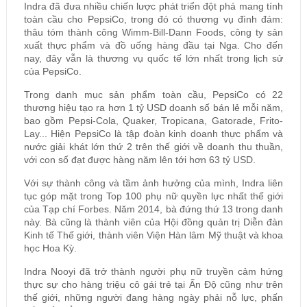
Indra đã đưa nhiều chiến lược phát triển đột phá mang tính
toàn cầu cho PepsiCo, trong đó có thương vụ đình đám:
thâu tóm thành công Wimm-Bill-Dann Foods, công ty sản
xuất thực phẩm và đồ uống hàng đầu tại Nga. Cho đến
nay, đây vẫn là thương vụ quốc tế lớn nhất trong lịch sử
của PepsiCo.
Trong danh mục sản phẩm toàn cầu, PepsiCo có 22
thương hiệu tạo ra hơn 1 tỷ USD doanh số bán lẻ mỗi năm,
bao gồm Pepsi-Cola, Quaker, Tropicana, Gatorade, Frito-
Lay... Hiện PepsiCo là tập đoàn kinh doanh thực phẩm và
nước giải khát lớn thứ 2 trên thế giới về doanh thu thuần,
với con số đạt được hàng năm lên tới hơn 63 tỷ USD.
Với sự thành công và tầm ảnh hưởng của mình, Indra liên
tục góp mặt trong Top 100 phụ nữ quyền lực nhất thế giới
của Tạp chí Forbes. Năm 2014, bà đứng thứ 13 trong danh
này. Bà cũng là thành viên của Hội đồng quản trị Diễn đàn
Kinh tế Thế giới, thành viên Viện Hàn lâm Mỹ thuật và khoa
học Hoa Kỳ.
Indra Nooyi đã trở thành người phụ nữ truyền cảm hứng
thực sự cho hàng triệu cô gái trẻ tại Ấn Độ cũng như trên
thế giới, những người đang hàng ngày phải nỗ lực, phấn