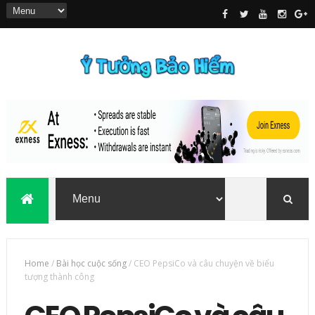
Home
/
Bài học cuộc sống
/
CEO PepsiCo và câu chuyện về biểu
tượng thành công