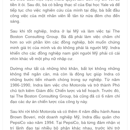
tiền ít ỏi. Sau đó, bà có bằng thạc sĩ của Đại học Yale và để
tiếp tục cho việc nghiên cứu của mình tại đây, bà bắt đầu
công việc của một nhân viên lễ tân từ nửa đêm cho đến
sáng.
Sau khi tốt nghiệp, Indra ở lại Mỹ và làm việc tại The
Boston Consulting Group. Bà đã phải làm việc chăm chỉ
hơn so với phần lớn các đồng nghiệp, bởi muốn chứng
minh giá trị của mình và do không phải là người Mỹ. Indra
khiến cho các đồng nghiệp nam giới người Mỹ phải có cái
nhìn khác về một phụ nữ nhập cư.
Dường như tất cả những khó khăn, bất lợi không những
không thể ngăn cản, mà còn là động lực giúp Indra có
những bước tiến nhanh chóng trong sự nghiệp. Từ năm
1986-1990, Indra làm việc cho Motorola và trở thành Phó
chủ tịch kiêm Giám đốc Chiến lược và kế hoạch. Trước đó,
tại The Boston Consulting Group, bà cũng đã có 6 năm chỉ
đạo các dự án chiến lược của công ty này.
Sau khi rời khỏi Motorola và có thêm 4 năm điều hành Asea
Brown Boveri, một doanh nghiệp Mỹ, Indra đầu quân cho
PepsiCo vào năm 1994. Tại PepsiCo, bà từng đảm nhận vị
trí lãnh đạo tại nhiều bộ phận khác nhau, trước khi trở