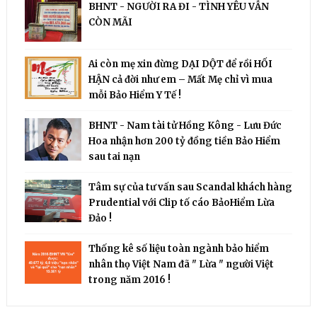
BHNT - NGƯỜI RA ĐI - TÌNH YÊU VẪN
CÒN MÃI
Ai còn mẹ xin đừng DẠI DỘT để rồi HỐI
HẬN cả đời như em – Mất Mẹ chỉ vì mua
mỗi Bảo Hiểm Y Tế !
BHNT - Nam tài tử Hồng Kông - Lưu Đức
Hoa nhận hơn 200 tỷ đồng tiền Bảo Hiểm
sau tai nạn
Tâm sự của tư vấn sau Scandal khách hàng
Prudential với Clip tố cáo BảoHiểm Lừa
Đảo !
Thống kê số liệu toàn ngành bảo hiểm
nhân thọ Việt Nam đã " Lừa " người Việt
trong năm 2016 !