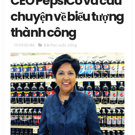
CEO PepsiCo và câu
chuyện về biểu tượng
thành công
10:59:00 AM
Bài học cuộc sống