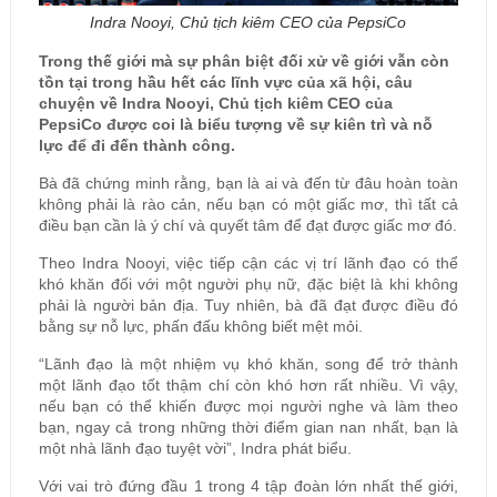
Indra Nooyi, Chủ tịch kiêm CEO của PepsiCo
Trong thế giới mà sự phân biệt đối xử về giới vẫn còn
tồn tại trong hầu hết các lĩnh vực của xã hội, câu
chuyện về Indra Nooyi, Chủ tịch kiêm CEO của
PepsiCo được coi là biểu tượng về sự kiên trì và nỗ
lực để đi đến thành công.
Bà đã chứng minh rằng, bạn là ai và đến từ đâu hoàn toàn
không phải là rào cản, nếu bạn có một giấc mơ, thì tất cả
điều bạn cần là ý chí và quyết tâm để đạt được giấc mơ đó.
Theo Indra Nooyi, việc tiếp cận các vị trí lãnh đạo có thể
khó khăn đối với một người phụ nữ, đặc biệt là khi không
phải là người bản địa. Tuy nhiên, bà đã đạt được điều đó
bằng sự nỗ lực, phấn đấu không biết mệt mỏi.
“Lãnh đạo là một nhiệm vụ khó khăn, song để trở thành
một lãnh đạo tốt thậm chí còn khó hơn rất nhiều. Vì vậy,
nếu bạn có thể khiến được mọi người nghe và làm theo
bạn, ngay cả trong những thời điểm gian nan nhất, bạn là
một nhà lãnh đạo tuyệt vời”, Indra phát biểu.
Với vai trò đứng đầu 1 trong 4 tập đoàn lớn nhất thế giới,