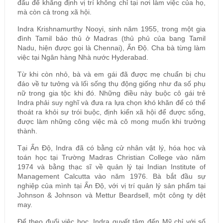
đấu để khẳng định vị trí không chỉ tại nơi làm việc của họ,
mà còn cả trong xã hội.
Indra Krishnamurthy Nooyi, sinh năm 1955, trong một gia
đình Tamil bảo thủ ở Madras (thủ phủ của bang Tamil
Nadu, hiện được gọi là Chennai), Ấn Độ. Cha bà từng làm
việc tại Ngân hàng Nhà nước Hyderabad.
Từ khi còn nhỏ, bà và em gái đã được mẹ chuẩn bị chu
đáo về tư tưởng và lối sống thụ động giống như đa số phụ
nữ trong gia tộc khi đó. Những điều này buộc cô gái trẻ
Indra phải suy nghĩ và đưa ra lựa chọn khó khăn để có thể
thoát ra khỏi sự trói buộc, định kiến xã hội để được sống,
được làm những công việc mà cô mong muốn khi trưởng
thành.
Tại Ấn Độ, Indra đã có bằng cử nhân vật lý, hóa học và
toán học tại Trường Madras Christian College vào năm
1974 và bằng thạc sĩ về quản lý tại Indian Institute of
Management Calcutta vào năm 1976. Bà bắt đầu sự
nghiệp của mình tại Ấn Độ, với vị trí quản lý sản phẩm tại
Johnson & Johnson và Mettur Beardsell, một công ty dệt
may.
Để theo đuổi việc học, Indra quyết tâm đến Mỹ chỉ với số