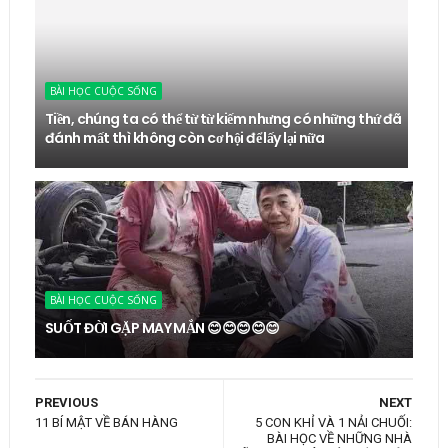
BÀI HỌC CUỘC SỐNG
Tiền, chúng ta có thể từ từ kiếm nhưng có những thứ đã
đánh mất thì không còn cơ hội để lấy lại nữa
BÀI HỌC CUỘC SỐNG
SUỐT ĐỜI GẶP MAY MẮN 😊😊😊😊😊
PREVIOUS
NEXT
11 BÍ MẬT VỀ BÁN HÀNG
5 CON KHỈ VÀ 1 NẢI CHUỐI:
BÀI HỌC VỀ NHỮNG NHÀ