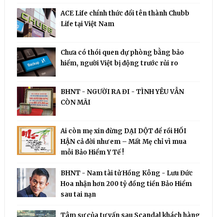
ACE Life chính thức đổi tên thành Chubb
Life tại Việt Nam
Chưa có thói quen dự phòng bằng bảo
hiểm, người Việt bị động trước rủi ro
BHNT - NGƯỜI RA ĐI - TÌNH YÊU VẪN
CÒN MÃI
Ai còn mẹ xin đừng DẠI DỘT để rồi HỐI
HẬN cả đời như em – Mất Mẹ chỉ vì mua
mỗi Bảo Hiểm Y Tế !
BHNT - Nam tài tử Hồng Kông - Lưu Đức
Hoa nhận hơn 200 tỷ đồng tiền Bảo Hiểm
sau tai nạn
Tâm sự của tư vấn sau Scandal khách hàng