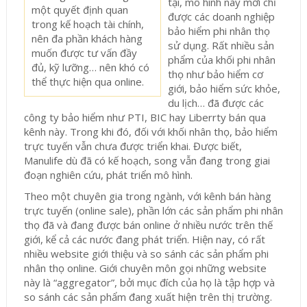
tại, mô hình này mới chỉ
một quyết định quan
được các doanh nghiệp
trong kế hoạch tài chính,
bảo hiểm phi nhân thọ
nên đa phần khách hàng
sử dụng. Rất nhiều sản
muốn được tư vấn đầy
phẩm của khối phi nhân
đủ, kỹ lưỡng… nên khó có
thọ như bảo hiểm cơ
thể thực hiện qua online.
giới, bảo hiểm sức khỏe,
du lịch… đã được các
công ty bảo hiểm như PTI, BIC hay Liberrty bán qua
kênh này. Trong khi đó, đối với khối nhân thọ, bảo hiểm
trực tuyến vẫn chưa được triển khai. Được biết,
Manulife dù đã có kế hoạch, song vẫn đang trong giai
đoạn nghiên cứu, phát triển mô hình.
Theo một chuyên gia trong ngành, với kênh bán hàng
trực tuyến (online sale), phần lớn các sản phẩm phi nhân
thọ đã và đang được bán online ở nhiều nước trên thế
giới, kể cả các nước đang phát triển. Hiện nay, có rất
nhiều website giới thiệu và so sánh các sản phẩm phi
nhân thọ online. Giới chuyên môn gọi những website
này là “aggregator”, bởi mục đích của họ là tập hợp và
so sánh các sản phẩm đang xuất hiện trên thị trường.