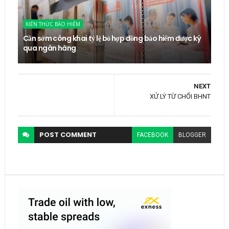
KIẾN THỨC BẢO HIỂM
Cần sớm công khai tỷ lệ bỏ hợp đồng bảo hiểm được ký
qua ngân hàng
NEXT
XỬ LÝ TỪ CHỐI BHNT
POST
COMMENT
FACEBOOK
BLOGGER