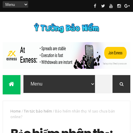
Home
/
Tin tức bảo hiểm
/
Bảo hiểm nhân thọ: Vì sao chưa bán
online?