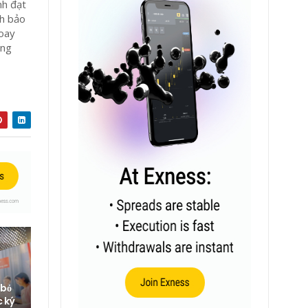
nh đạt
nh bảo
xoay
ong
 bỏ
c ký