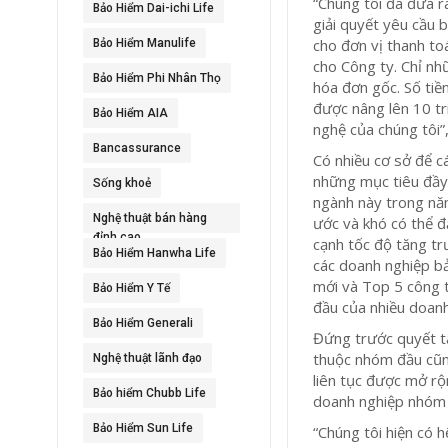
“Chúng tôi đã đưa r
Bảo Hiểm Dai-ichi Life
giải quyết yêu cầu 
cho đơn vị thanh toá
Bảo Hiểm Manulife
cho Công ty. Chỉ nh
Bảo Hiểm Phi Nhân Thọ
hóa đơn gốc. Số tiề
được nâng lên 10 tr
Bảo Hiểm AIA
nghệ của chúng tôi”,
Bancassurance
Có nhiều cơ sở để c
những mục tiêu đầy 
Sống khoẻ
ngành này trong n
Nghệ thuật bán hàng
ước và khó có thể đ
đỉnh cao
cạnh tốc độ tăng tr
Bảo Hiểm Hanwha Life
các doanh nghiệp bả
mới và Top 5 công t
Bảo Hiểm Y Tế
đầu của nhiều doanh
Bảo Hiểm Generali
Đứng trước quyết t
thuộc nhóm đầu cũng
Nghệ thuật lãnh đạo
liên tục được mở rộ
Bảo hiểm Chubb Life
doanh nghiệp nhóm đ
Bảo Hiểm Sun Life
“Chúng tôi hiện có 