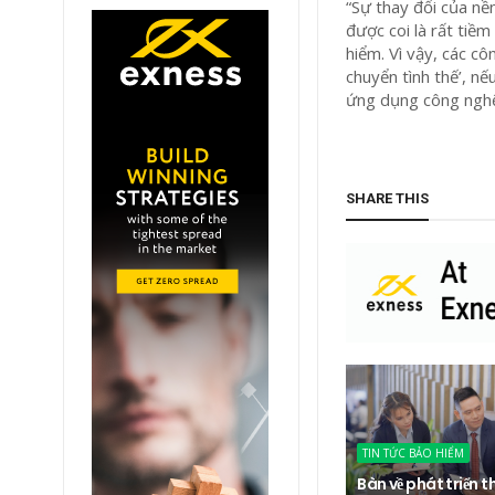
“Sự thay đổi của nền
được coi là rất tiề
hiểm. Vì vậy, các c
chuyển tình thế’, nế
ứng dụng công nghệ
SHARE THIS
TIN TỨC BẢO HIỂM
Bàn về phát triển t