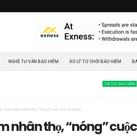
NGHỀ TƯ VẤN BẢO HIỂM
XỬ LÝ TỪ CHỐI BẢO HIỂM
B
TIN TỨC BẢO HIỂM
Bàn
m
/
Bảo hiểm nhân thọ, “nóng” cuộc đua thị phần
ểm nhân thọ, “nóng” cuộc