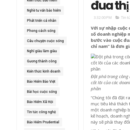
đua thị
Kiến thức bảo hiểm
Nghề tư vấn bảo hiểm
3:32:00 PM
Tin t
Phát triển cá nhân
Với sự nhập cuộc 
Phong cách sống
số doanh nghiệp 
bước vào cuộc đua
Câu chuyện cuộc sống
chỉ nam” là đơn g
Nghĩ giàu làm giàu
Gương thành công
Kiến thức kinh doanh
Đột phá trong công 
Bảo Hiểm Bảo Việt
cốt lõi của các doan
phần
Bài học cuộc sống
“Chúng tôi đã đặt r
Bảo Hiểm Xã Hội
mục tiêu khá thách 
một doanh nghiệp b
Tin tức công nghệ
kế hoạch, doanh ngh
này sẽ phải thay đổ
Bảo Hiểm Prudential