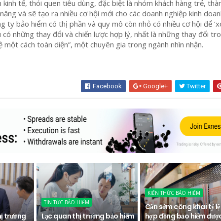
 kinh tế, thói quen tiêu dùng, đặc biệt là nhóm khách hàng trẻ, thà
m năng và sẽ tạo ra nhiều cơ hội mới cho các doanh nghiệp kinh doa
ông ty bảo hiểm có thị phần và quy mô còn nhỏ có nhiều cơ hội để ‘
u có những thay đổi và chiến lược hợp lý, nhất là những thay đổi tr
 một cách toàn diện”, một chuyên gia trong ngành nhìn nhận.
Facebook
Google+
Twitter
KIẾN THỨC BẢO HIỂM
TIN TỨC BẢO HIỂM
Cần sớm công khai tỷ lệ
hị trường
Lạc quan thị trường bảo hiểm
hợp đồng bảo hiểm đượ