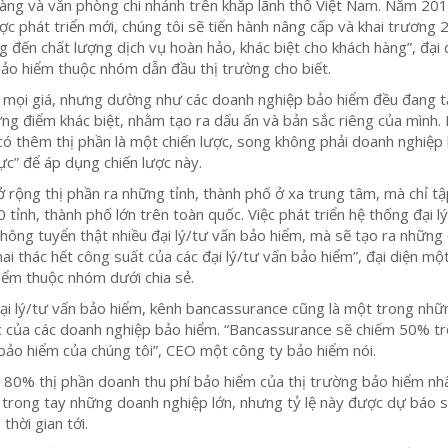
àng và văn phòng chi nhánh trên khắp lãnh thổ Việt Nam. Năm 201
ược phát triển mới, chúng tôi sẽ tiến hành nâng cấp và khai trương
 đến chất lượng dịch vụ hoàn hảo, khác biệt cho khách hàng”, đại 
ảo hiểm thuộc nhóm dẫn đầu thị trường cho biết.
 mọi giá, nhưng dường như các doanh nghiệp bảo hiểm đều đang 
ững điểm khác biệt, nhằm tạo ra dấu ấn và bản sắc riêng của mình.
có thêm thị phần là một chiến lược, song không phải doanh nghiệp
ực” để áp dụng chiến lược này.
 rộng thị phần ra những tỉnh, thành phố ở xa trung tâm, mà chỉ t
tỉnh, thành phố lớn trên toàn quốc. Việc phát triển hệ thống đại l
không tuyển thật nhiều đại lý/tư vấn bảo hiểm, mà sẽ tạo ra những
ai thác hết công suất của các đại lý/tư vấn bảo hiểm”, đại diện mộ
iểm thuộc nhóm dưới chia sẻ.
ại lý/tư vấn bảo hiểm, kênh bancassurance cũng là một trong nhữ
ác của các doanh nghiệp bảo hiểm. “Bancassurance sẽ chiếm 50% t
bảo hiểm của chúng tôi”, CEO một công ty bảo hiểm nói.
 80% thị phần doanh thu phí bảo hiểm của thị trường bảo hiểm nh
trong tay những doanh nghiệp lớn, nhưng tỷ lệ này được dự báo s
 thời gian tới.