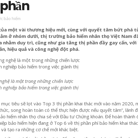
 phần
ức bảo hiểm
của một vài thương hiệu mới, cùng với quyết tâm bứt phá 
nằm ở nhóm dưới, thị trường bảo hiểm nhân thọ Việt Nam đ
 nhằm duy trì, cũng như gia tăng thị phần đầy gay cấn, với
iản, hiệu quả và công nghệ đột phá.
nghệ là một trong những chiến lược
h nghiệp bảo hiểm trong việc giành thị
a mục tiêu sẽ lọt vào Top 3 thị phần khai thác mới vào năm 2020, 
thức, song hoàn toàn có thể thực hiện được nếu quyết tâm”, lãnh 
ảo hiểm nhân thọ chia sẻ với Đầu tư Chứng khoán. Để hoàn thành
iệp bảo hiểm hiện đang ở Top 6 về thị phần phí bảo hiểm khai thá
i và tạo ra những cơ chế mới khác biệt.