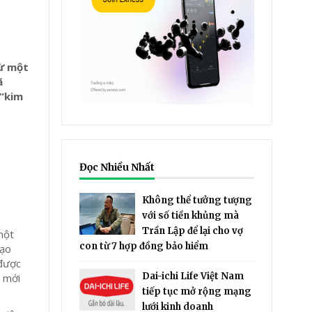
từ một
ã
 “kim
Đọc Nhiều Nhất
Không thể tưởng tượng
với số tiền khủng mà
Trần Lập để lại cho vợ
một
con từ 7 hợp đồng bảo hiểm
đạo
 được
Dai-ichi Life Việt Nam
c mới
tiếp tục mở rộng mạng
lưới kinh doanh