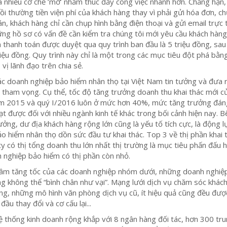
a nhiều cơ chế ‘mở’ nhằm thúc đẩy công việc nhanh hơn. Chẳng hạn,
bồi thường tiền viện phí của khách hàng thay vì phải gửi hóa đơn, c
n, khách hàng chỉ cần chụp hình bằng điện thoại và gửi email trực 
ững hồ sơ có vấn đề cần kiểm tra chúng tôi mới yêu cầu khách hàng
n thanh toán được duyệt qua quy trình ban đầu là 5 triệu đồng, sau
iệu đồng. Quy trình này chỉ là một trong các mục tiêu đột phá bằn
 vị lãnh đạo trên chia sẻ.
ác doanh nghiệp bảo hiểm nhân thọ tại Việt Nam tin tưởng và đưa 
tham vọng. Cụ thể, tốc độ tăng trưởng doanh thu khai thác mới c
ăm 2015 và quý I/2016 luôn ở mức hơn 40%, mức tăng trưởng đá
ạt được đối với nhiều ngành kinh tế khác trong bối cảnh hiện nay. B
ưởng, dư địa khách hàng rộng lớn cũng là yếu tố tích cực, là động l
o hiểm nhân thọ dồn sức đầu tư khai thác. Top 3 về thị phần khai 
y có thị tổng doanh thu lớn nhất thị trường là mục tiêu phấn đấu 
 nghiệp bảo hiểm có thị phần còn nhỏ.
âm tăng tốc của các doanh nghiệp nhóm dưới, những doanh nghiệ
 không thể “bình chân như vại”. Mạng lưới dịch vụ chăm sóc khác
ng, những mô hình văn phòng dịch vụ cũ, ít hiệu quả cũng đều đượ
ầu thay đổi và cơ cấu lại...
hệ thống kinh doanh rộng khắp với 8 ngân hàng đối tác, hơn 300 tr