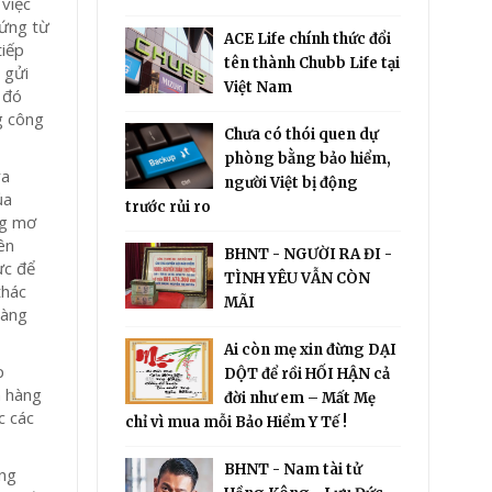
 việc
hứng từ
ACE Life chính thức đổi
tiếp
tên thành Chubb Life tại
 gửi
Việt Nam
 đó
g công
Chưa có thói quen dự
phòng bằng bảo hiểm,
ra
người Việt bị động
ủa
trước rủi ro
ng mơ
ên
BHNT - NGƯỜI RA ĐI -
ực để
TÌNH YÊU VẪN CÒN
thác
MÃI
hàng
Ai còn mẹ xin đừng DẠI
p
DỘT để rồi HỐI HẬN cả
h hàng
đời như em – Mất Mẹ
c các
chỉ vì mua mỗi Bảo Hiểm Y Tế !
BHNT - Nam tài tử
ung