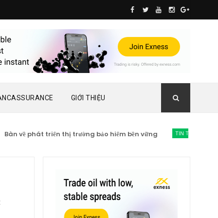
ANCASSURANCE
GIỚI THIỆU
 về phát triển thị trường bảo hiểm bền vững
TIN TỨC BẢO HIỂM
L