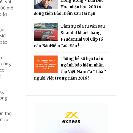
Hồng Kông - Lưu Đức
6, với
Hoa nhận hơn 200 tỷ
 200 mô
diện
đồng tiền Bảo Hiểm sau tai nạn
Tâm sự của tư vấn sau
tập
Scandal khách hàng
 Mở
Prudential với Clip tố
 bảo
cáo BảoHiểm Lừa Đảo !
ập
Thống kê số liệu toàn
ý cũng
ngành bảo hiểm nhân
 cơ
thọ Việt Nam đã " Lừa "
t
người Việt trong năm 2016 !
ng
rong
ân thọ
ẽ có