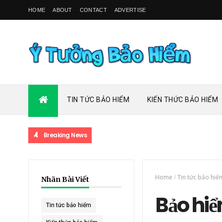
HOME
ABOUT
CONTACT
ADVERTISE
TIN TỨC BẢO HIỂM
KIẾN THỨC BẢO HIỂM
Breaking News
Home
/
Tin tức bảo hiể
Nhãn Bài Viết
Bảo hi
Tin tức bảo hiểm