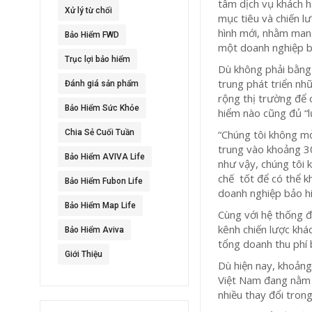
tâm dịch vụ khách h
Xử lý từ chối
mục tiêu và chiến l
hình mới, nhằm mang
Bảo Hiểm FWD
một doanh nghiệp b
Trục lợi bảo hiểm
Dù không phải bằng
trung phát triển nh
Đánh giá sản phẩm
rộng thị trường để 
Bảo Hiểm Sức Khỏe
hiểm nào cũng đủ “l
Chia Sẻ Cuối Tuần
“Chúng tôi không mở
trung vào khoảng 30 
Bảo Hiểm AVIVA Life
như vậy, chúng tôi 
chế tốt để có thể kh
Bảo Hiểm Fubon Life
doanh nghiệp bảo h
Bảo Hiểm Map Life
Cùng với hệ thống đ
kênh chiến lược kh
Bảo Hiểm Aviva
tổng doanh thu phí 
Giới Thiệu
Dù hiện nay, khoảng
Việt Nam đang nằm 
nhiều thay đổi trong