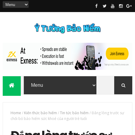
Home
/
Kiến thức bảo hiểm
/
Tin tức bảo hiểm
/
Đắng lòng trước sự
chối bỏ bảo hiểm sức khoẻ của người trẻ tuổi