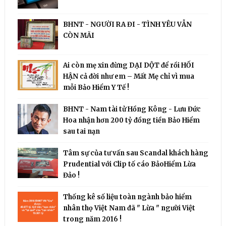
BHNT - NGƯỜI RA ĐI - TÌNH YÊU VẪN
CÒN MÃI
Ai còn mẹ xin đừng DẠI DỘT để rồi HỐI
HẬN cả đời như em – Mất Mẹ chỉ vì mua
mỗi Bảo Hiểm Y Tế !
BHNT - Nam tài tử Hồng Kông - Lưu Đức
Hoa nhận hơn 200 tỷ đồng tiền Bảo Hiểm
sau tai nạn
Tâm sự của tư vấn sau Scandal khách hàng
Prudential với Clip tố cáo BảoHiểm Lừa
Đảo !
Thống kê số liệu toàn ngành bảo hiểm
nhân thọ Việt Nam đã " Lừa " người Việt
trong năm 2016 !