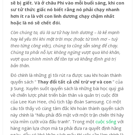
sẽ bị giết. Và ở châu Phi vào mỗi buổi sáng, khi con
sư tử thức giấc nó biết rằng nó phải chạy nhanh
hơn ít ra là với con linh dương chạy chậm nhất
hoặc là nó sẽ chết đói.
Còn chúng ta, dù là sư tử hay linh dương – là kẻ mạnh
hay kẻ yếu thì khi mặt trời mọc (hoặc từ tinh mơ – tuỳ
theo từng công việc), chúng ta cũng sẵn sàng để chạy.
Chúng ta phải nỗ lực không ngừng vượt qua khó khăn,
vượt qua chính mình để tồn tại và khẳng định giá trị
bản thân.
Đó chính là những gì tôi rút ra được sau khi hoàn thành
quyển sách “
Thay đổi tất cả chỉ trừ vợ và con
” của
Ji Sung. Xuyên suốt quyển sách là những bài học quý giá
về chiến lược phát triển bản thân và quản trị cuộc đời
của Lee Kun Hee, chủ tịch tập đoàn Samsung. Có một
câu tôi thấy vô cùng tâm đắc khi hoàn thành quyển sách
này chính là “Nếu phải đối mặt với một trận chiến thì hãy
vừa mỉm cười vừa đấu tranh”. Trong một
cuộc sống
với
hàng ngàn lựa chọn mà ta phải đưa ra quyết định hằng
ngày, dẫu có khó khăn cách mấy thì việc cần làm chính là