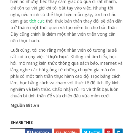
hiện nó nhưng tiếc thay cảm giác đó qua đi rất nhanh,
chỉ tồn tại vài giờ khi tôi bắt tay vào việc. Nhưng tôi
nghĩ, nếu mình có thể thực hiện mỗi ngày, tôi tin chắc
cảm giác
tích cực
thôi thúc bản thân thay đổi sẽ dần dần
trở thành một thói quen và tạo niềm tin cho bản thân.
Đây cũng chính là điểm một nhân viên triển vọng cần
nên thực hành.
Cuối cùng, tôi cho rằng một nhân viên có tương lai sẽ
rất coi trọng việc “
thực học
”. Không chỉ tìm hiểu, học
hỏi, mở mang kiến thức thông qua sách báo, internet và
lắng nghe các bài giảng từ những chuyên gia mà còn
phải có một tinh thần thực hành cao độ. Học bằng cách
làm, học bằng cách va chạm với thực tế để tích lũy kinh
nghiệm và kiến thức. Chấp nhận rủi ro và thất bại, luôn
chuẩn bị tinh thần để vừa chiến đấu vừa mỉm cười.
Nguồn Bit.vn
SHARE THIS
Facebook
Google+
Twitter