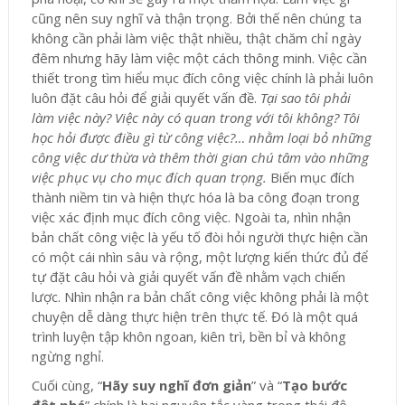
cũng nên suy nghĩ và thận trọng. Bởi thế nên chúng ta
không cần phải làm việc thật nhiều, thật chăm chỉ ngày
đêm nhưng hãy làm việc một cách thông minh. Việc cần
thiết trong tìm hiểu mục đích công việc chính là phải luôn
luôn đặt câu hỏi để giải quyết vấn đề.
Tại sao tôi phải
làm việc này? Việc này có quan trong với tôi không? Tôi
học hỏi được điều gì từ công việc?… nhằm loại bỏ những
công việc dư thừa và thêm thời gian chú tâm vào những
việc phục vụ cho mục đích quan trọng.
Biến mục đích
thành niềm tin và hiện thực hóa là ba công đoạn trong
việc xác định mục đích công việc. Ngoài ta, nhìn nhận
bản chất công việc là yếu tố đòi hỏi người thực hiện cần
có một cái nhìn sâu và rộng, một lượng kiến thức đủ để
tự đặt câu hỏi và giải quyết vấn đề nhằm vạch chiến
lược. Nhìn nhận ra bản chất công việc không phải là một
chuyện dễ dàng thực hiện trên thực tế. Đó là một quá
trình luyện tập khôn ngoan, kiên trì, bền bỉ và không
ngừng nghỉ.
Cuối cùng, “
Hãy suy nghĩ đơn giản
” và “
Tạo bước
đột phá
” chính là hai nguyên tắc vàng trong thái độ