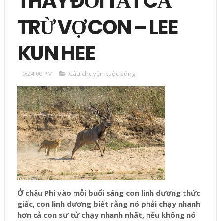
THAY ĐỔI TẤT CẢ
TRỪ VỢ CON – LEE
KUN HEE
9:24:00 PM
Câu chuyện cuộc sống
Ở châu Phi vào mỗi buổi sáng con linh dương thức
giấc, con linh dương biết rằng nó phải chạy nhanh
hơn cả con sư tử chạy nhanh nhất, nếu không nó