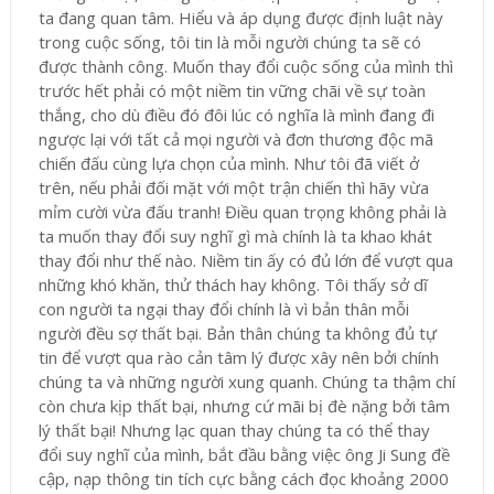
ta đang quan tâm. Hiểu và áp dụng được định luật này
trong cuộc sống, tôi tin là mỗi người chúng ta sẽ có
được thành công. Muốn thay đổi cuộc sống của mình thì
trước hết phải có một niềm tin vững chãi về sự toàn
thắng, cho dù điều đó đôi lúc có nghĩa là mình đang đi
ngược lại với tất cả mọi người và đơn thương độc mã
chiến đấu cùng lựa chọn của mình. Như tôi đã viết ở
trên, nếu phải đối mặt với một trận chiến thì hãy vừa
mỉm cười vừa đấu tranh! Điều quan trọng không phải là
ta muốn thay đổi suy nghĩ gì mà chính là ta khao khát
thay đổi như thế nào. Niềm tin ấy có đủ lớn để vượt qua
những khó khăn, thử thách hay không. Tôi thấy sở dĩ
con người ta ngại thay đổi chính là vì bản thân mỗi
người đều sợ thất bại. Bản thân chúng ta không đủ tự
tin để vượt qua rào cản tâm lý được xây nên bởi chính
chúng ta và những người xung quanh. Chúng ta thậm chí
còn chưa kịp thất bại, nhưng cứ mãi bị đè nặng bởi tâm
lý thất bại! Nhưng lạc quan thay chúng ta có thể thay
đổi suy nghĩ của mình, bắt đầu bằng việc ông Ji Sung đề
cập, nạp thông tin tích cực bằng cách đọc khoảng 2000