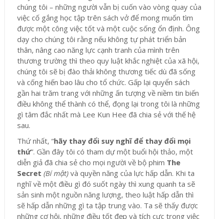
chúng tôi – những người vẫn bị cuốn vào vòng quay của
việc cố gắng học tập trên sách vở để mong muốn tìm
được một công việc tốt và một cuộc sống ổn định. Ông
dạy cho chúng tôi rằng nếu không tự phát triển bản
thân, nâng cao năng lực cạnh tranh của mình trên
thương trường thì theo quy luật khắc nghiệt của xã hội,
chúng tôi sẽ bị đào thải không thương tiếc dù đã sống
và cống hiến bao lâu cho tổ chức. Gấp lại quyển sách
gần hai trăm trang với những ấn tượng về niềm tin biến
điều không thể thành có thể, đọng lại trong tôi là những
gì tâm đắc nhất mà Lee Kun Hee đã chia sẻ với thế hệ
sau.
Thứ nhất, “
hãy thay đổi suy nghĩ để thay đổi mọi
thứ
”. Gần đây tôi có tham dự một buổi hội thảo, một
diễn giả đã chia sẻ cho mọi người về bộ phim
The
Secret
(Bí mật)
và quyền năng của lực hấp dẫn. Khi ta
nghĩ về một điều gì đó suốt ngày thì xung quanh ta sẽ
sản sinh một nguồn năng lượng, theo luật hấp dẫn thì
sẽ hấp dẫn những gì ta tập trung vào. Ta sẽ thấy được
những cơ hội, những điều tốt đẹp và tích cực trong việc