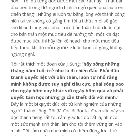
hơn… Tôi đã từng đọc được một câu rất hay: “Thất bại
đầu tiên trong đời người chính là ngủ quên quá lâu trên
chiến thắng”. Những ai luôn tự bằng lòng với thành công
hiện tại và không cố gắng tìm tòi tri thức mới sẽ gặp
khó khan trong việc phát triển bản thân. Luôn luôn đặt
cho bản thân một mục tiêu để hướng tới, một khi đạt
được mục tiêu thì hãy lên kế hoạch cho một mục tiêu
tiếp theo, khi đó mỗi người sẽ luôn luôn cố gắng không
ngừng nghỉ.
Tôi rất thích một đoạn của Ji Sung: “
hãy sống những
tháng năm tuổi trẻ như là đi chiến đấu. Phải đấu
tranh quyết liệt với bản thân, luôn tự nhủ rằng
mình không được suy nghĩ tiêu cực, phải sống sao
cho ngày hôm nay khác với ngày hôm qua và phải
quyết tâm học những gì cần thiết đối với mình.
”
Đây là một bí quyết đúc kết từ kinh nghiệm của những
người thành công. Tôi đã đọc đi đọc lại đoạn văn này và
đọc thành tiếng rất to, cảm giác lúc đó rất lạ, như có
một sức mạnh tinh thần làm cho tôi thêm vững tin vào
mình. Tôi cảm nhận như mình có thêm động lực thực