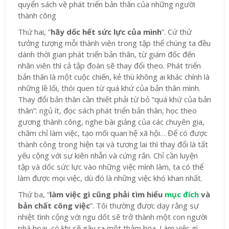
quyển sách về phát triển bản thân của những người
thành công
Thứ hai, “
hãy dốc hết sức lực của mình
”. Cứ thử
tưởng tượng mỗi thành viên trong tập thể chúng ta đều
dành thời gian phát triển bản thân, từ giám đốc đến
nhân viên thì cả tập đoàn sẽ thay đổi theo. Phát triển
bản thân là một cuộc chiến, kẻ thù không ai khác chính là
những lề lối, thói quen từ quá khứ của bản thân mình.
Thay đổi bản thân cần thiết phải từ bỏ “quá khứ của bản
thân”: ngủ ít, đọc sách phát triển bản thân, học theo
gương thành công, nghe bài giảng của các chuyên gia,
chăm chỉ làm việc, tạo mối quan hệ xã hội… Để có được
thành công trong hiện tại và tương lai thì thay đổi là tất
yếu cộng với sự kiên nhẫn và cứng rắn. Chỉ cần luyện
tập và dốc sức lực vào những việc mình làm, ta có thể
làm được mọi việc, dù đó là những việc khó khan nhất.
Thứ ba, “
làm việc gì cũng phải tìm hiểu
mục đích
và
bản chất công việc
”. Tôi thường được dạy rằng sự
nhiệt tình cộng với ngu dốt sẽ trở thành một con người
phá hoại, có khi sẽ gây ra một thảm họa. Làm việc gì