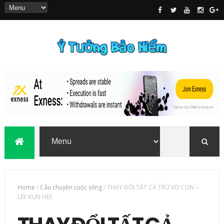
Home
/
Câu chuyện cuộc sống
/
THAY ĐỔI TẤT CẢ TRỪ VỢ CON –
LEE KUN HEE