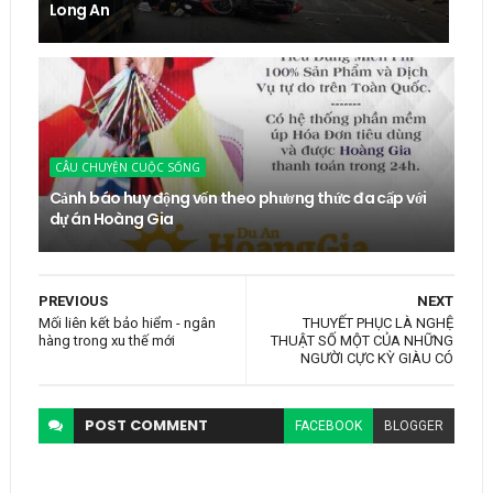
Long An
CÂU CHUYỆN CUỘC SỐNG
Cảnh báo huy động vốn theo phương thức đa cấp với
dự án Hoàng Gia
PREVIOUS
NEXT
Mối liên kết bảo hiểm - ngân
THUYẾT PHỤC LÀ NGHỆ
hàng trong xu thế mới
THUẬT SỐ MỘT CỦA NHỮNG
NGƯỜI CỰC KỲ GIÀU CÓ
POST
COMMENT
FACEBOOK
BLOGGER