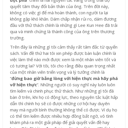
quyết tâm thay đổi bản thân của ông. Trên đời này,
không có việc gì để mà hoàn thành, con người ta lại
không gặp khó khăn. Dám chấp nhận rủi ro, dám đương
đầu với thử thách chính là những gì Lee Kun Hee đã trải
qua và minh chứng là thành công của ông trên thương
trường.
Trên đây là những gì tôi cảm thấy rất tâm đắc từ quyển
sách. Vấn đề thứ hai tôi xin phép được bàn luận chính là
việc làm thế nào mới được xem là một nhân viên tốt và
có tương lai? Với tôi, tôi cho rằng điều quan trọng nhất
của một nhân viên triển vọng và lý tưởng chính là
“
đừng bao giờ bằng lòng với hiện thực mà hãy phá
vỡ hiện thực
”. Những người có suy nghĩ này luôn luôn
tìm kiếm và chinh phục thử thách. Như những gì tôi đã
bàn ở trên, khi họ có động lực, theo nguyên tắc luật hấp
dẫn thì chính họ sẽ có được những cơ hội hay duyên
may mà người bình thường không thể có được. Ví dụ họ
có thể tìm kiếm được nhiều hợp đồng bất ngờ, vô tình
khám phá ra một giải pháp để giải quyết vấn đề hay