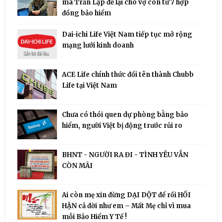
mà Trần Lập để lại cho vợ con từ 7 hợp
đồng bảo hiểm
Dai-ichi Life Việt Nam tiếp tục mở rộng
mạng lưới kinh doanh
ACE Life chính thức đổi tên thành Chubb
Life tại Việt Nam
Chưa có thói quen dự phòng bằng bảo
hiểm, người Việt bị động trước rủi ro
BHNT - NGƯỜI RA ĐI - TÌNH YÊU VẪN
CÒN MÃI
Ai còn mẹ xin đừng DẠI DỘT để rồi HỐI
HẬN cả đời như em – Mất Mẹ chỉ vì mua
mỗi Bảo Hiểm Y Tế !