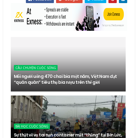
CÂU CHUYỆN CUỘC SỐNG
Mỗi người uống 470 chai bia một năm, Việt Nam đạt
“quán quân” tiêu thụ bia rượu trên thế giới
BÀI HỌC CUỘC SỐNG
Sự thật về vụ tai nạn container mất “thắng” tại Bến Lức,