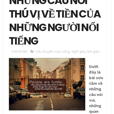
NHỮNG CÂU NÓI
THÚ VỊ VỀ TIỀN CỦA
NHỮNG NGƯỜI NỔI
TIẾNG
9:00:00 AM
Câu chuyện cuộc sống
,
Nghĩ giàu làm giàu
Dưới
đây là
bài sưu
tầm về
những
câu nói
vui,
những
quan