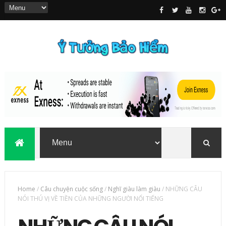
Home
/
Câu chuyện cuộc sống
/
Nghĩ giàu làm giàu
/
NHỮNG CÂU
NÓI THÚ VỊ VỀ TIỀN CỦA NHỮNG NGƯỜI NỔI TIẾNG