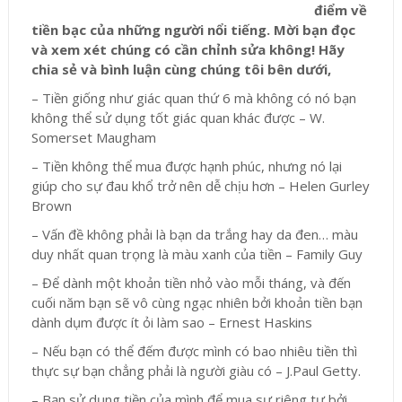
điểm về
tiền bạc của những người nổi tiếng. Mời bạn đọc
và xem xét chúng có cần chỉnh sửa không! Hãy
chia sẻ và bình luận cùng chúng tôi bên dưới,
– Tiền giống như giác quan thứ 6 mà không có nó bạn
không thể sử dụng tốt giác quan khác được – W.
Somerset Maugham
– Tiền không thể mua được hạnh phúc, nhưng nó lại
giúp cho sự đau khổ trở nên dễ chịu hơn – Helen Gurley
Brown
– Vấn đề không phải là bạn da trắng hay da đen… màu
duy nhất quan trọng là màu xanh của tiền – Family Guy
– Để dành một khoản tiền nhỏ vào mỗi tháng, và đến
cuối năm bạn sẽ vô cùng ngạc nhiên bởi khoản tiền bạn
dành dụm được ít ỏi làm sao – Ernest Haskins
– Nếu bạn có thể đếm được mình có bao nhiêu tiền thì
thực sự bạn chẳng phải là người giàu có – J.Paul Getty.
– Bạn sử dụng tiền của mình để mua sự riêng tư bởi