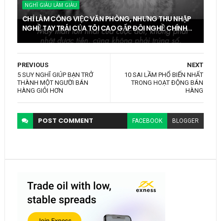
NGHĨ GIÀU LÀM GIÀU
CHỈ LÀM CÔNG VIỆC VĂN PHÒNG, NHƯNG THU NHẬP
NGHỀ TAY TRÁI CỦA TÔI CAO GẤP ĐÔI NGHỀ CHÍNH...
PREVIOUS
NEXT
5 SUY NGHĨ GIÚP BẠN TRỞ
10 SAI LẦM PHỔ BIẾN NHẤT
THÀNH MỘT NGƯỜI BÁN
TRONG HOẠT ĐỘNG BÁN
HÀNG GIỎI HƠN
HÀNG
POST
COMMENT
FACEBOOK
BLOGGER