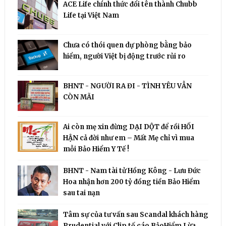
ACE Life chính thức đổi tên thành Chubb
Life tại Việt Nam
Chưa có thói quen dự phòng bằng bảo
hiểm, người Việt bị động trước rủi ro
BHNT - NGƯỜI RA ĐI - TÌNH YÊU VẪN
CÒN MÃI
Ai còn mẹ xin đừng DẠI DỘT để rồi HỐI
HẬN cả đời như em – Mất Mẹ chỉ vì mua
mỗi Bảo Hiểm Y Tế !
BHNT - Nam tài tử Hồng Kông - Lưu Đức
Hoa nhận hơn 200 tỷ đồng tiền Bảo Hiểm
sau tai nạn
Tâm sự của tư vấn sau Scandal khách hàng
Prudential với Clip tố cáo BảoHiểm Lừa