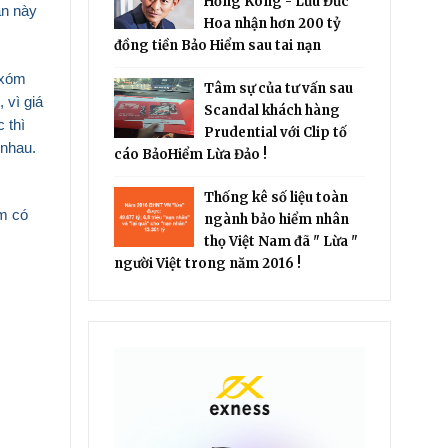
Hồng Kông - Lưu Đức
ân này
Hoa nhận hơn 200 tỷ
đồng tiền Bảo Hiểm sau tai nạn
 xóm
Tâm sự của tư vấn sau
 vì giá
Scandal khách hàng
 thì
Prudential với Clip tố
 nhau.
cáo BảoHiểm Lừa Đảo !
Thống kê số liệu toàn
óm có
ngành bảo hiểm nhân
thọ Việt Nam đã " Lừa "
người Việt trong năm 2016 !