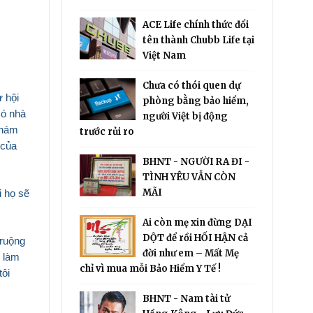
ACE Life chính thức đổi
tên thành Chubb Life tại
Việt Nam
Chưa có thói quen dự
ự hội
phòng bằng bảo hiểm,
Có nhà
người Việt bị động
khám
trước rủi ro
 của
BHNT - NGƯỜI RA ĐI -
TÌNH YÊU VẪN CÒN
MÃI
i họ sẽ
Ai còn mẹ xin đừng DẠI
DỘT để rồi HỐI HẬN cả
 ruộng
đời như em – Mất Mẹ
ẽ làm
chỉ vì mua mỗi Bảo Hiểm Y Tế !
tôi
BHNT - Nam tài tử