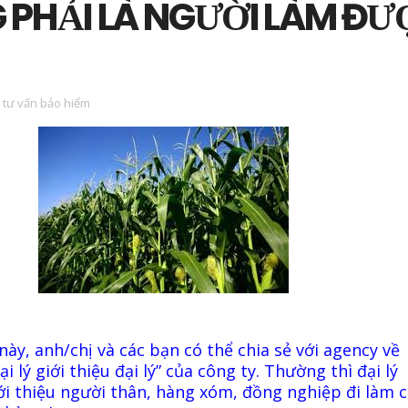
PHẢI LÀ NGƯỜI LÀM ĐƯ
 tư vấn bảo hiểm
này, anh/chị và các bạn có thể chia sẻ với agency về
i lý giới thiệu đại lý” của công ty. Thường thì đại lý
i thiệu người thân, hàng xóm, đồng nghiệp đi làm 