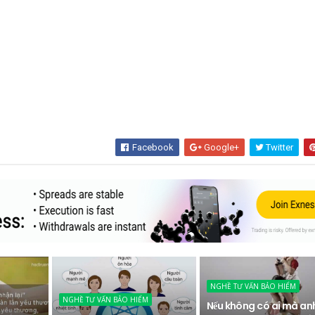
Facebook
Google+
Twitter
NGHỀ TƯ VẤN BẢO HIỂM
NGHỀ TƯ VẤN BẢO HIỂM
Nếu không có ai mà an