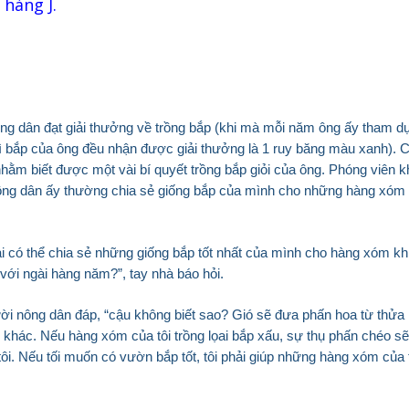
 hàng J.
ông dân đạt giải thưởng về trồng bắp (khi mà mỗi năm ông ấy tham d
hì bắp của ông đều nhận được giải thưởng là 1 ruy băng màu xanh). 
hằm biết được một vài bí quyết trồng bắp giỏi của ông. Phóng viên 
ông dân ấy thường chia sẻ giống bắp của mình cho những hàng xóm
i có thể chia sẻ những giống bắp tốt nhất của mình cho hàng xóm kh
h với ngài hàng năm?”, tay nhà báo hỏi.
ười nông dân đáp, “cậu không biết sao? Gió sẽ đưa phấn hoa từ thửa
 khác. Nếu hàng xóm của tôi trồng lọai bắp xấu, sự thụ phấn chéo s
i. Nếu tối muốn có vườn bắp tốt, tôi phải giúp những hàng xóm của 