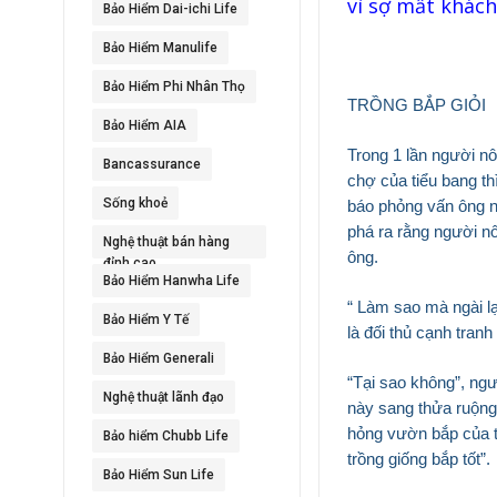
vì sợ mất khách
Bảo Hiểm Dai-ichi Life
Bảo Hiểm Manulife
Bảo Hiểm Phi Nhân Thọ
TRỒNG BẮP GIỎI
Bảo Hiểm AIA
Trong 1 lần người n
Bancassurance
chợ của tiểu bang t
Sống khoẻ
báo phỏng vấn ông n
phá ra rằng người n
Nghệ thuật bán hàng
ông.
đỉnh cao
Bảo Hiểm Hanwha Life
“ Làm sao mà ngài lạ
Bảo Hiểm Y Tế
là đối thủ cạnh tran
Bảo Hiểm Generali
“Tại sao không”, ng
Nghệ thuật lãnh đạo
này sang thửa ruộng
hỏng vườn bắp của tô
Bảo hiểm Chubb Life
trồng giống bắp tốt”.
Bảo Hiểm Sun Life