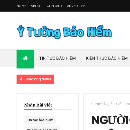
HOME
ABOUT
CONTACT
ADVERTISE
TIN TỨC BẢO HIỂM
KIẾN THỨC BẢO HIỂM
Breaking News
Home
/
Nghề tư vấn bả
Nhãn Bài Viết
NGƯỜI 
Tin tức bảo hiểm