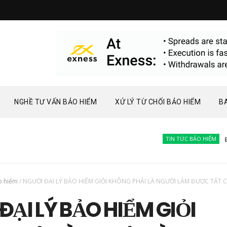
NGHỀ TƯ VẤN BẢO HIỂM
XỬ LÝ TỪ CHỐI BẢO HIỂM
B
TIN TỨC BẢO HIỂM
Bàn v
o hiểm
/
NGƯỜI ĐẠI LÝ BẢO HIỂM GIỎI KHÔNG PHẢI LÀ NGƯỜI LÀM ĐƯỢC TẤT 
ĐẠI LÝ BẢO HIỂM GIỎI