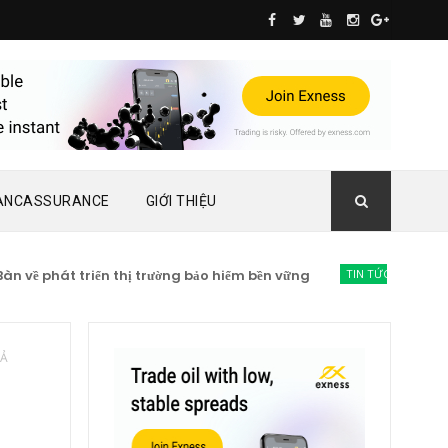
ANCASSURANCE
GIỚI THIỆU
ề phát triển thị trường bảo hiểm bền vững
TIN TỨC BẢO HIỂM
Lạ
CẢ