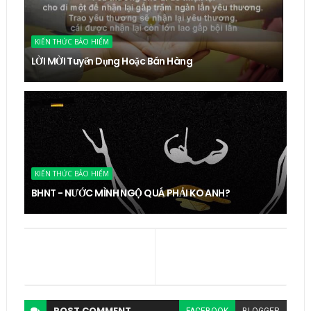
KIẾN THỨC BẢO HIỂM
LỜI MỜI Tuyển Dụng Hoặc Bán Hàng
KIẾN THỨC BẢO HIỂM
BHNT - NƯỚC MÌNH NGỘ QUÁ PHẢI KO ANH?
POST
COMMENT