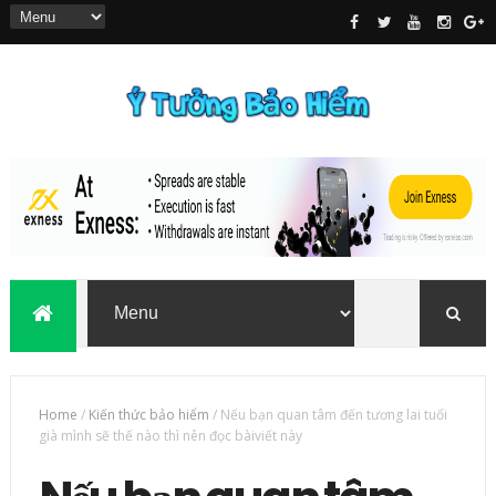
Home
/
Kiến thức bảo hiểm
/
Nếu bạn quan tâm đến tương lai tuổi
già mình sẽ thế nào thì nên đọc bàiviết này