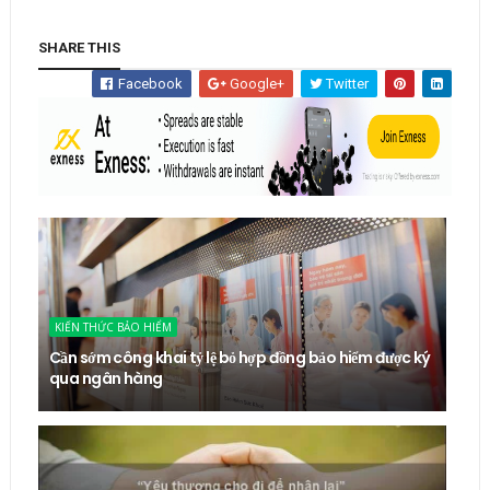
SHARE THIS
Facebook
Google+
Twitter
KIẾN THỨC BẢO HIỂM
Cần sớm công khai tỷ lệ bỏ hợp đồng bảo hiểm được ký
qua ngân hàng