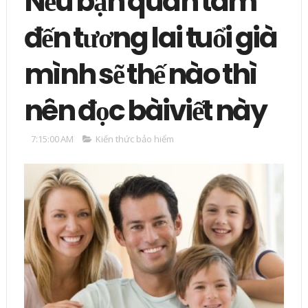
Nếu bạn quan tâm
đến tương lai tuổi già
mình sẽ thế nào thì
nên đọc bàiviết này
7:15:00 AM
Kiến thức bảo hiểm