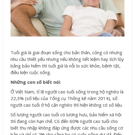
Tuổi già là giai đoạn sống cho bản thân, cũng có nhưng
nhu cầu thiết yếu nhưng nếu không tiết kiệm hay tích lũy
bằng bảo hiểm thì tuổi già là nỗi lo sức khỏe, bệnh tật,
điều kiện cuộc sống.
Những con số biết nói
Ở Việt Nam, tỉ lệ người cao tuổi sống trong hộ nghèo là
22,3% (số liệu của Tổng cụ Thống kê năm 2014), số
người cao tuổi ở hộ cận nghèo thì hiện không có số liệu.
Số lượng người cao tuổi có lương hưu, bảo hiểm xã hội
thì đang còn hạn chế. Có đến 60% người cao tuổi cho
biết thu nhập không đáp ứng được các nhu cầu sống cơ
bản và chỉ có 2% cho rằng họ có cuộc sống dư dả. Đến