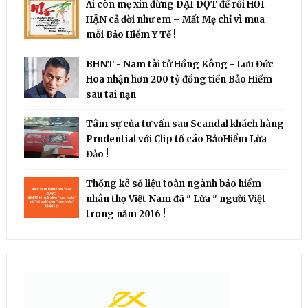
Ai còn mẹ xin đừng DẠI DỘT để rồi HỐI
HẬN cả đời như em – Mất Mẹ chỉ vì mua
mỗi Bảo Hiểm Y Tế !
BHNT - Nam tài tử Hồng Kông - Lưu Đức
Hoa nhận hơn 200 tỷ đồng tiền Bảo Hiểm
sau tai nạn
Tâm sự của tư vấn sau Scandal khách hàng
Prudential với Clip tố cáo BảoHiểm Lừa
Đảo !
Thống kê số liệu toàn ngành bảo hiểm
nhân thọ Việt Nam đã " Lừa " người Việt
trong năm 2016 !