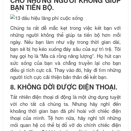
CHO NHỮNG NGƯỜI KHÔNG GIÚP
BẠN TIẾN BỘ.
Chúng ta rất dễ mắc kẹt trong việc kết bạn với
những người không thể giúp ta tiến bộ hơn mỗi
ngày. Nếu bạn làm như vậy trong thời gian dài,
bạn sẽ bị họ kéo xuống đáy sâu của sự trì trệ. Tôi
hay gọi họ là “Ma cà rồng năng lượng”. Họ hút cạn
sức sống của bạn và chẳng truyền lại cho bạn
điều gì tích cực cả. Thay vào đó, hãy đi tìm những
người tích cực cải thiện bản thân để kết bạn.
8. KHÔNG DỜI ĐƯỢC ĐIỆN THOẠI.
Tất nhiên điện thoại di động là một ứng dụng tuyệt
vời cho tất cả chúng ta. Nhưng hãy nghĩ đến
khoảng thời gian bạn đã phí hoài với chiếc điện
thoại của mình. Tệ hơn nữa, hãy nghĩ tới những
mối quan hệ có thể bị đổ vỡ do chính chiếc điện