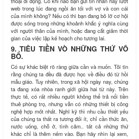
thoại di động. Có khi nào bạn gửi tin nhắn hay lướt
web trong lúc đang ngồi ăn tối với vợ và con cái
của mình không? Nếu có thì bạn đang bỏ lỡ cơ hội
được sống trong những khoảnh khắc ý nghĩa cùng
với người thân của mình, hoặc đang cắt giảm thời
gian của việc lập kế hoạch cho tương lai.
9. TIÊU TIỀN VÒ NHỮNG THỨ VÔ
BỔ.
Có sự khác biệt rõ ràng giữa cần và muốn. Tôi tin
rằng chúng ta đều đã được học về điều đó từ hồi
mẫu giáo. Tuy nhiên, trong xã hội ngày nay, chúng
ta đang xóa nhòa ranh giới giữa hai từ này. Trên
thực tế, có rất nhiều người không thể trả nổi tiền
thuê phòng trọ, nhưng vẫn có những thiết bị công
nghệ hợp mốt nhất. Nghĩ kỹ thì nhu cầu thiết yếu
của chúng ta thất ra tương đối ít, chỉ cần thức ăn,
nước uống, chỗ ở, tình cảm.. tất cả những thứ
khác chỉ là thêm nếm vào. Bạn hãy nhìn lại xem,