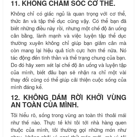
11. KHÔNG CHĂM SÓC CƠ THỂ.
Không chỉ có giấc ngủ là quan trọng với cơ thể,
thức ăn và tập thể dục cũng vậy. Có thể bạn đã
biết những điều này rồi, nhưng một chế độ ăn uống
cân bằng, lành mạnh và việc luyện tập thể dục
thường xuyên không chỉ giúp bạn giảm cân mà
còn mang lại hiệu quả tích cực hơn thế nữa. Nó
tác động đến tinh thần và thể trạng chung của bạn.
Do đó hãy xem xét lại chế độ ăn uống và luyện tập
của mình, biết đâu bạn sẽ nhận ra chỉ một vài
thay đổi cũng có thể giúp cải thiện cuộc sống của
mình đáng kể.
12. KHÔNG DÁM RỜI KHỞI VÙNG
AN TOÀN CỦA MÌNH.
Tôi hiểu rõ, sống trong vùng an toàn thì thoải mái
như thế nào. Thực tế khi tôi tới nhà hàng quen
thuộc của mình, tôi thường gọi những món như
nhau, không phải vì ngại thử món mới, mà vì tôi