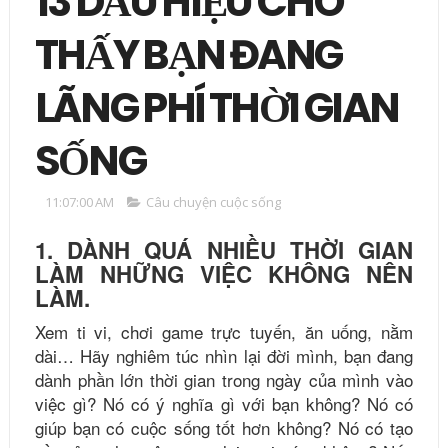
13 DẤU HIỆU CHO
THẤY BẠN ĐANG
LÃNG PHÍ THỜI GIAN
SỐNG
11:07:00 AM
Câu chuyện cuộc sống
1. DÀNH QUÁ NHIỀU THỜI GIAN
LÀM NHỮNG VIỆC KHÔNG NÊN
LÀM.
Xem ti vi, chơi game trực tuyến, ăn uống, nằm
dài… Hãy nghiêm túc nhìn lại đời mình, bạn đang
dành phần lớn thời gian trong ngày của mình vào
việc gì? Nó có ý nghĩa gì với bạn không? Nó có
giúp bạn có cuộc sống tốt hơn không? Nó có tạo