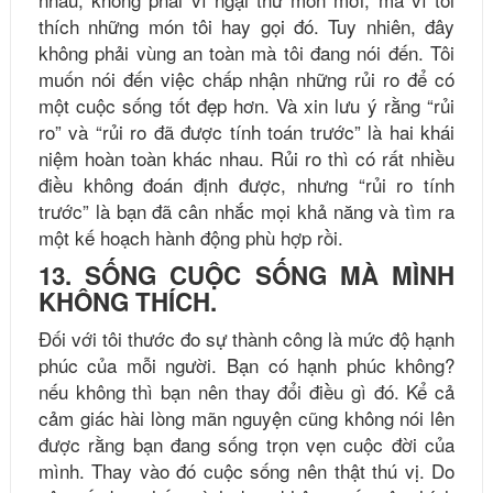
thích những món tôi hay gọi đó. Tuy nhiên, đây
không phải vùng an toàn mà tôi đang nói đến. Tôi
muốn nói đến việc chấp nhận những rủi ro để có
một cuộc sống tốt đẹp hơn. Và xin lưu ý rằng “rủi
ro” và “rủi ro đã được tính toán trước” là hai khái
niệm hoàn toàn khác nhau. Rủi ro thì có rất nhiều
điều không đoán định được, nhưng “rủi ro tính
trước” là bạn đã cân nhắc mọi khả năng và tìm ra
một kế hoạch hành động phù hợp rồi.
13. SỐNG CUỘC SỐNG MÀ MÌNH
KHÔNG THÍCH.
Đối với tôi thước đo sự thành công là mức độ hạnh
phúc của mỗi người. Bạn có hạnh phúc không?
nếu không thì bạn nên thay đổi điều gì đó. Kể cả
cảm giác hài lòng mãn nguyện cũng không nói lên
được rằng bạn đang sống trọn vẹn cuộc đời của
mình. Thay vào đó cuộc sống nên thật thú vị. Do