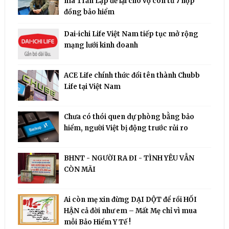
mà Trần Lập để lại cho vợ con từ 7 hợp
đồng bảo hiểm
Dai-ichi Life Việt Nam tiếp tục mở rộng
mạng lưới kinh doanh
ACE Life chính thức đổi tên thành Chubb
Life tại Việt Nam
Chưa có thói quen dự phòng bằng bảo
hiểm, người Việt bị động trước rủi ro
BHNT - NGƯỜI RA ĐI - TÌNH YÊU VẪN
CÒN MÃI
Ai còn mẹ xin đừng DẠI DỘT để rồi HỐI
HẬN cả đời như em – Mất Mẹ chỉ vì mua
mỗi Bảo Hiểm Y Tế !