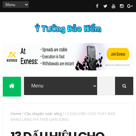
Home
/
Câu chuyện cuộc sống
/
13 DẤU HIỆU CHO THẤY BẠN
ĐANG LÃNG PHÍ THỜI GIAN SỐNG