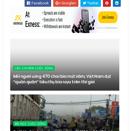
Facebook
Google+
Twitter
CÂU CHUYỆN CUỘC SỐNG
Mỗi người uống 470 chai bia một năm, Việt Nam đạt
“quán quân” tiêu thụ bia rượu trên thế giới
BÀI HỌC CUỘC SỐNG