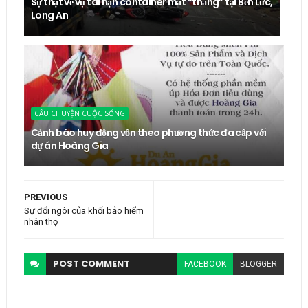
Sự thật về vụ tai nạn container mất “thắng” tại Bến Lức,
Long An
CÂU CHUYỆN CUỘC SỐNG
Cảnh báo huy động vốn theo phương thức đa cấp với
dự án Hoàng Gia
PREVIOUS
Sự đổi ngôi của khối bảo hiểm
nhân thọ
POST
COMMENT
FACEBOOK
BLOGGER