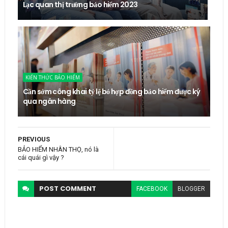
Lạc quan thị trường bảo hiểm 2023
KIẾN THỨC BẢO HIỂM
Cần sớm công khai tỷ lệ bỏ hợp đồng bảo hiểm được ký
qua ngân hàng
PREVIOUS
BẢO HIỂM NHÂN THỌ, nó là
cái quái gì vậy ?
POST
COMMENT
FACEBOOK
BLOGGER