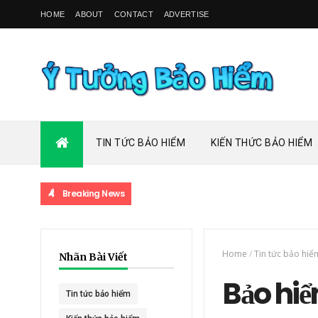
HOME
ABOUT
CONTACT
ADVERTISE
TIN TỨC BẢO HIỂM
KIẾN THỨC BẢO HIỂM
Breaking News
Home
/
Tin tức bảo hiể
Nhãn Bài Viết
Bảo hiể
Tin tức bảo hiểm