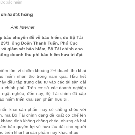
 tức bảo hiểm
Ảnh Internet
p báo chuyên đề về bảo hiểm, do Bộ Tài
 29/3, ông Doãn Thanh Tuấn, Phó Cục
 và giám sát bảo hiểm, Bộ Tài chính cho
 tổng doanh thu phí bảo hiểm hưu trí đạt
hiêm tốn, vì chiếm khoảng 2% doanh thu khai
ảo hiểm nhân thọ trong năm qua. Hầu hết
ày đều tập trung đầu tư vào các tài sản dài
hiếu chính phủ. Trên cơ sở các doanh nghiệp
í ngặt nghèo, đến nay, Bộ Tài chính đã cấp
ảo hiểm triển khai sản phẩm hưu trí.
triển khai sản phẩm này có chồng chéo với
ện, mà Bộ Tài chính đang đề xuất cơ chế lên
 khẳng định không chồng chéo, nhưng cả hai
ảm bảo quyền lợi về hưu lâu dài cho người
c triển khai hai sản phẩm này khác nhau.