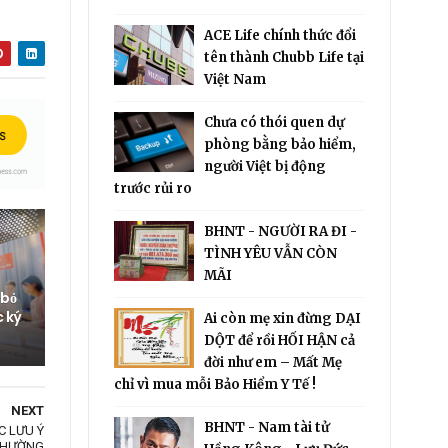
ACE Life chính thức đổi
tên thành Chubb Life tại
Việt Nam
Chưa có thói quen dự
phòng bằng bảo hiểm,
người Việt bị động
trước rủi ro
BHNT - NGƯỜI RA ĐI -
TÌNH YÊU VẪN CÒN
MÃI
 bỏ
c ký
Ai còn mẹ xin đừng DẠI
DỘT để rồi HỐI HẬN cả
đời như em – Mất Mẹ
chỉ vì mua mỗi Bảo Hiểm Y Tế !
NEXT
BHNT - Nam tài tử
C LƯU Ý
 THƯỜNG