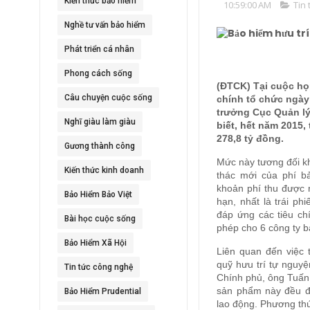
Kiến thức bảo hiểm
10:59:00 AM
Tin
Nghề tư vấn bảo hiểm
Phát triển cá nhân
Phong cách sống
(ĐTCK) Tại cuộc họ
Câu chuyện cuộc sống
chính tổ chức ngày
trưởng Cục Quản lý
Nghĩ giàu làm giàu
biết, hết năm 2015,
278,8 tỷ đồng.
Gương thành công
Mức này tương đối k
Kiến thức kinh doanh
thác mới của phí b
khoản phí thu được n
Bảo Hiểm Bảo Việt
hạn, nhất là trái p
đáp ứng các tiêu ch
Bài học cuộc sống
phép cho 6 công ty b
Bảo Hiểm Xã Hội
Liên quan đến việc 
quỹ hưu trí tự nguy
Tin tức công nghệ
Chính phủ, ông Tuấn
sản phẩm này đều đ
Bảo Hiểm Prudential
lao động. Phương thứ