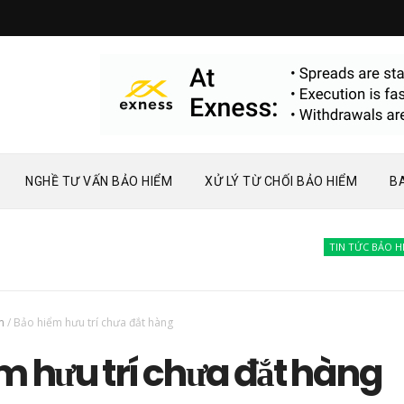
NGHỀ TƯ VẤN BẢO HIỂM
XỬ LÝ TỪ CHỐI BẢO HIỂM
B
TIN TỨC BẢO HIỂM
m
/
Bảo hiểm hưu trí chưa đắt hàng
m hưu trí chưa đắt hàng