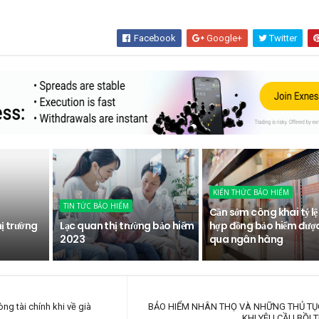
Facebook
Google+
Twitter
KIẾN THỨC BẢO HIỂM
TIN TỨC BẢO HIỂM
Cần sớm công khai tỷ lệ
hị trường
Lạc quan thị trường bảo hiểm
hợp đồng bảo hiểm đượ
2023
qua ngân hàng
g tài chính khi về già
BẢO HIỂM NHÂN THỌ VÀ NHỮNG THỦ TỤ
KHI YÊU CẦU BỒI