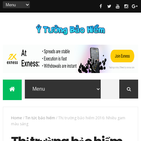
Home
/
Tin tức bảo hiểm
/
Thị trường bảo hiểm 2016: Nhiều gam
màu sáng