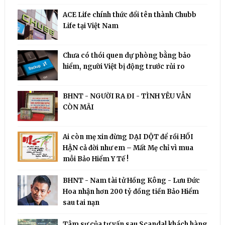
ACE Life chính thức đổi tên thành Chubb
Life tại Việt Nam
Chưa có thói quen dự phòng bằng bảo
hiểm, người Việt bị động trước rủi ro
BHNT - NGƯỜI RA ĐI - TÌNH YÊU VẪN
CÒN MÃI
Ai còn mẹ xin đừng DẠI DỘT để rồi HỐI
HẬN cả đời như em – Mất Mẹ chỉ vì mua
mỗi Bảo Hiểm Y Tế !
BHNT - Nam tài tử Hồng Kông - Lưu Đức
Hoa nhận hơn 200 tỷ đồng tiền Bảo Hiểm
sau tai nạn
Tâm sự của tư vấn sau Scandal khách hàng