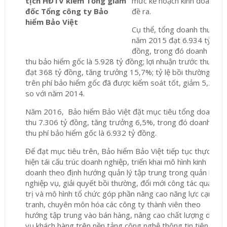
tịch HĐTV kiêm Tổng giám
mức kế hoạch kinh doanh
đốc
Tổng công ty Bảo
đề ra.
hiểm Bảo Việt
Cụ thể, tổng doanh thu
năm 2015 đạt 6.934 tỷ
đồng, trong đó doanh
thu bảo hiểm gốc là 5.928 tỷ đồng; lợi nhuận trước thuế
đạt 368 tỷ đồng, tăng trưởng 15,7%; tỷ lệ bồi thường
trên phí bảo hiểm gốc đã được kiểm soát tốt, giảm 5,2%
so với năm 2014.
Năm 2016, Bảo hiểm Bảo Việt đặt mục tiêu tổng doanh
thu 7.306 tỷ đồng, tăng trưởng 6,5%, trong đó doanh
thu phí bảo hiểm gốc là 6.932 tỷ đồng.
Để đạt mục tiêu trên, Bảo hiểm Bảo Việt tiếp tục thực
hiện tái cấu trúc doanh nghiệp, triển khai mô hình kinh
doanh theo định hướng quản lý tập trung trong quản lý
nghiệp vụ, giải quyết bồi thường, đổi mới công tác quản
trị và mô hình tổ chức góp phần nâng cao năng lực cạnh
tranh, chuyên môn hóa các công ty thành viên theo
hướng tập trung vào bán hàng, nâng cao chất lượng dịch
vụ khách hàng trên nền tảng công nghệ thông tin tiên