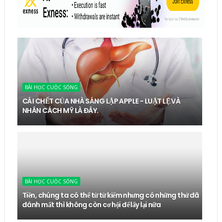
BÀI HỌC CUỘC SỐNG
CÁI CHẾT CỦA NHÀ SÁNG LẬP APPLE - LUẬT LỆ VÀ
NHÂN CÁCH MỸ LÀ ĐÂY.
BÀI HỌC CUỘC SỐNG
Tiền, chúng ta có thể từ từ kiếm nhưng có những thứ đã
đánh mất thì không còn cơ hội để lấy lại nữa