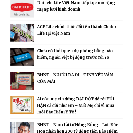
Dai-ichi Life Việt Nam tiếp tục mở rộng
mạng lưới kinh doanh
ACE Life chính thức đổi tên thành Chubb
Life tại Việt Nam
Chưa có thói quen dự phòng bằng bảo
hiểm, người Việt bị động trước rủi ro
BHNT - NGƯỜI RA ĐI - TÌNH YÊU VẪN
CÒN MÃI
Ai còn mẹ xin đừng DẠI DỘT để rồi HỐI
HẬN cả đời như em – Mất Mẹ chỉ vì mua
mỗi Bảo Hiểm Y Tế !
BHNT - Nam tài tử Hồng Kông - Lưu Đức
Hoa nhận hơn 200 tỷ đồng tiền Bảo Hiểm