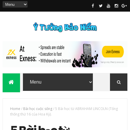
Home
/
Bài học cuộc sống
/
5 Bài học từ ABRAHAM LINCOLN (Tổng
thống thứ 16 của Hoa Kỳ).