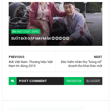
BÀI HỌC CUỘC SỐNG
SUỐT ĐỜI GẶP MAY MẮN 😊😊😊😊😊
PREVIOUS
NEXT
AIA Việt Nam: Thương hiệu Việt
Bảo hiểm nhân thọ “bùng nổ”
Nam tin dùng 2015
doanh thu khai thác mới
POST
COMMENT
FACEBOOK
BLOGGER