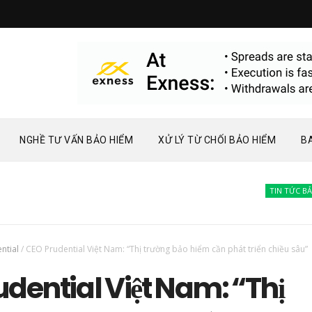
NGHỀ TƯ VẤN BẢO HIỂM
XỬ LÝ TỪ CHỐI BẢO HIỂM
B
TIN TỨC BẢO HIỂ
ntial
/
CEO Prudential Việt Nam: “Thị trường bảo hiểm cần phát triển chiều sâu”
dential Việt Nam: “Thị