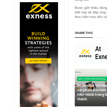
Được giới thiệu đúng
biệt này sẽ đáp ứng 
thực hiện mục tiêu c
SHARE THIS
BẢO HIỂM PRUDENTIAL
Prudential Việt Na
sản phẩm bảo hiểm
PRU–Hành trang t
thành