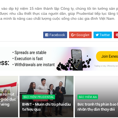
 vào dịp kỷ niệm 15 năm thành lập Công ty, chúng tôi tin tưởng sản
được nhu cầu thiết thực của người dân, giúp Prudential tiếp tục tăng 
ủa mình là nâng cao chất lượng cuộc sống cho các gia đình Việt Nam.
Facebook
Google+
Twitter
m ra mắt
BẢO HIỂM PRUDENTIAL
BẢO HIỂM AIA
 giáo dục
rưởng
BHNT - Muốn chi trả phải đầu
Bức tranh thị phần bảo
tư hiệu quả
nhân thọ dần thay đổi