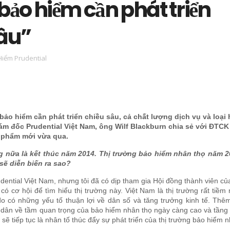
bảo hiểm cần phát triển
sâu”
Hiểm Prudential
ảo hiểm cần phát triển chiều sâu, cả chất lượng dịch vụ và loại 
m đốc Prudential Việt Nam, ông Wilf Blackburn chia sẻ với ĐTCK 
 phẩm mới vừa qua.
g nữa là kết thúc năm 2014. Thị trường bảo hiểm nhân thọ năm 2
sẽ diễn biến ra sao?
dential Việt Nam, nhưng tôi đã có dịp tham gia Hội đồng thành viên củ
ó cơ hội để tìm hiểu thị trường này. Việt Nam là thị trường rất tiềm
o có những yếu tố thuận lợi về dân số và tăng trưởng kinh tế. Thê
dân về tầm quan trọng của bảo hiểm nhân thọ ngày càng cao và tầng 
sẽ tiếp tục là nhân tố thúc đẩy sự phát triển của thị trường bảo hiểm n