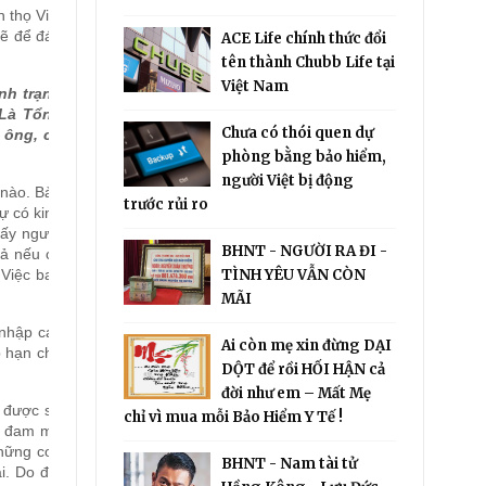
 thọ Việt
mẽ để đáp
ACE Life chính thức đổi
tên thành Chubb Life tại
Việt Nam
nh trạng
 Là Tổng
Chưa có thói quen dự
 ông, có
phòng bằng bảo hiểm,
người Việt bị động
 nào. Bảo
trước rủi ro
ự có kinh
lấy người
BHNT - NGƯỜI RA ĐI -
uả nếu có
 Việc ban
TÌNH YÊU VẪN CÒN
MÃI
 nhập các
Ai còn mẹ xin đừng DẠI
p hạn chế
DỘT để rồi HỐI HẬN cả
đời như em – Mất Mẹ
n được sự
chỉ vì mua mỗi Bảo Hiểm Y Tế !
ềm đam mê
những con
BHNT - Nam tài tử
i. Do đó,