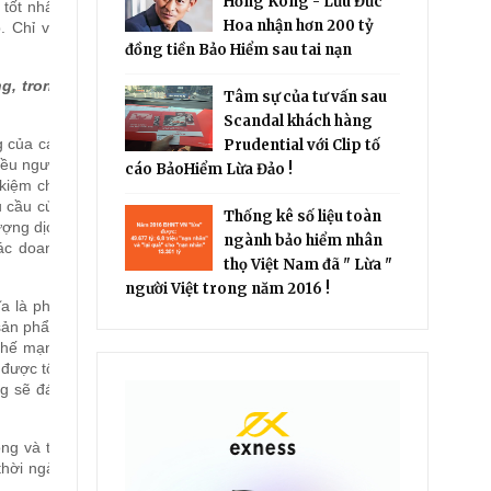
Hồng Kông - Lưu Đức
tốt nhất,
Hoa nhận hơn 200 tỷ
. Chỉ với
đồng tiền Bảo Hiểm sau tai nạn
g, trong
Tâm sự của tư vấn sau
Scandal khách hàng
g của các
Prudential với Clip tố
iều người
cáo BảoHiểm Lừa Đảo !
 kiệm cho
u cầu của
Thống kê số liệu toàn
lượng dịch
ngành bảo hiểm nhân
các doanh
thọ Việt Nam đã " Lừa "
người Việt trong năm 2016 !
a là phải
 sản phẩm
 thế mạnh
 được tốc
ng sẽ đáp
ng và tai
thời ngày