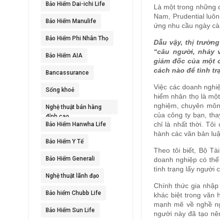
Bảo Hiểm Dai-ichi Life
Là một trong những d
Nam, Prudential luô
Bảo Hiểm Manulife
ứng nhu cầu ngày cà
Bảo Hiểm Phi Nhân Thọ
Dẫu vậy, thị trườn
“câu người, nhảy 
Bảo Hiểm AIA
giám đốc của một c
cách nào để tình tr
Bancassurance
Việc các doanh nghiệ
Sống khoẻ
hiểm nhân thọ là một
nghiệm, chuyên môn g
Nghệ thuật bán hàng
của công ty bạn, tha
đỉnh cao
chỉ là nhất thời. Tô
Bảo Hiểm Hanwha Life
hành các văn bản luật
Bảo Hiểm Y Tế
Theo tôi biết, Bộ T
Bảo Hiểm Generali
doanh nghiệp có thể
tình trạng lấy người
Nghệ thuật lãnh đạo
Chính thức gia nhập
Bảo hiểm Chubb Life
khác biệt trong văn 
mạnh mẽ về nghề ng
Bảo Hiểm Sun Life
người này đã tạo nên