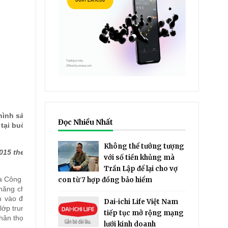
hình sản
Đọc Nhiều Nhất
tại buổi
Không thể tưởng tượng
015 theo
với số tiền khủng mà
Trần Lập để lại cho vợ
a Công ty
con từ 7 hợp đồng bảo hiểm
 năng cho
m vào đó,
Dai-ichi Life Việt Nam
lớp trung
tiếp tục mở rộng mạng
hân thọ.
lưới kinh doanh