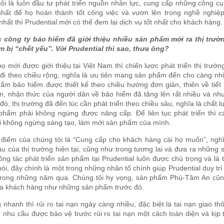
ôi là luôn đầu tư phát triển nguồn nhân lực, cung cấp những công cụ 
 nhất để họ hoàn thành tốt công việc và vươn lên trong nghề nghiệp
hất thì Prudential mới có thể đem lại dịch vụ tốt nhất cho khách hàng.
 công ty bảo hiểm đã giới thiệu nhiều sản phẩm mới ra thị trườn
 bị “chết yểu”. Với Prudential thì sao, thưa ông?
ọ mới được giới thiệu tại Việt Nam thì chiến lược phát triển thị trườn
đi theo chiều rộng, nghĩa là ưu tiên mang sản phẩm đến cho càng nh
ẩm bảo hiểm được thiết kế theo chiều hướng đơn giản, thiên về tiết
m, nhận thức của người dân về bảo hiểm đã tăng lên rất nhiều và nh
đó, thị trường đã đến lúc cần phát triển theo chiều sâu, nghĩa là chất 
 phẩm phải không ngừng được nâng cấp. Để liên tục phát triển thì 
i không ngừng sáng tạo, làm mới sản phẩm của mình.
 điểm của chúng tôi là “Cung cấp cho khách hàng cái họ muốn”, nghĩ
 của thị trường hiện tại, cũng như trong tương lai và đưa ra những
ng tác phát triển sản phẩm tại Prudential luôn được chú trọng và là
ói, đây chính là một trong những nhân tố chính giúp Prudential duy trì
 trong những năm qua. Chúng tôi hy vọng, sản phẩm Phú-Tâm An cũ
a khách hàng như những sản phẩm trước đó.
nhanh thì rủi ro tai nạn ngày càng nhiều, đặc biệt là tai nạn giao thô
, nhu cầu được bảo vệ trước rủi ro tai nạn một cách toàn diện và kịp 