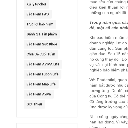
mục tiêu của chúng t
Xử lý từ chối
điều kiện thuận lợi
những con người tốt n
Bảo Hiểm FWD
Trong năm qua, các
Trục lợi bảo hiểm
đó, một số sản phẩm
Đánh giá sản phẩm
Khi bảo hiểm nhân th
doanh nghiệp lúc đó 
Bảo Hiểm Sức Khỏe
dân càng tốt. Sản ph
giáo dục. Sau 15 nă
Chia Sẻ Cuối Tuần
họ cũng thay đổi. Do 
Bảo Hiểm AVIVA Life
vụ và loại hình sản
nghiệp bảo hiểm phả
Bảo Hiểm Fubon Life
Với Prudential, quan
Bảo Hiểm Map Life
nắm bắt được nhu cầu
tương ứng. Do đó, cô
Bảo Hiểm Aviva
của Công ty. Có thể n
độ tăng trưởng cao
Giới Thiệu
ứng được kỳ vọng củ
Nhịp sống ngày càng 
nạn lao động. Vì vậy
càng cao.