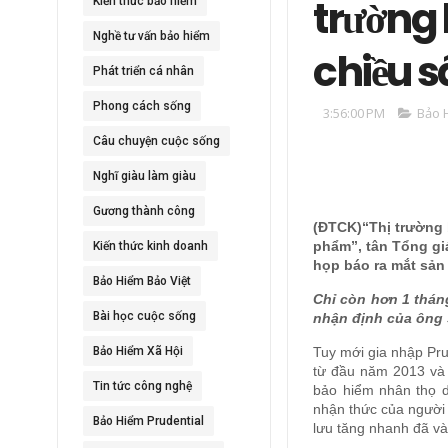
trường 
Kiến thức bảo hiểm
Nghề tư vấn bảo hiểm
chiều 
Phát triển cá nhân
Phong cách sống
3:56:00 PM
Bảo 
Câu chuyện cuộc sống
Nghĩ giàu làm giàu
Gương thành công
(ĐTCK)“Thị trường b
phẩm”, tân Tổng giá
Kiến thức kinh doanh
họp báo ra mắt sản
Bảo Hiểm Bảo Việt
Chỉ còn hơn 1 thán
Bài học cuộc sống
nhận định của ông 
Bảo Hiểm Xã Hội
Tuy mới gia nhập Pru
từ đầu năm 2013 và c
Tin tức công nghệ
bảo hiểm nhân thọ d
nhận thức của người 
Bảo Hiểm Prudential
lưu tăng nhanh đã và 