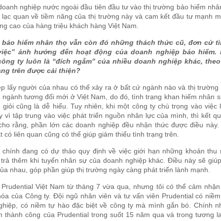
oanh nghiệp nước ngoài đầu tiên đầu tư vào thị trường bảo hiểm nhân
n lạc quan về tiềm năng của thị trường này và cam kết đầu tư mạnh 
ng cao của hàng triệu khách hàng Việt Nam.
g bảo hiểm nhân thọ vẫn còn đó những thách thức cũ, đơn cử tì
việc” ảnh hưởng đến hoạt động của doanh nghiệp bảo hiểm.
ông ty luôn là “đích ngắm” của nhiều doanh nghiệp khác, theo
ạng trên được cải thiện?
p lấy người của nhau có thể xảy ra ở bất cứ ngành nào và thị trường
 ngành tương đối mới ở Việt Nam, do đó, tình trạng khan hiếm nhân s
iỏi cũng là dễ hiểu. Tuy nhiên, khi một công ty chú trọng vào việc 
y vì tập trung vào việc phát triển nguồn nhân lực của mình, thì kết q
i cho rằng, phần lớn các doanh nghiệp đều nhận thức được điều này.
 có liên quan cũng có thể giúp giảm thiểu tình trạng trên.
ài chính đang có dự thảo quy định về việc giới hạn những khoản thu
 trả thêm khi tuyển nhân sự của doanh nghiệp khác. Điều này sẽ giú
 của nhau, góp phần giúp thị trường ngày càng phát triển lành mạnh.
 Prudential Việt Nam từ tháng 7 vừa qua, nhưng tôi có thể cảm nhậ
hóa của Công ty. Đội ngũ nhân viên và tư vấn viên Prudential có ni
hiệp, có niềm tự hào đặc biệt về công ty mà mình gắn bó. Chính 
 thành công của Prudential trong suốt 15 năm qua và trong tương la