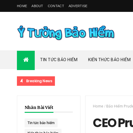
HOME
ABOUT
CONTACT
ADVERTISE
TIN TỨC BẢO HIỂM
KIẾN THỨC BẢO HIỂM
Breaking News
Home
/
Bảo Hiểm Prude
Nhãn Bài Viết
CEO Pru
Tin tức bảo hiểm