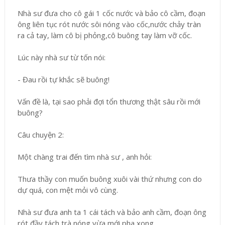
Nhà sư đưa cho cô gái 1 cốc nước và bảo cô cầm, đoạn
ông liên tục rót nước sôi nóng vào cốc,nước chảy tràn
ra cả tay, làm cô bị phỏng,cô buông tay làm vỡ cốc.
Lúc này nhà sư từ tốn nói:
- Đau rồi tự khắc sẽ buông!
Vấn đề là, tại sao phải đợi tổn thương thật sâu rồi mới
buông?
Câu chuyện 2:
Một chàng trai đến tìm nhà sư , anh hỏi:
Thưa thầy con muốn buông xuôi vài thứ nhưng con do
dự quá, con mệt mỏi vô cùng.
Nhà sư đưa anh ta 1 cái tách và bảo anh cầm, đoạn ông
rót đầy tách trà nóng vừa mới pha xong.