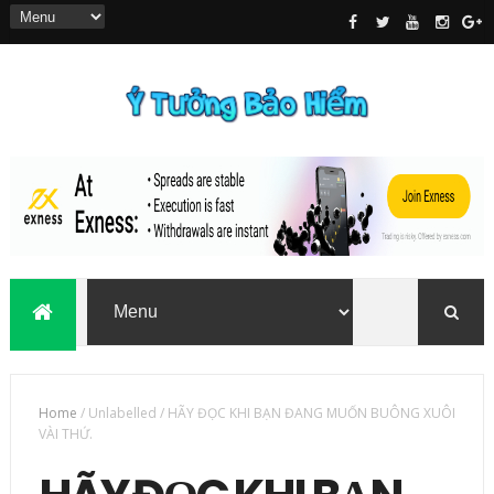
Home
/
Unlabelled
/
HÃY ĐỌC KHI BẠN ĐANG MUỐN BUÔNG XUÔI
VÀI THỨ.