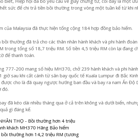
 biết, Hiệp hội đã bỏ yêu cầu về giấy chứng tử, coi đây là một ưu
 hết sức để chi trả tiền bồi thường trong vòng một tuần kể từ khi 
ểm của Malaysia đã thực hiện tổng cộng 184 hợp đồng bảo hiểm.
n bồi thường đã trả cho các thân nhân hành khách và phi hành đoàn 
M trong tổng số 18,7 triệu RM. Số tiền 4,5 triệu RM còn lại đang c
tờ để thanh toán.
ng 777-200 mang số hiệu MH370, chở 239 hành khách và phi hành
1 giờ sau khi cất cánh từ sân bay quốc tế Kuala Lumpur đi Bắc Kinh
ó được cho là đã quay ngược hướng ban đầu và bay ra nam Ấn Độ
ở đó.
ay đã kéo dài nhiều tháng qua ở cả trên không và dưới biển, nhưn
quả gì đáng kể.