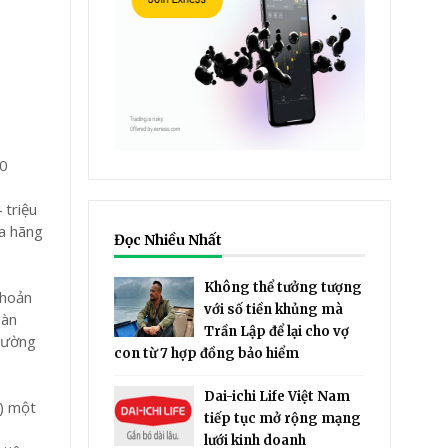
70
 triệu
a hãng
Đọc Nhiều Nhất
Không thể tưởng tượng
khoản
với số tiền khủng mà
oàn
Trần Lập để lại cho vợ
thường
con từ 7 hợp đồng bảo hiểm
Dai-ichi Life Việt Nam
g) một
tiếp tục mở rộng mạng
lưới kinh doanh