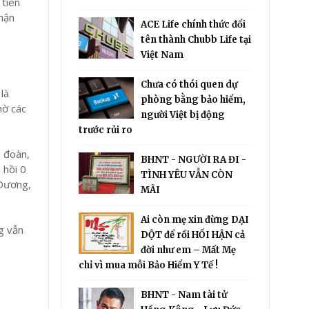
 tiên
nhận
ACE Life chính thức đổi
tên thành Chubb Life tại
Việt Nam
Chưa có thói quen dự
là
phòng bằng bảo hiểm,
hờ các
người Việt bị động
trước rủi ro
 đoàn,
BHNT - NGƯỜI RA ĐI -
 hồi 0
TÌNH YÊU VẪN CÒN
 Dương,
MÃI
Ai còn mẹ xin đừng DẠI
g vẫn
DỘT để rồi HỐI HẬN cả
đời như em – Mất Mẹ
chỉ vì mua mỗi Bảo Hiểm Y Tế !
BHNT - Nam tài tử