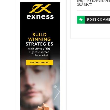
BHNT - KỸ NĂNG BÁN 
QUẢ NHẤT
POST
COMME