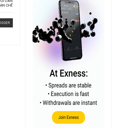
ƯỜI DÂN
HẠN CHẾ
OGGER