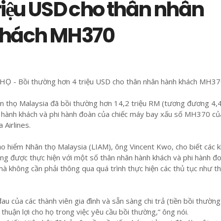
riệu USD cho thân nhân
khách MH370
 - Bồi thường hơn 4 triệu USD cho thân nhân hành khách MH3
 thọ Malaysia đã bồi thường hơn 14,2 triệu RM (tương đương 4,4
 hành khách và phi hành đoàn của chiếc máy bay xấu số MH
370 củ
 Airlines.
ảo hiểm Nhân thọ Malaysia (LIAM), ông Vincent Kwo, cho biết các 
ng được thực hiện với một số thân nhân hành khách và phi hành đ
mà không cần phải thông qua quá trình thực hiện các thủ tục như 
đau của các thành viên gia đình và sẵn sàng chi trả (tiền bồi thườn
thuận lợi cho họ trong việc yêu cầu bồi thường,” ông nói.