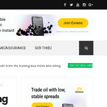
ANCASSURANCE
GIỚI THIỆU
riển thị trường bảo hiểm bền vững
TIN TỨC BẢO HIỂM
Lạc quan t
70
ng