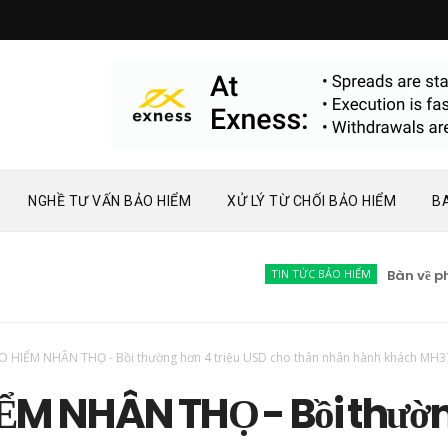
NGHỀ TƯ VẤN BẢO HIỂM
XỬ LÝ TỪ CHỐI BẢO HIỂM
B
TIN TỨC BẢO HIỂM
Bàn về phát t
O HIỂM NHÂN THỌ - Bồi thường hơn 4 triệu USD cho thân nhân hành khách MH3
ỂM NHÂN THỌ - Bồi thườ