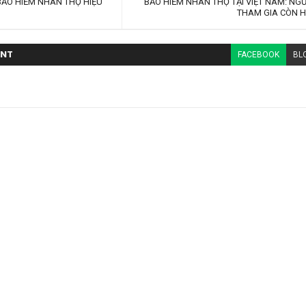
BẢO HIỂM NHÂN THỌ HIỆU
BẢO HIỂM NHÂN THỌ TẠI VIỆT NAM: NG
THAM GIA CÒN 
NT
FACEBOOK
BL