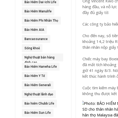
Ông Vincent Kwo cho
Bảo Hiểm Dai-ichi Life
hàng đầu, và nỗ lực
Bảo Hiểm Manulife
đầy đủ giấy tờ.
Bảo Hiểm Phi Nhân Thọ
Các công ty bảo hi
Bảo Hiểm AIA
Cho đến nay, số tiề
Bancassurance
khoảng 14,2 triệu R
thân nhân nộp giấy 
Sống khoẻ
Nghệ thuật bán hàng
Chiếc máy bay Boei
đỉnh cao
đã mất tích khoảng 
Bảo Hiểm Hanwha Life
giờ 41 ngày 8/3. N
kết thúc hành trình 
Bảo Hiểm Y Tế
Bảo Hiểm Generali
Cuộc tìm kiếm máy b
không thu được kết 
Nghệ thuật lãnh đạo
Bảo hiểm Chubb Life
Bảo Hiểm Sun Life