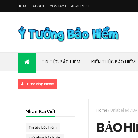
HOME
ABOUT
CONTACT
ADVERTISE
TIN TỨC BẢO HIỂM
KIẾN THỨC BẢO HIỂM
Breaking News
Home
/
Unlabelled
/
BẢ
Nhãn Bài Viết
BẢO HI
Tin tức bảo hiểm