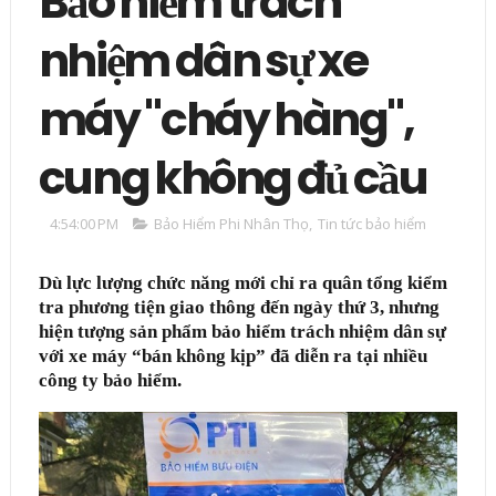
Bảo hiểm trách
nhiệm dân sự xe
máy "cháy hàng",
cung không đủ cầu
4:54:00 PM
Bảo Hiểm Phi Nhân Thọ
,
Tin tức bảo hiểm
Dù lực lượng chức năng mới chỉ ra quân tổng kiểm
tra phương tiện giao thông đến ngày thứ 3, nhưng
hiện tượng sản phẩm bảo hiểm trách nhiệm dân sự
với xe máy “bán không kịp” đã diễn ra tại nhiều
công ty bảo hiểm.