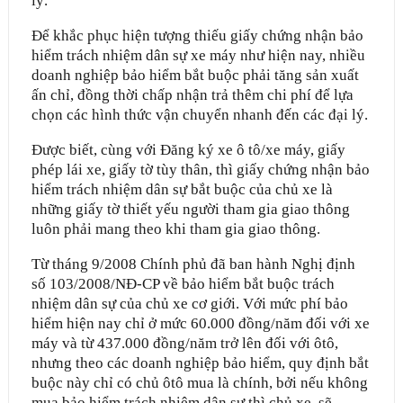
lý.
Để khắc phục hiện tượng thiếu giấy chứng nhận bảo
hiểm trách nhiệm dân sự xe máy như hiện nay, nhiều
doanh nghiệp bảo hiểm bắt buộc phải tăng sản xuất
ấn chỉ, đồng thời chấp nhận trả thêm chi phí để lựa
chọn các hình thức vận chuyển nhanh đến các đại lý.
Được biết, cùng với Đăng ký xe ô tô/xe máy, giấy
phép lái xe, giấy tờ tùy thân, thì giấy chứng nhận bảo
hiểm trách nhiệm dân sự bắt buộc của chủ xe là
những giấy tờ thiết yếu người tham gia giao thông
luôn phải mang theo khi tham gia giao thông.
Từ tháng 9/2008 Chính phủ đã ban hành Nghị định
số 103/2008/NĐ-CP về bảo hiểm bắt buộc trách
nhiệm dân sự của chủ xe cơ giới. Với mức phí bảo
hiểm hiện nay chỉ ở mức 60.000 đồng/năm đối với xe
máy và từ 437.000 đồng/năm trở lên đối với ôtô,
nhưng theo các doanh nghiệp bảo hiểm, quy định bắt
buộc này chỉ có chủ ôtô mua là chính, bởi nếu không
mua bảo hiểm trách nhiệm dân sự thì chủ xe sẽ