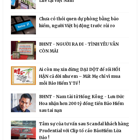
Life tại Việt Nam
Chưa có thói quen dự phòng bằng bảo
hiểm, người Việt bị động trước rủi ro
BHNT - NGƯỜI RA ĐI - TÌNH YÊU VẪN
CÒN MÃI
Ai còn mẹ xin đừng DẠI DỘT để rồi HỐI
HẬN cả đời như em – Mất Mẹ chỉ vì mua
mỗi Bảo Hiểm Y Tế !
BHNT - Nam tài tử Hồng Kông - Lưu Đức
Hoa nhận hơn 200 tỷ đồng tiền Bảo Hiểm
sau tai nạn
Tâm sự của tư vấn sau Scandal khách hàng
Prudential với Clip tố cáo BảoHiểm Lừa
Đảo !