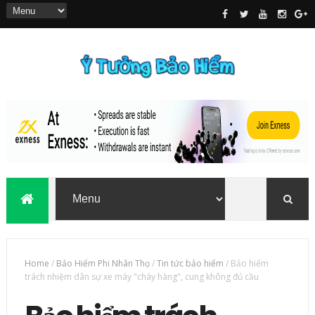
Home
/
Bảo Hiểm Phi Nhân Thọ
/
Tin tức bảo hiểm
/
Bảo hiểm
trách nhiệm dân sự xe máy "cháy hàng", cung không đủ cầu