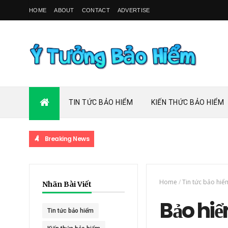
HOME
ABOUT
CONTACT
ADVERTISE
TIN TỨC BẢO HIỂM
KIẾN THỨC BẢO HIỂM
Breaking News
Home
/
Tin tức bảo hiể
Nhãn Bài Viết
Bảo hi
Tin tức bảo hiểm