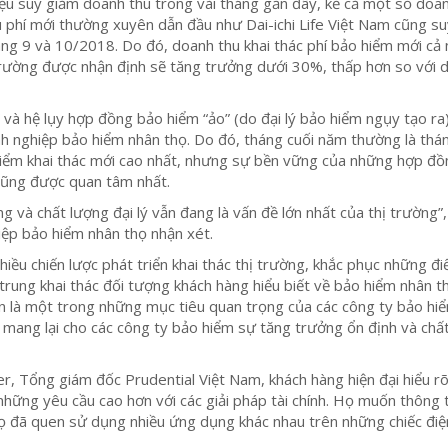
ệu suy giảm doanh thu trong vài tháng gần đây, kể cả một số doa
 phí mới thường xuyên dẫn đầu như Dai-ichi Life Việt Nam cũng s
ng 9 và 10/2018. Do đó, doanh thu khai thác phí bảo hiểm mới cả
trường được nhận định sẽ tăng trưởng dưới 30%, thấp hơn so với 
và hệ lụy hợp đồng bảo hiểm “ảo” (do đại lý bảo hiểm ngụy tạo ra)
nh nghiệp bảo hiểm nhân thọ. Do đó, tháng cuối năm thường là thá
hiểm khai thác mới cao nhất, nhưng sự bền vững của những hợp đ
cũng được quan tâm nhất.
 và chất lượng đại lý vẫn đang là vấn đề lớn nhất của thị trường”,
ệp bảo hiểm nhân thọ nhận xét.
nhiều chiến lược phát triển khai thác thị trường, khắc phục những đ
ập trung khai thác đối tượng khách hàng hiểu biết về bảo hiểm nhân t
n là một trong những mục tiêu quan trọng của các công ty bảo hiể
sẽ mang lại cho các công ty bảo hiểm sự tăng trưởng ổn định và chấ
r, Tổng giám đốc Prudential Việt Nam, khách hàng hiện đại hiểu r
những yêu cầu cao hơn với các giải pháp tài chính. Họ muốn thông t
ọ đã quen sử dụng nhiều ứng dụng khác nhau trên những chiếc điệ