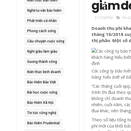
giảm d
Kiến thức bảo hiểm
Nghề tư vấn bảo hiểm
3:17:00 PM
Tin t
Phát triển cá nhân
Doanh thu phí kha
Phong cách sống
tháng 10/2018 suy
thị phần. Một số 
Câu chuyện cuộc sống
Nghĩ giàu làm giàu
Gương thành công
Các công ty bảo hiể
Kiến thức kinh doanh
hàng hiểu biết về b
Bảo Hiểm Bảo Việt
“C
ác tháng cuối quý
trình thi đua theo 
Bài học cuộc sống
không chỉ doanh th
Bảo Hiểm Xã Hội
nhiên, cuối năm, cá
đua khác, nên tháng
Tin tức công nghệ
Theo số liệu tổng 
Bảo Hiểm Prudential
phí mới của khối bả