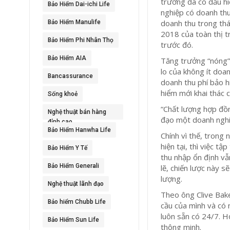
trường đã có dấu hi
Bảo Hiểm Dai-ichi Life
nghiệp có doanh thu
doanh thu trong thá
Bảo Hiểm Manulife
2018 của toàn thị 
Bảo Hiểm Phi Nhân Thọ
trước đó.
Bảo Hiểm AIA
Tăng trưởng “nóng” 
lo của không ít doa
Bancassurance
doanh thu phí bảo 
hiểm mới khai thác 
Sống khoẻ
“Chất lượng hợp đồng
Nghệ thuật bán hàng
đạo một doanh nghi
đỉnh cao
Bảo Hiểm Hanwha Life
Chính vì thế, trong 
hiện tại, thì việc t
Bảo Hiểm Y Tế
thu nhập ổn định vẫ
Bảo Hiểm Generali
lẽ, chiến lược này 
lượng.
Nghệ thuật lãnh đạo
Theo ông Clive Bake
Bảo hiểm Chubb Life
cầu của mình và có 
luôn sẵn có 24/7. H
Bảo Hiểm Sun Life
thông minh.