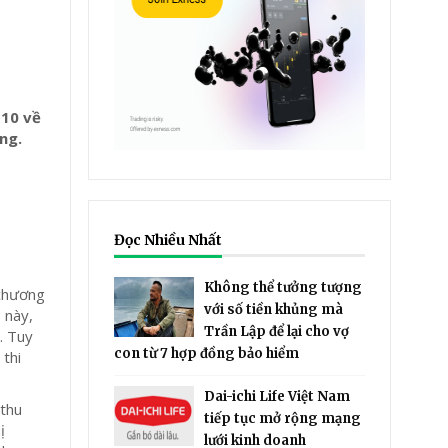
 10 về
ng.
Đọc Nhiều Nhất
Không thể tưởng tượng
 chương
với số tiền khủng mà
 này,
Trần Lập để lại cho vợ
. Tuy
con từ 7 hợp đồng bảo hiểm
 thi
Dai-ichi Life Việt Nam
 thu
tiếp tục mở rộng mạng
ị
lưới kinh doanh