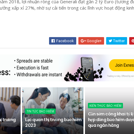
năm 2018, lợi nhuận ròng của Generali đạt gần 2 tỷ Euro (tương 
rưởng xấp xỉ 27%, nhờ sự cải tiến trong các lĩnh vực hoạt động kin
Facebook
Google+
Twitter
KIẾN THỨC BẢO HIỂM
TIN TỨC BẢO HIỂM
Cần sớm công khai tỷ lệ
hị trường
Lạc quan thị trường bảo hiểm
hợp đồng bảo hiểm đượ
2023
qua ngân hàng