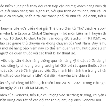
 bảo hiểm cũng phải thay đổi cách tiếp cận những khách hàng hiện đ
à giải pháp sáng tạo. Ngoài ra, với quá trình đô thị hóa, nhu cầu c
ự dịch chuyển, nhất là tại các thành phố, từ nhu cầu để dành, tiết 
.
Hanwha Life vừa triển khai giải Thể thao điện tử Thử thách e-spor
nwha Life Esports Global Challenge) - bộ môn Liên minh huyền th
n Top 10 được tổ chức tại Sân vận động GG Stadium (TP.HCM), vớ
đảo các game thủ chuyên và không chuyên của Việt Nam. Đây là 
á mới để hãng bảo hiểm này có thể làm quen và thu hút được sự c
người đã quen thuộc với các thiết bị kỹ thuật số.
, việc tiếp cận khách hàng thông qua nền tảng kỹ thuật số đa dạng 
các công ty tín dụng trong tương lai. Giới trẻ rất quen thuộc với n
huật số, họ sẽ đánh giá cao việc đẩy mạnh hình ảnh trẻ trung và t
 thuật số của Hanwha Life”, đại diện Hanwha Life chia sẻ.
oàn này sẽ công bố kế hoạch chiến lược 2019 - 2021 trong Hội ngh
ào ngày 21/11 tới tại Milan, Ý.
3 năm của Generali, tiếp tục chú trọng vào sự tăng trưởng, chuyển 
 bền vững cho tất cả các đối tác liên quan”, đại diện Generali nói.