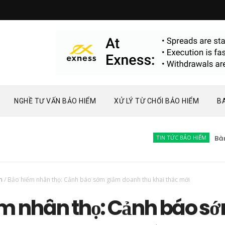
NGHỀ TƯ VẤN BẢO HIỂM
XỬ LÝ TỪ CHỐI BẢO HIỂM
B
TIN TỨC BẢO HIỂM
Bàn về ph
m
/
Bảo hiểm nhân thọ: Cảnh báo sớm giảm doanh thu khai thác mới
ểm nhân thọ: Cảnh báo s