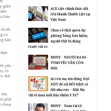
nh
uy giảm
ACE Life chính thức đổi
 năm
tên thành Chubb Life tại
dự báo
Việt Nam
 là nỗi
Chưa có thói quen dự
ng có
phòng bằng bảo hiểm,
ồng bảo
người Việt bị động
trước rủi ro
 lãnh
BHNT - NGƯỜI RA ĐI -
TÌNH YÊU VẪN CÒN
iểm yếu
MÃI
họ, có
m. Bởi
Ai còn mẹ xin đừng DẠI
t
DỘT để rồi HỐI HẬN cả
đời như em – Mất Mẹ
õ nhu
chỉ vì mua mỗi Bảo Hiểm Y Tế !
in phải
n thoại
BHNT - Nam tài tử