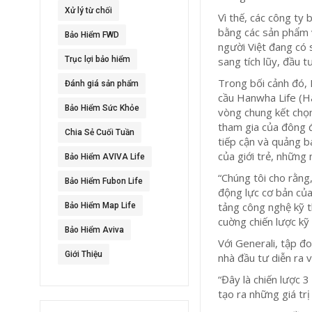
Xử lý từ chối
Vì thế, các công ty
bằng các sản phẩm v
Bảo Hiểm FWD
người Việt đang có s
Trục lợi bảo hiểm
sang tích lũy, đầu tư
Trong bối cảnh đó, 
Đánh giá sản phẩm
cầu Hanwha Life (Ha
Bảo Hiểm Sức Khỏe
vòng chung kết chọ
tham gia của đông 
Chia Sẻ Cuối Tuần
tiếp cận và quảng b
của giới trẻ, những 
Bảo Hiểm AVIVA Life
“Chúng tôi cho rằng
Bảo Hiểm Fubon Life
động lực cơ bản của 
tảng công nghệ kỹ t
Bảo Hiểm Map Life
cuờng chiến lược kỹ
Bảo Hiểm Aviva
Với Generali, tập đ
Giới Thiệu
nhà đầu tư diễn ra v
“Đây là chiến lược 
tạo ra những giá trị