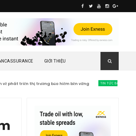
ANCASSURANCE
GIỚI THIỆU
át triển thị trường bảo hiểm bền vững
TIN TỨC BẢO HIỂM
Lạc qu
ớm