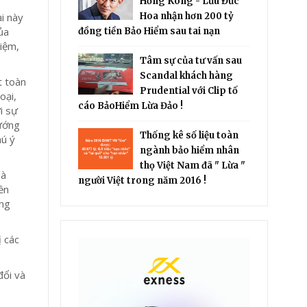
Hồng Kông - Lưu Đức
ại này
Hoa nhận hơn 200 tỷ
ủa
đồng tiền Bảo Hiểm sau tai nạn
kiệm,
Tâm sự của tư vấn sau
Scandal khách hàng
t toàn
Prudential với Clip tố
oại,
cáo BảoHiểm Lừa Đảo !
i sự
hướng
Thống kê số liệu toàn
hú ý
ngành bảo hiểm nhân
thọ Việt Nam đã " Lừa "
là
người Việt trong năm 2016 !
ền
ăng
ị các
đổi và