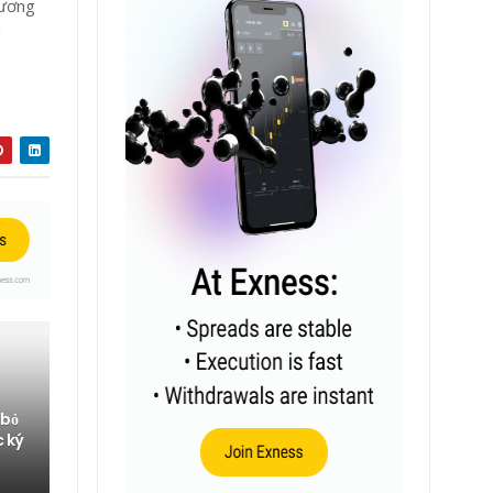
đương
h
 bỏ
c ký